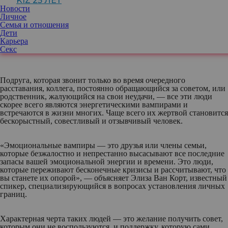
KIZ 25 ЛЕТ
Новости
Личное
Порой тем, кто требует постоянной поддержки, но никогда сам
Семья и отношения
ее не предлагает, оказывается близкий человек. В этой ситуации
Дети
прекратить общение может быть непросто — тогда важно
Карьера
выстроить границы.
Секс
Подруга, которая звонит только во время очередного
расставания, коллега, постоянно обращающийся за советом, или
родственник, жалующийся на свои неудачи, — все эти люди
скорее всего являются энергетическими вампирами и
встречаются в жизни многих. Чаще всего их жертвой становится
бескорыстный, совестливый и отзывчивый человек.
«Эмоциональные вампиры — это друзья или члены семьи,
которые безжалостно и непрестанно высасывают все последние
запасы вашей эмоциональной энергии и времени. Это люди,
которые переживают бесконечные кризисы и рассчитывают, что
вы станете их опорой», — объясняет Элиза Ван Корт, известный
спикер, специализирующийся в вопросах установления личных
границ.
Характерная черта таких людей — это желание получить совет,
которым они не воспользуются, и поддержку, которую сами