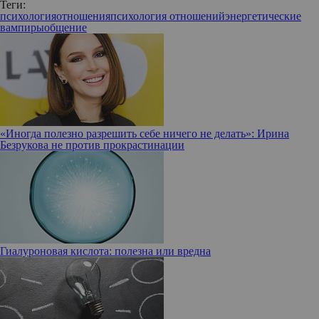
Теги:
психология
отношения
психология отношений
энергетические
вампиры
общение
«Иногда полезно разрешить себе ничего не делать»: Ирина
Безрукова не против прокрастинации
Гиалуроновая кислота: полезна или вредна