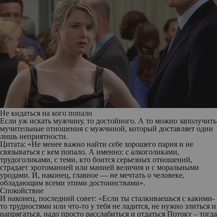
Не кидаться на кого попало
Если уж искать мужчину, то достойного. А то можно заполучить
мучительные отношения с мужчиной, который доставляет одни
лишь неприятности.
Цитата: «Не менее важно найти себе хорошего парня и не
связываться с кем попало. А именно: с алкоголиками,
трудоголиками, с теми, кто боится серьезных отношений,
страдает эротоманией или манией величия и с моральными
уродами. И, наконец, главное — не мечтать о человеке,
обладающим всеми этими достоинствами».
Спокойствие
И наконец, последний совет: «Если ты сталкиваешься с какими-
то трудностями или что-то у тебя не ладится, не нужно злиться и
напрягаться, надо просто расслабиться и отдаться Потоку – тогда