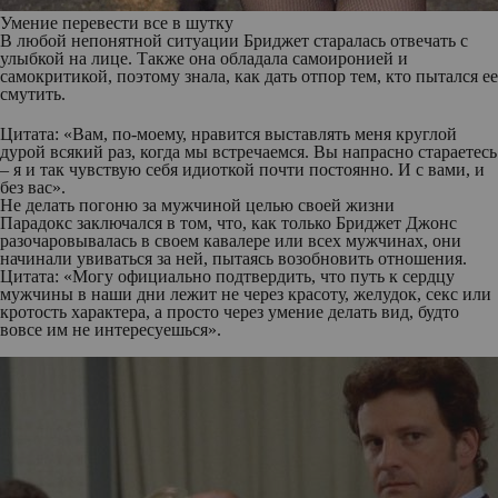
Умение перевести все в шутку
В любой непонятной ситуации Бриджет старалась отвечать с
улыбкой на лице. Также она обладала самоиронией и
самокритикой, поэтому знала, как дать отпор тем, кто пытался ее
смутить.
Цитата: «Вам, по-моему, нравится выставлять меня круглой
дурой всякий раз, когда мы встречаемся. Вы напрасно стараетесь
– я и так чувствую себя идиоткой почти постоянно. И с вами, и
без вас».
Не делать погоню за мужчиной целью своей жизни
Парадокс заключался в том, что, как только Бриджет Джонс
разочаровывалась в своем кавалере или всех мужчинах, они
начинали увиваться за ней, пытаясь возобновить отношения.
Цитата: «Могу официально подтвердить, что путь к сердцу
мужчины в наши дни лежит не через красоту, желудок, секс или
кротость характера, а просто через умение делать вид, будто
вовсе им не интересуешься».