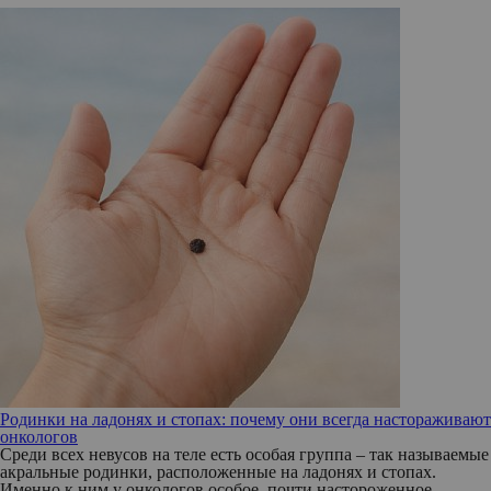
Родинки на ладонях и стопах: почему они всегда настораживают
онкологов
Среди всех невусов на теле есть особая группа – так называемые
акральные родинки, расположенные на ладонях и стопах.
Именно к ним у онкологов особое, почти настороженное