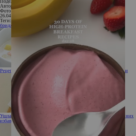
Поделиться:
Автор:
Анастасия Кошелкина
Фото: Кинопоиск; Кадры из фильмов
26.04.2019
Теги:
бриджет джонс
Рецепт от шефа: финский рыбный суп из лосося со сливками
Ушла эпоха! Девушка-мем с бровями на пол-лба наконец от них
избавилась