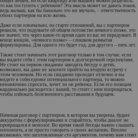
общих вещей, но если квартиру или машину можно разделить,
то как поступить с ребенком? Эта мысль может не давать покоя,
ведь малыш, как бы банально это ни звучало, – ответственность
обоих партнеров на всю жизнь.
Даже если изначально, на старте отношений, вы с партнером
решили, что подумаете об общем потомстве немного позже, это
не значит, что через какое-то время один из вас не передумает. В
конце концов, «немного позже» – слишком размытая
формулировка. Для одного это будет год, для другого – пять лет.
Также стоит начинать этот разговор только в том случае, если
вы видите себя с этим партнером в долгосрочной перспективе.
Не стоит на первом свидании заводить беседу о детях,
возможно, вы даже не захотите прийти на вторую встречу с
этим человеком. Но если свидание проходит отлично и вы
видите в собеседнике потенциального партнера, то можно
ненавязчиво спросить, хочет ли он ребенка. Если его позиция
кардинально расходится с вашей, то стоит с ним попрощаться,
чтобы избежать болезненного расставания в будущем.
Начиная разговор с партнером, в котором вы уверены, будьте
аккуратны с формулировками и старайтесь, чтобы диалог не
превращался в монолог. Во время такой беседы важно слышать
оппонента, а не просто говорить о своих желаниях. Вполне
возможно, что заготовленные сто аргументов, почему вам стоит