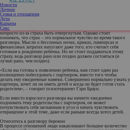
KIZ 25 ЛЕТ
который рано или поздно дает о себе знать. Кто-то откладывает
Новости
родительство на потом, а для кого-то оно становится целью всей
Личное
жизни. Как правило, это желание возрастает, когда человек
Семья и отношения
встречает того, кто, на его взгляд, может стать идеальным
Дети
родителем.
Карьера
Секс
Заявить партнеру о готовности завести ребенка чаще всего
непросто из-за страха быть отвергнутым. Однако стоит
понимать, что страх – это нормальное чувство во время такого
разговора. Мысли о бессонных ночах, криках, памперсах и
финансовых затратах напугают даже того, кто считает себя
готовым к рождению ребенка. Но не стоит поддаваться этому
страху, ведь разговор рано или поздно должен состояться (и
лучше рано, чем поздно).
«Если вы готовы к появлению ребенка, вам стоит один раз
полноценно побеседовать с партнером, вместо того чтобы
делать ему ежедневные намеки. Совершенно нормально узнать у
партнера, хочет ли он иметь детей и когда он будет готов стать
родителем», – говорит психотерапевт Гэри Браун.
Если вместо взрослого разговора вы начнете ежедневно
поднимать тему родительства с партнером, он может
почувствовать себя загнанным в угол и начать чувствовать
отвращение к этой теме, даже если раньше всегда хотел детей.
Отнеситесь к разговору бережно
В процессе отношений люди накапливают большое количество