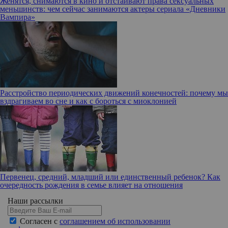
Женятся, снимаются в кино и отстаивают права сексуальных
меньшинств: чем сейчас занимаются актеры сериала «Дневники
Вампира»
Расстройство периодических движений конечностей: почему мы
вздрагиваем во сне и как с бороться с миоклонией
Первенец, средний, младший или единственный ребенок? Как
очередность рождения в семье влияет на отношения
Наши рассылки
Согласен с
соглашением об использовании