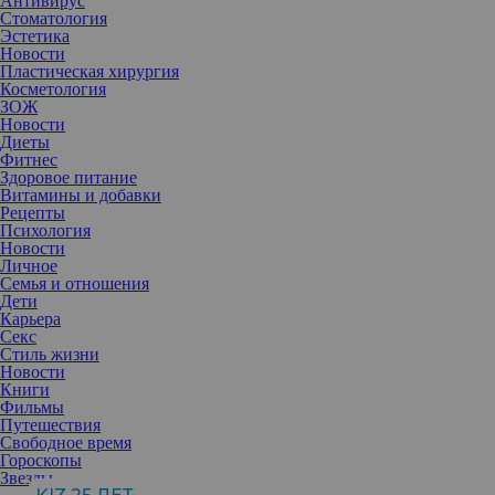
Антивирус
Стоматология
Эстетика
Новости
Пластическая хирургия
Косметология
ЗОЖ
Новости
Диеты
Фитнес
Здоровое питание
Витамины и добавки
Рецепты
Психология
Новости
Личное
Семья и отношения
Дети
Карьера
Секс
Стиль жизни
Новости
Книги
Фильмы
Путешествия
Свободное время
Гороскопы
Звезды
Желание стать родителем – один из основных инстинктов,