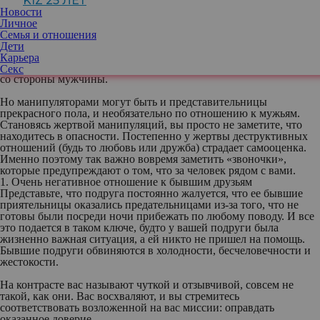
KIZ 25 ЛЕТ
контролирует все.
Новости
Если коротко, то абьюзер — от английского abuse (насилие) —
Личное
это человек, применяющий насилие к другим людям, причем не
Семья и отношения
только физическое. Моральное давление сложнее распознать,
Дети
чем попытки ударить, но оно не менее опасно. Мы наивно
Карьера
полагаем, что унижению подвергаются только женщины в браке
Секс
со стороны мужчины.
Но манипуляторами могут быть и представительницы
прекрасного пола, и необязательно по отношению к мужьям.
Становясь жертвой манипуляций, вы просто не заметите, что
находитесь в опасности. Постепенно у жертвы деструктивных
отношений (будь то любовь или дружба) страдает самооценка.
Именно поэтому так важно вовремя заметить «звоночки»,
которые предупреждают о том, что за человек рядом с вами.
1. Очень негативное отношение к бывшим друзьям
Представьте, что подруга постоянно жалуется, что ее бывшие
приятельницы оказались предательницами из-за того, что не
готовы были посреди ночи прибежать по любому поводу. И все
это подается в таком ключе, будто у вашей подруги была
жизненно важная ситуация, а ей никто не пришел на помощь.
Бывшие подруги обвиняются в холодности, бесчеловечности и
жестокости.
На контрасте вас называют чуткой и отзывчивой, совсем не
такой, как они. Вас восхваляют, и вы стремитесь
соответствовать возложенной на вас миссии: оправдать
оказанное доверие.