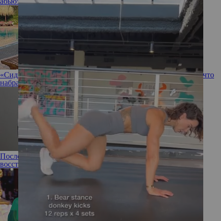
абьюзер
манипулятор
«Сидите дома, худые туристы!»: Лера Кудрявцева страдает, что
набрала вес после повторного коронавируса
После онколога – к пластическому хирургу: 5 способов
восстановить формы после рака груди