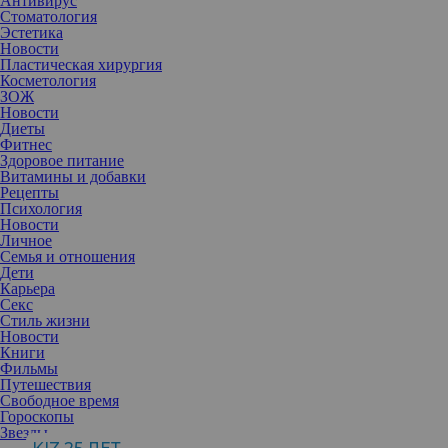
Антивирус
Стоматология
Эстетика
Новости
Пластическая хирургия
Косметология
ЗОЖ
Новости
Диеты
Фитнес
Здоровое питание
Витамины и добавки
Рецепты
Психология
Новости
Личное
Семья и отношения
Дети
Карьера
Секс
Стиль жизни
Новости
Книги
Фильмы
Путешествия
Он манипулирует вами, а вы этого даже не замечаете. В этом
Свободное время
опасность абьюзера для любого человека. Особенно страдают
Гороскопы
самые близкие люди, ведь они впускают такого человека в свою
Звезды
жизнь, а он, как растение-паразит, пускает кругом корни и