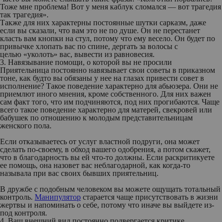
Тоже мне проблема! Вот у меня каблук сломался — вот трагедия
так трагедия».
Также для них характерны постоянные шутки сарказм, даже
если вы сказали, что вам это не по душе. Он не перестанет
класть вам кнопки на стул, потому что ему весело. Он будет по
привычке хлопать вас по спине, дергать за волосы с
целью «уколоть» вас, вывести из равновесия.
3. Навязывание помощи, о которой вы не просили
Приятельница постоянно навязывает свои советы в приказном
тоне, как будто вы обязаны у нее на глазах привести совет в
исполнение? Такое поведение характерно для абьюзера. Они не
приемлют иного мнения, кроме собственного. Для них важен
сам факт того, что им подчиняются, под них прогибаются. Чаще
всего такое поведение характерно для матерей, свекровей или
бабушек по отношению к молодым представительницам
женского пола.
Если отказываетесь от услуг властной подруги, она может
сделать по-своему, в обход вашего одобрения, а потом скажет,
что в благодарность вы ей что-то должны. Если раскритикуете
ее помощь, она назовет вас неблагодарной, как когда-то
называла при вас своих бывших приятельниц.
В дружбе с подобным человеком вы можете ощущать тотальный
контроль.
Манипулятор
старается чаще присутствовать в жизни
жертвы и напоминать о себе, потому что иначе вы выйдете из-
под контроля.
4. Ваш внешний вид постоянно подвергается критике