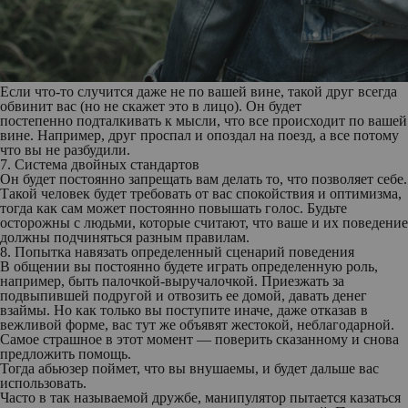
Если что-то случится даже не по вашей вине, такой друг всегда
обвинит вас (но не скажет это в лицо). Он будет
постепенно подталкивать к мысли, что все происходит по вашей
вине. Например, друг проспал и опоздал на поезд, а все потому
что вы не разбудили.
7. Система двойных стандартов
Он будет постоянно запрещать вам делать то, что позволяет себе.
Такой человек будет требовать от вас спокойствия и оптимизма,
тогда как сам может постоянно повышать голос. Будьте
осторожны с людьми, которые считают, что ваше и их поведение
должны подчиняться разным правилам.
8. Попытка навязать определенный сценарий поведения
В общении вы постоянно будете играть определенную роль,
например, быть палочкой-выручалочкой. Приезжать за
подвыпившей подругой и отвозить ее домой, давать денег
взаймы. Но как только вы поступите иначе, даже отказав в
вежливой форме, вас тут же объявят жестокой, неблагодарной.
Самое страшное в этот момент — поверить сказанному и снова
предложить помощь.
Тогда абьюзер поймет, что вы внушаемы, и будет дальше вас
использовать.
Часто в так называемой дружбе, манипулятор пытается казаться