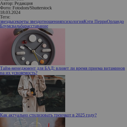
Автор:
Редакция
Фото: Fotodom/Shutterstock
18.03.2024
Теги:
звезды
секреты звезд
отношения
психология
Кэти Перри
Орландо
Блум
свадьба
расставание
Тайм-менеджмент для БАД: влияет ли время приема витаминов
на их усвояемость?
Как актуально стилизовать тренчкот в 2025 году?