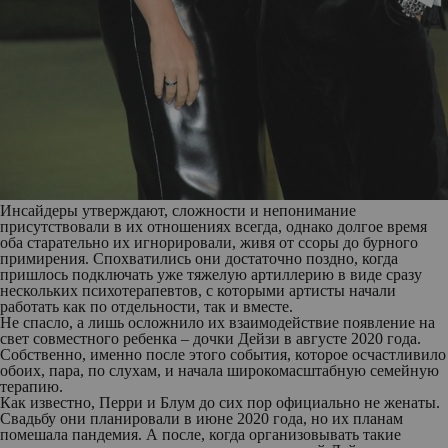
Инсайдеры утверждают, сложности и непонимание
присутствовали в их отношениях всегда, однако долгое время
оба старательно их игнорировали, живя от ссоры до бурного
примирения. Спохватились они достаточно поздно, когда
пришлось подключать уже тяжелую артиллерию в виде сразу
нескольких психотерапевтов, с которыми артисты начали
работать как по отдельности, так и вместе.
Не спасло, а лишь осложнило их взаимодействие появление на
свет совместного ребенка – дочки Дейзи в августе 2020 года.
Собственно, именно после этого события, которое осчастливило
обоих, пара, по слухам, и начала широкомасштабную семейную
терапию.
Как известно, Перри и Блум до сих пор официально не женаты.
Свадьбу они планировали в июне 2020 года, но их планам
помешала пандемия. А после, когда организовывать такие