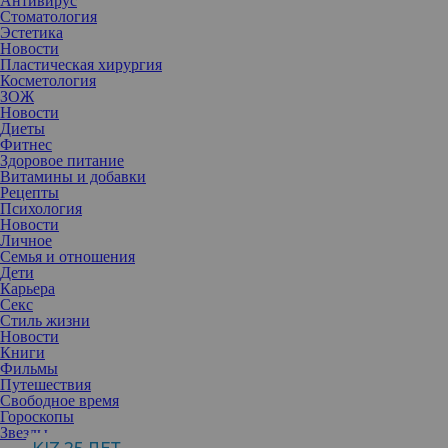
Антивирус
Стоматология
Эстетика
Новости
Пластическая хирургия
Косметология
ЗОЖ
Новости
Диеты
Фитнес
Здоровое питание
Витамины и добавки
Рецепты
Психология
Новости
Личное
Семья и отношения
Дети
Карьера
Секс
О сложностях в этих отношениях давно говорят не только
Стиль жизни
очевидцы, но и непосредственные его участники – причем с
Новости
пугающей откровенностью.
Книги
Вместе на официальных мероприятиях Кэти Перри и Орландо
Фильмы
Блума не видели с конца 2023 года, то есть уже не один месяц.
Путешествия
Многих неприятно удивило, что церемонию вручения наград
Свободное время
«Золотой глобус» 7 января 2024 года звезда «Пиратов
Гороскопы
Карибского моря» посещал в гордом одиночестве и, по
Звезды
единодушному мнению очевидцев, выглядел расстроенным.