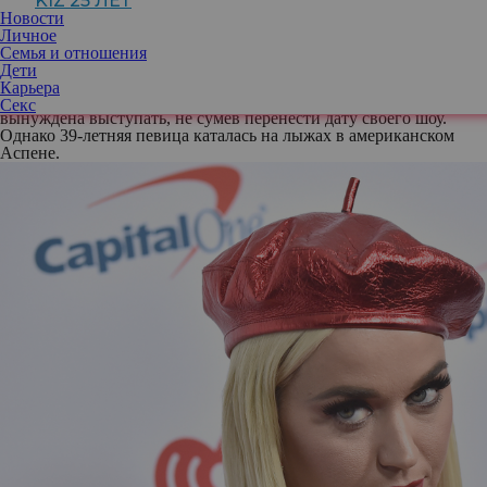
KIZ 25 ЛЕТ
Однако буквально неделей позже без своей спутницы Орландо
Новости
праздновал и свой 47-й день рождения, что многим показалось
Личное
еще более странным и вряд ли приемлемым для пары в
Семья и отношения
долгосрочных отношениях, тем более скрепленных рождением
Дети
совместного ребенка.
Карьера
А что же Кэти? Можно было бы предположить, что она была
Секс
вынуждена выступать, не сумев перенести дату своего шоу.
Однако 39-летняя певица каталась на лыжах в американском
Аспене.