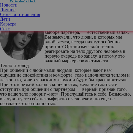
KIZ 25 ЛЕТ
мужчине «нет», когда разум кричит «да!», рассказывает наш
Новости
эксперт, чей курс по телесной терапии прошли больше 50 000
Личное
девушек.
Семья и отношения
Анна Протасова
, телесный терапевт
Дети
Запах
Карьера
Первое, на что наше тело реагирует при
Секс
выборе партнера, — естественный запах.
Вы замечали, что люди, в которых мы
влюбляемся, всегда пахнут особенно
приятно? Организму свойственно
реагировать на тело другого человека в
первую очередь по запаху, а потому это
важный маркер совместимости.
Тепло и холод
При общении с любимыми людьми, которые дают нам
ощущение спокойствия и комфорта, тело наполняется теплом и
легкостью, хочется раскинуть руки и будто бы «расшириться».
При этом резкий холод в конечностях, желание сжаться и
отступить при общении с партнером — верный признак того,
что ваше тело говорит «нет». Прислушайтесь к себе. Возможно,
вы чувствуете себя некомфортно с человеком, но еще не
осознаете этого полностью.