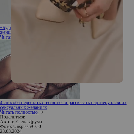
«Будут шею сворачивать»: Михаил Лабковский описал
женщину, от которой мужчины всегда без ума
Читать полностью
4 способа перестать стесняться и рассказать партнеру о своих
сексуальных желаниях
Читать полностью
Поделиться:
Автор:
Елена Друма
Фото: Unsplash/СС0
23.03.2024