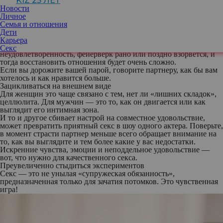
KIZ 25 ЛЕТ
Молчать о том, что не нравится
Новости
Тактичность — качество, несомненно важное. И все же, если вы
Личное
встретились не на одну ночь, а находитесь в отношениях, важно
Семья и отношения
говорить и о том, что нравится, и о том, что не нравится.
Дети
Партнер так или иначе будет считывать невербальные послания,
Карьера
которые противоречат словам. Если замалчивать недовольство,
Секс
неудовлетворенность, фейерверк рано или поздно взорвется, и
тогда восстановить отношения будет очень сложно.
Если вы дорожите вашей парой, говорите партнеру, как бы вам
хотелось и как нравится больше.
Зацикливаться на внешнем виде
Для женщин это чаще связано с тем, нет ли «лишних складок»,
целлюлита. Для мужчин — это то, как он двигается или как
выглядит его интимная зона.
И то и другое сбивает настрой на совместное удовольствие,
может превратить приятный секс в шоу одного актера. Поверьте,
в момент страсти партнер меньше всего обращает внимание на
то, как вы выглядите и тем более какие у вас недостатки.
Искренние чувства, эмоции и неподдельное удовольствие —
вот, что нужно для качественного секса.
Преувеличенно стыдиться экспериментов
Секс — это не унылая «супружеская обязанность»,
предназначенная только для зачатия потомков. Это чувственная
игра!