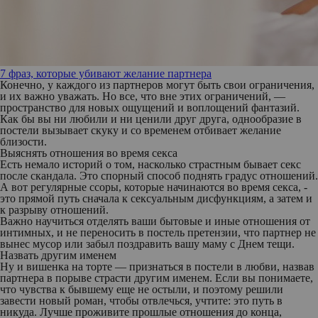
7 фраз, которые убивают желание партнера
Конечно, у каждого из партнеров могут быть свои ограничения,
и их важно уважать. Но все, что вне этих ограничений, —
пространство для новых ощущений и воплощений фантазий.
Как бы вы ни любили и ни ценили друг друга, однообразие в
постели вызывает скуку и со временем отбивает желание
близости.
Выяснять отношения во время секса
Есть немало историй о том, насколько страстным бывает секс
после скандала. Это спорный способ поднять градус отношений.
А вот регулярные ссоры, которые начинаются во время секса, -
это прямой путь сначала к сексуальным дисфункциям, а затем и
к разрыву отношений.
Важно научиться отделять ваши бытовые и иные отношения от
интимных, и не переносить в постель претензии, что партнер не
вынес мусор или забыл поздравить вашу маму с Днем тещи.
Назвать другим именем
Ну и вишенка на торте — признаться в постели в любви, назвав
партнера в порыве страсти другим именем. Если вы понимаете,
что чувства к бывшему еще не остыли, и поэтому решили
завести новый роман, чтобы отвлечься, учтите: это путь в
никуда. Лучше проживите прошлые отношения до конца,