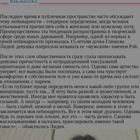
KIZ 25 ЛЕТ
Последнее время в публичном пространстве часто обсуждают
тему небинарности – гендерное определение, когда человек
отказывается причислять себя к женскому или мужскому полу.
Преимущественно эта тенденция распространена в творческой
сфере среди юных дарований. Например, одной из первых в
своей небинарности призналась 15-летняя дочка Глюкозы
Лидия: девушка попросила называть ее «мужским» именем Рэй.
После этих слов общественность сразу стала приписывать
девушке причастность к нетрадиционной сексуальной
ориентации и даже желании сменить пол. Однако сама артистка
уверяет: все выводы были поспешны, а сама она чувствует
комфортно в собственном теле и уже какое-то время она состоит
в отношениях с парнем.
«Если публике проще определить меня к какой-либо группе или
концепции, пусть так... Я хочу быть разной: и мужественной, и
женственной. Иногда мне нравится проявлять характер и быть
сильной. А иногда — например, со своим молодым человеком
— быть слабой, нежной и милой. Наверное, именно в этом и
заключается моя небинарность. Все в этом мире дуально. Однако
будь то хорошее или плохое, все это — часть целого. Своими
высказываниями я пыталась транслировать именно такой
смысл», – объяснилась Лидия.