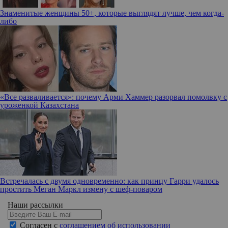
Знаменитые женщины 50+, которые выглядят лучше, чем когда-
либо
«Все разваливается»: почему Арми Хаммер разорвал помолвку с
уроженкой Казахстана
Встречалась с двумя одновременно: как принцу Гарри удалось
простить Меган Маркл измену с шеф-поваром
Наши рассылки
Согласен с
соглашением об использовании