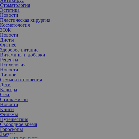
Антивирус
Стоматология
Эстетика
Новости
Пластическая хирургия
Косметология
ЗОЖ
Новости
Диеты
Фитнес
Здоровое питание
Витамины и добавки
Рецепты
Психология
Новости
Личное
Семья и отношения
Дети
Карьера
Секс
Стиль жизни
Новости
Книги
Фильмы
Путешествия
Девушка объяснила, что хочет иметь возможность чувствовать
Свободное время
себя разной: женственной и нежной, храброй и сильной, милой
Гороскопы
и заботливой. По словам начинающей певицы, это никак не
Звезды
относится к ее полу, гендеру и ориентации.