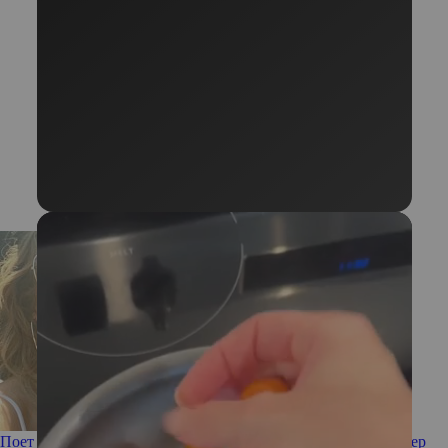
Поет и выглядит как папа: почему 14-летняя дочь Дженнифер