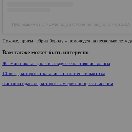
Публикация от CINEManiac_ru (@cinemaniac_ru)
5 Июл 2019 
Похоже, прием «сбрил бороду – помолодел на несколько лет» дл
Вам также может быть интересно
Жасмин показала, как выглядят ее настоящие волосы
10 звезд, которые отказались от глютена и лактозы
6 антиоксидантов, которые замедлят процесс старения