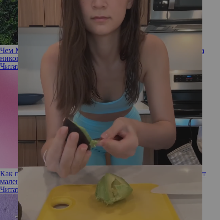
Чем Миранда Керр разозлила фитнес-тренеров и почему она
никогда не поправится
Читать полностью
Как популярные мифы о похудении мешают сбросить вес: от
маленьких порций до отказа еды после шести
Читать полностью