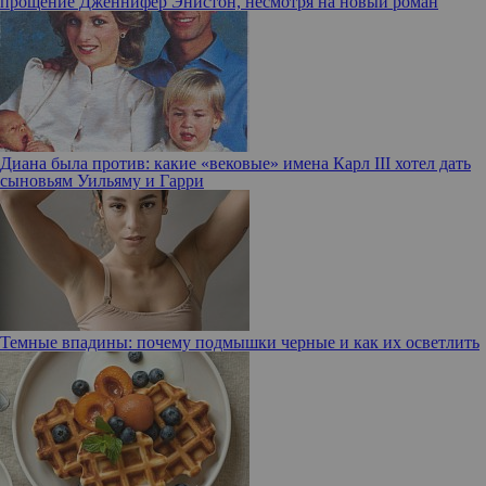
прощение Дженнифер Энистон, несмотря на новый роман
Диана была против: какие «вековые» имена Карл III хотел дать
сыновьям Уильяму и Гарри
Темные впадины: почему подмышки черные и как их осветлить