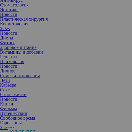
Антивирус
Стоматология
Эстетика
Новости
Пластическая хирургия
Косметология
ЗОЖ
Новости
Диеты
Фитнес
Здоровое питание
Витамины и добавки
Рецепты
Психология
Новости
Личное
Семья и отношения
Дети
Карьера
Секс
Стиль жизни
Новости
Книги
Фильмы
Путешествия
Свободное время
Гороскопы
Звезда «Ревизорро» считает свою медийность одновременно и
Звезды
даром, и проклятием. Она рада, что люди считают ее примером