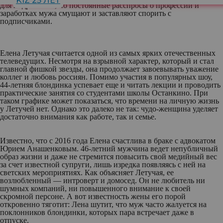
KIZ 25 ЛЕТ
для подражания, но постоянные расспросы о профессии и
заработках мужа смущают и заставляют спорить с
подписчиками.
Елена Летучая считается одной из самых ярких отечественных
телеведущих. Несмотря на взрывной характер, который и стал
главной фишкой звезды, она продолжает завоевывать уважение
коллег и любовь россиян. Помимо участия в популярных шоу,
44-летняя блондинка успевает еще и читать лекции и проводить
практические занятия со студентами школы Останкино. При
таком графике может показаться, что времени на личную жизнь
у Летучей нет. Однако это далеко не так: чудо-женщина уделяет
достаточно внимания как работе, так и семье.
Известно, что с 2016 года Елена счастлива в браке с адвокатом
Юрием Анашенковым. 46-летний мужчина ведет непубличный
образ жизни и даже не стремится повысить свой медийный вес
за счет известной супруги, лишь изредка появляясь с ней на
светских мероприятиях. Как объясняет Летучая, ее
возлюбленный — интроверт и домосед. Он не любитель ни
шумных компаний, ни повышенного внимание к своей
скромной персоне. А вот известность жены его порой
откровенно тяготит: Лена шутит, что муж часто жалуется на
поклонников блондинки, которых пара встречает даже в
отпуске.