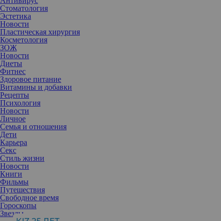
Антивирус
Стоматология
Эстетика
Новости
Пластическая хирургия
Косметология
ЗОЖ
Новости
Диеты
Фитнес
Здоровое питание
Витамины и добавки
Известно, что уже несколько лет актер безответно влюблен в 27-
Рецепты
летнюю модель. Все близкие друзья Лео в курсе: мужчина
Психология
просто одержим Джиджи и хочет проводить с ней все свое
Новости
свободное время.
Личное
Семья и отношения
Недавно прошел слух, что 47-летний голливудский актер
Дети
ухаживает за 27-летней манекенщицей. Казалось бы, для
Карьера
Леонардо Ди Каприо такая ситуация просто невозможна: в
Секс
громадном списке его любовных побед нет ни единой девушки
Стиль жизни
старше 25 лет - почему-то после наступления именно этого
Новости
возраста артист теряет интерес к своим избранницам.
Книги
Фильмы
Судя по всему, на истинные чувства это правило не
Путешествия
распространяется. К тому же говорят, что Лео пытается
Свободное время
ухаживать за Джиджи уже не первый год. И если раньше
Гороскопы
ситуация осложнялась тем, что блондинка находилась в
Звезды
отношениях с Зейном Маликом, то теперь путь к сердцу