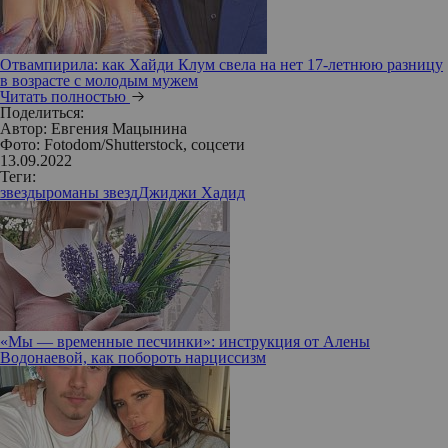
Отвампирила: как Хайди Клум свела на нет 17-летнюю разницу
в возрасте с молодым мужем
Читать полностью
Поделиться:
Автор:
Евгения Мацынина
Фото: Fotodom/Shutterstock, соцсети
13.09.2022
Теги:
звезды
романы звезд
Джиджи Хадид
«Мы — временные песчинки»: инструкция от Алены
Водонаевой, как побороть нарциссизм