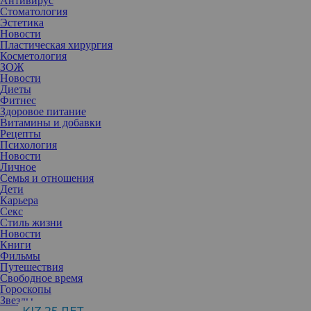
Антивирус
Стоматология
Эстетика
Новости
Пластическая хирургия
Косметология
ЗОЖ
Новости
Диеты
Фитнес
Здоровое питание
Витамины и добавки
Рецепты
Психология
Новости
Личное
Семья и отношения
Дети
Карьера
Секс
Стиль жизни
Новости
Книги
Их осуждают, обсуждают, критикуют, ими восхищаются.
Фильмы
Решиться на эротическую съемку, если это не твой жанр,
Путешествия
непросто. Собрали самых смелых отчественных звезд, которые
Свободное время
не побоялись слухов.
Гороскопы
1. Светлана Ходченкова
Звезды