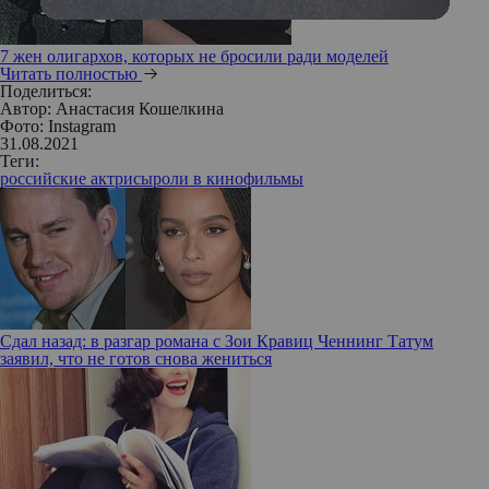
7 жен олигархов, которых не бросили ради моделей
Читать полностью
Поделиться:
Автор:
Анастасия Кошелкина
Фото: Instagram
31.08.2021
Теги:
российские актрисы
роли в кино
фильмы
Сдал назад: в разгар романа с Зои Кравиц Ченнинг Татум
заявил, что не готов снова жениться