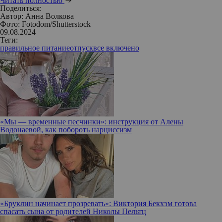
Читать полностью
Поделиться:
Автор:
Анна Волкова
Фото: Fotodom/Shutterstock
09.08.2024
Теги:
правильное питание
отпуск
все включено
«Мы — временные песчинки»: инструкция от Алены
Водонаевой, как побороть нарциссизм
«Бруклин начинает прозревать»: Виктория Бекхэм готова
спасать сына от родителей Николы Пельтц