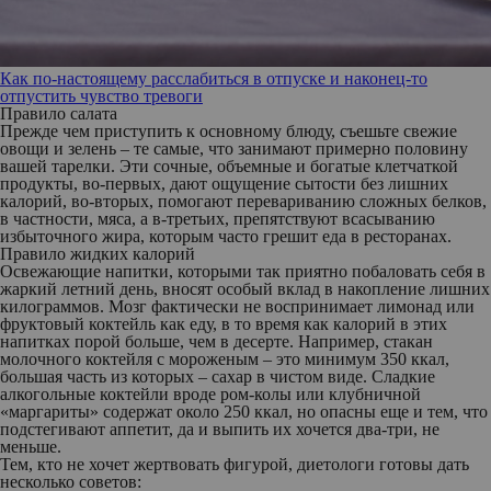
Как по-настоящему расслабиться в отпуске и наконец-то
отпустить чувство тревоги
Правило салата
Прежде чем приступить к основному блюду, съешьте свежие
овощи и зелень – те самые, что занимают примерно половину
вашей тарелки. Эти сочные, объемные и богатые клетчаткой
продукты, во-первых, дают ощущение сытости без лишних
калорий, во-вторых, помогают перевариванию сложных белков,
в частности, мяса, а в-третьих, препятствуют всасыванию
избыточного жира, которым часто грешит еда в ресторанах.
Правило жидких калорий
Освежающие напитки, которыми так приятно побаловать себя в
жаркий летний день, вносят особый вклад в накопление лишних
килограммов. Мозг фактически не воспринимает лимонад или
фруктовый коктейль как еду, в то время как калорий в этих
напитках порой больше, чем в десерте. Например, стакан
молочного коктейля с мороженым – это минимум 350 ккал,
большая часть из которых – сахар в чистом виде. Сладкие
алкогольные коктейли вроде ром-колы или клубничной
«маргариты» содержат около 250 ккал, но опасны еще и тем, что
подстегивают аппетит, да и выпить их хочется два-три, не
меньше.
Тем, кто не хочет жертвовать фигурой, диетологи готовы дать
несколько советов: