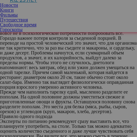
KIZ 25 ЛЕТ
лишать себя удовольствия отдохнуть на курорте, который
Новости
предлагает питаться в формате буфета, необязательно. Но ради
Книги
собственной фигуры и хорошего самочувствия придется
Фильмы
соблюдать несколько правил.
Путешествия
Правило маленькой тарелки
Свободное время
Основная опасность шведского стола для фигуры заключается
Гороскопы
вовсе не в психологической потребности попробовать все.
Гораздо важнее потеря контроля за съеденной порцией. В
переводе на простой человеческий это значит, что для организма
не так критично, что за раз вы съедите и макароны, и сардельку,
и даже десерт. Проблемы начнутся, если суммарный объем
продуктов, а значит, и их калорийность, выйдут далеко за
пределы нормы. Чтобы этого не случилось, диетологи
напоминают: весь завтрак, обед или ужин должен умещаться на
одной тарелке. Причем самой маленькой, которая найдется в
ресторане: диаметром около 20 см, такие обычно стоят около
салат-бара. Именно так выглядит физиологически оправданная
порция взрослого умеренно активного человека.
Прежде чем наполнить тарелку едой, мысленно разделите ее
пополам. На одной половине должны уместиться свежие и
приготовленные овощи и фрукты. Оставшуюся половину снова
разделите пополам. Это места для белка (мяса, рыбы, сыров,
орехов) и углеводов (круп, макарон, хлеба, десертов).
Правило одного подхода
Эксперты по питанию рекомендуют сразу выставить все, что
планируете употребить, на столе. Только так можно адекватно
оценить количество съеденного и даже лучше чувствовать себя
психологически. Вы видите все, что можно съесть в течение