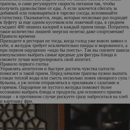
трапезы, и сами регулируете скорость питания так, чтобы
получить удовольствие от еды. А если захочется сбегать за
добавкой или поковыряться в тарелке соседа, вспоминайте
статистику. Оказывается, люди, которые несколько раз подходят
к буфету за еще одним кусочком или ложечкой еды, в среднем
съедают 400 лишних калорий в каждый прием пищи. Потратить
такое количество лишней энергии нелегко даже спортсменам!
Правило времени
Приходите в ресторан не тогда, когда голод уже вовсю заявил о
себе, и желудок требует исключительно пиццы и мороженого, а
при первом ощущении «надо бы поесть». Так вы снизите шансы
импульсивно выбрать самые вредные для фигуры блюда и
сможете лучше контролировать свой аппетит.
Правило первого глотка
Управлять аппетитом и быстрее достичь чувства сытости
помогает и такой прием. Перед началом трапезы нужно выпить
стакан теплой воды или съесть несколько ложек овощного супа /
бульона, а уж потом отправляться к прилавкам с салатами и
горячим. Ощущение не пустого желудка поможет более
осознанно выбрать блюда и продукты для основного приема
пищи – в противном случае рискуете сразу наброситься на хлеб
и картошку фри.