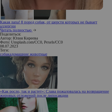
Какая лапа! 8 пород собак, от шерсти которых не бывает
аллергии
Читать полностью
Поделиться:
Автор:
Юлия Киреева
Фото: Unsplash.com/CC0, Pexels/CC0
08.07.2023
Теги:
собака
домашние животные
«Как росло, так и растет»: Слава пожаловалась на возвращение
жировых отложений после липосакции