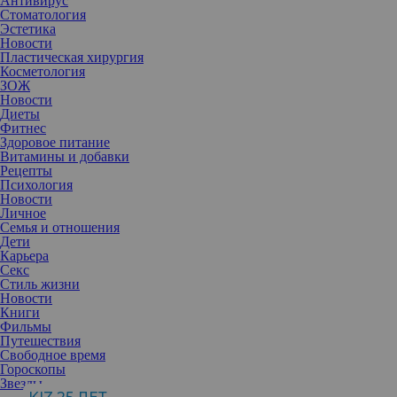
Антивирус
Стоматология
Эстетика
Новости
Пластическая хирургия
Косметология
ЗОЖ
Новости
Диеты
Фитнес
Здоровое питание
Витамины и добавки
Рецепты
Психология
Новости
Личное
Семья и отношения
Дети
Карьера
Секс
Неуклюжий щенок со временем вырастает во взрослого пса, и
Стиль жизни
одновременно с этим хозяева понимают, что не готовы его
Новости
содержать.
Книги
Брошенные домашние питомцы, к сожалению, явление не
Фильмы
редкое, и многие приюты переполнены взрослыми животными с
Путешествия
непоправимыми психологическими травмами из-за
Свободное время
предательства. Забирают таких питомцев редко, и особенно
Гороскопы
сложно пристроить именно собак, так как они требуют
Звезды
регулярных прогулок, должного ухода и питания.