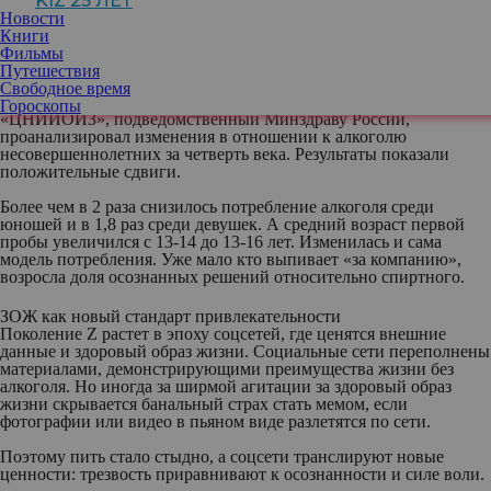
KIZ 25 ЛЕТ
Новости
Книги
Фильмы
Путешествия
Свободное время
Центр мониторинга вредных привычек при ФГБУ
Гороскопы
«ЦНИИОИЗ», подведомственный Минздраву России,
проанализировал изменения в отношении к алкоголю
несовершеннолетних за четверть века. Результаты показали
положительные сдвиги.
Более чем в 2 раза снизилось потребление алкоголя среди
юношей и в 1,8 раз среди девушек. А средний возраст первой
пробы увеличился с 13-14 до 13-16 лет. Изменилась и сама
модель потребления. Уже мало кто выпивает «за компанию»,
возросла доля осознанных решений относительно спиртного.
ЗОЖ как новый стандарт привлекательности
Поколение Z растет в эпоху соцсетей, где ценятся внешние
данные и здоровый образ жизни. Социальные сети переполнены
материалами, демонстрирующими преимущества жизни без
алкоголя. Но иногда за ширмой агитации за здоровый образ
жизни скрывается банальный страх стать мемом, если
фотографии или видео в пьяном виде разлетятся по сети.
Поэтому пить стало стыдно, а соцсети транслируют новые
ценности: трезвость приравнивают к осознанности и силе воли.