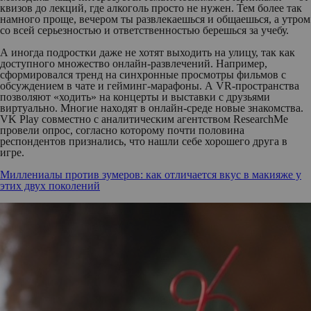
квизов до лекций, где алкоголь просто не нужен. Тем более так
намного проще, вечером ты развлекаешься и общаешься, а утром
со всей серьезностью и ответственностью берешься за учебу.
А иногда подростки даже не хотят выходить на улицу, так как
доступного множество онлайн-развлечений. Например,
сформировался тренд на синхронные просмотры фильмов с
обсуждением в чате и гейминг-марафоны. А VR-пространства
позволяют «ходить» на концерты и выставки с друзьями
виртуально. Многие находят в онлайн-среде новые знакомства.
VK Play совместно с аналитическим агентством ResearchMe
провели опрос, согласно которому почти половина
респондентов признались, что нашли себе хорошего друга в
игре.
Миллениалы против зумеров: как отличается вкус в макияже у
этих двух поколений