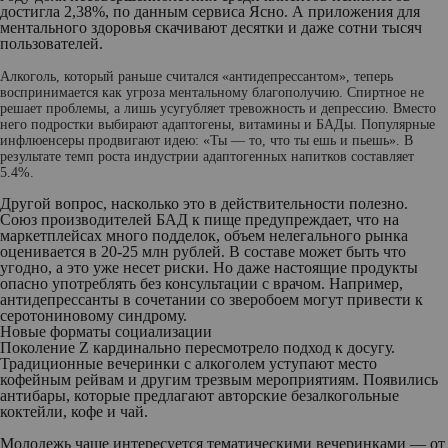
достигла 2,38%, по данным сервиса Ясно. А приложения для
ментального здоровья скачивают десятки и даже сотни тысяч
пользователей.
Алкоголь, который раньше считался «антидепрессантом», теперь
воспринимается как угроза ментальному благополучию. Спиртное не
решает проблемы, а лишь усугубляет тревожность и депрессию. Вместо
него подростки выбирают адаптогены, витамины и БАДы. Популярные
инфлюенсеры продвигают идею: «Ты — то, что ты ешь и пьешь». В
результате темп роста индустрии адаптогенных напитков составляет
5.4%.
Другой вопрос, насколько это в действительности полезно.
Союз производителей БАД к пище предупреждает, что на
маркетплейсах много подделок, объем нелегального рынка
оценивается в 20-25 млн рублей. В составе может быть что
угодно, а это уже несет риски. Но даже настоящие продукты
опасно употреблять без консультации с врачом. Например,
антидепрессанты в сочетании со зверобоем могут привести к
серотониновому синдрому.
Новые форматы социализации
Поколение Z кардинально пересмотрело подход к досугу.
Традиционные вечеринки с алкоголем уступают место
кофейным рейвам и другим трезвым мероприятиям. Появились
антибары, которые предлагают авторские безалкогольные
коктейли, кофе и чай.
Молодежь чаще интересуется тематическими вечеринками — от