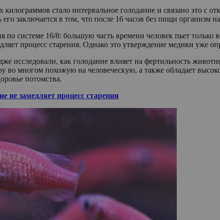
х килограммов стало интервальное голодание и связано это с о
его заключается в том, что после 16 часов без пищи организм н
 по системе 16/8: большую часть времени человек пьет только во
медляет процесс старения. Однако это утверждение медики уже оп
дже исследовали, как голодание влияет на фертильность животн
уру во многом похожую на человеческую, а также обладает выс
доровье потомства.
ие не замедляет процесс старения