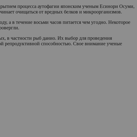
ткрытием процесса аутофагии японским ученым Есинори Осуми,
ачинает очищаться от вредных белков и микроорганизмов.
ду, а в течение восьми часов питается чем угодно. Некоторое
ровергли.
ых, в частности рыб данио. Их выбор для проведения
окой репродуктивной способностью. Свое внимание ученые