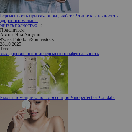
Беременность при сахарном диабете 2 типа: как выносить
здорового малыша
Читать полностью
Поделиться:
Автор:
Яна Анцупова
Фото: Fotodom/Shutterstock
28.10.2025
Теги:
зож
здоровое питание
беременность
фертильность
Бьюти-помощник: новая эссенция Vinoperfect от Caudalie