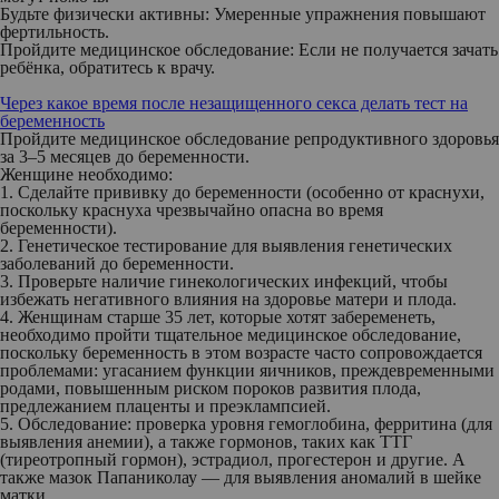
Будьте физически активны:
Умеренные упражнения повышают
фертильность.
Пройдите медицинское обследование:
Если не получается зачать
ребёнка, обратитесь к врачу.
Через какое время после незащищенного секса делать тест на
беременность
Пройдите медицинское обследование репродуктивного здоровья
за 3–5 месяцев до беременности.
Женщине необходимо:
1. Сделайте прививку до беременности (особенно от краснухи,
поскольку краснуха чрезвычайно опасна во время
беременности).
2. Генетическое тестирование для выявления генетических
заболеваний до беременности.
3. Проверьте наличие гинекологических инфекций, чтобы
избежать негативного влияния на здоровье матери и плода.
4. Женщинам старше 35 лет, которые хотят забеременеть,
необходимо пройти тщательное медицинское обследование,
поскольку беременность в этом возрасте часто сопровождается
проблемами: угасанием функции яичников, преждевременными
родами, повышенным риском пороков развития плода,
предлежанием плаценты и преэклампсией.
5. Обследование: проверка уровня гемоглобина, ферритина (для
выявления анемии), а также гормонов, таких как ТТГ
(тиреотропный гормон), эстрадиол, прогестерон и другие. А
также мазок Папаниколау — для выявления аномалий в шейке
матки.