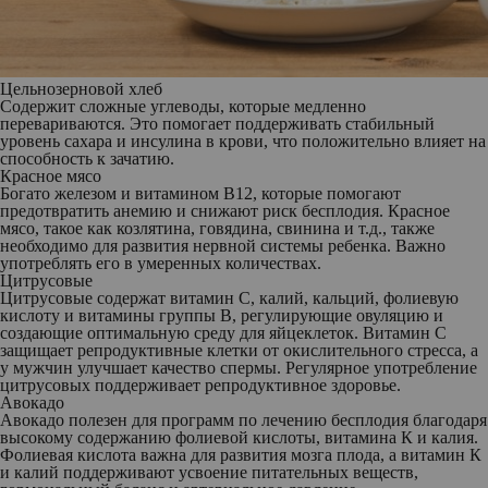
Цельнозерновой хлеб
Содержит сложные углеводы, которые медленно
перевариваются. Это помогает поддерживать стабильный
уровень сахара и инсулина в крови, что положительно влияет на
способность к зачатию.
Красное мясо
Богато железом и витамином B12, которые помогают
предотвратить анемию и снижают риск бесплодия. Красное
мясо, такое как козлятина, говядина, свинина и т.д., также
необходимо для развития нервной системы ребенка. Важно
употреблять его в умеренных количествах.
Цитрусовые
Цитрусовые содержат витамин С, калий, кальций, фолиевую
кислоту и витамины группы B, регулирующие овуляцию и
создающие оптимальную среду для яйцеклеток. Витамин С
защищает репродуктивные клетки от окислительного стресса, а
у мужчин улучшает качество спермы. Регулярное употребление
цитрусовых поддерживает репродуктивное здоровье.
Авокадо
Авокадо полезен для программ по лечению бесплодия благодаря
высокому содержанию фолиевой кислоты, витамина К и калия.
Фолиевая кислота важна для развития мозга плода, а витамин К
и калий поддерживают усвоение питательных веществ,