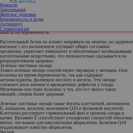
KIZ 25 ЛЕТ
Новости
Для улучшения фертильности в рацион стоит добавить
Заболевания
определенные продукты.
Женское здоровье
Фасоль и другие бобовые
Беременность и роды
Растительный белок, содержащийся, например, в сое, облегчает
Антивирус
зачатие. Чечевица, тофу, красная фасоль и орехи тоже повышают
Стоматология
шансы на беременность.
Растительный белок не влияет напрямую на зачатие, но здоровое
питание с его включением улучшает общее состояние
организма, укрепляет иммунитет и обеспечивает необходимыми
питательными веществами, что положительно сказывается на
репродуктивном здоровье.
Зеленые листовые овощи
Темно-зеленые овощи способствуют овуляции у женщин. Они
полезны во время беременности, так как содержат
антиоксиданты, фолиевую кислоту и железо. Эти овощи
снижают риск анемии и врожденных дефектов у плода.
Мужчинам они тоже полезны: у тех, кто ест много таких
овощей, сперма более здоровая.
Зеленые листовые овощи также богаты клетчаткой, витамином
Е, кальцием, железом, коэнзимом Q10 и фолиевой кислотой.
Клетчатка регулирует гормональный фон и уровень сахара в
крови. Витамин Е способствует утолщению слизистой оболочки
матки, что важно для имплантации яйцеклетки. Коэнзим Q10
поддерживает качество яйцеклеток.
Чеснок