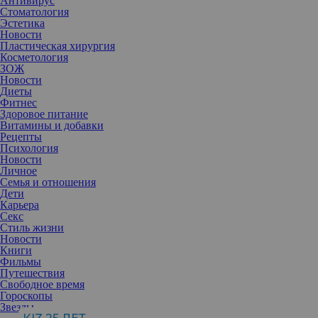
Антивирус
Стоматология
Эстетика
Новости
Пластическая хирургия
Косметология
ЗОЖ
Новости
Диеты
Фитнес
Здоровое питание
Витамины и добавки
Рецепты
Психология
Новости
Личное
Семья и отношения
Дети
Карьера
Секс
Чтобы беременность наступила быстрее и протекала хорошо,
Стиль жизни
важно правильно питаться. Что же включить в свой рацион?
Новости
Книги
Стресс, диабет, гормональные сбои и вредные привычки могут
Фильмы
быть преградой на пути к материнству. Они ухудшают
Путешествия
фертильность и замедляют процесс. Правильное питание –
Свободное время
основа здоровья, а значит, и успешного зачатия. Витамины,
Гороскопы
минералы и сбалансированный рацион повышают фертильность
Звезды
и подготавливают организм к беременности.