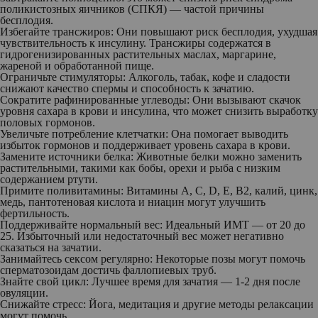
поликистозных яичников (СПКЯ) — частой причины
бесплодия.
Избегайте трансжиров:
Они повышают риск бесплодия, ухудшая
чувствительность к инсулину. Трансжиры содержатся в
гидрогенизированных растительных маслах, маргарине,
жареной и обработанной пище.
Ограничьте стимуляторы:
Алкоголь, табак, кофе и сладости
снижают качество спермы и способность к зачатию.
Сократите рафинированные углеводы:
Они вызывают скачок
уровня сахара в крови и инсулина, что может снизить выработку
половых гормонов.
Увеличьте потребление клетчатки:
Она помогает выводить
избыток гормонов и поддерживает уровень сахара в крови.
Замените источники белка:
Животные белки можно заменить
растительными, такими как бобы, орехи и рыба с низким
содержанием ртути.
Примите поливитамины:
Витамины A, C, D, E, B2, калий, цинк,
медь, пантотеновая кислота и ниацин могут улучшить
фертильность.
Поддерживайте нормальный вес:
Идеальный ИМТ — от 20 до
25. Избыточный или недостаточный вес может негативно
сказаться на зачатии.
Занимайтесь сексом регулярно:
Некоторые позы могут помочь
сперматозоидам достичь фаллопиевых труб.
Знайте свой цикл:
Лучшее время для зачатия — 1-2 дня после
овуляции.
Снижайте стресс:
Йога, медитация и другие методы релаксации
могут помочь.