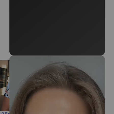
«2,5 года ушло на то, чтобы получилось»: Ольга Орлова