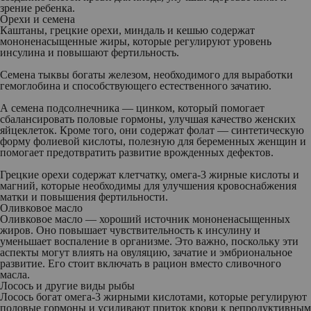
зрение ребенка.
Орехи и семена
Каштаны, грецкие орехи, миндаль и кешью содержат
мононенасыщенные жиры, которые регулируют уровень
инсулина и повышают фертильность.
Семена тыквы богаты железом, необходимого для выработки
гемоглобина и способствующего естественного зачатию.
А семена подсолнечника — цинком, который помогает
сбалансировать половые гормоны, улучшая качество женских
яйцеклеток. Кроме того, они содержат фолат — синтетическую
форму фолиевой кислоты, полезную для беременных женщин и
помогает предотвратить развитие врожденных дефектов.
Грецкие орехи содержат клетчатку, омега-3 жирные кислоты и
магний, которые необходимы для улучшения кровоснабжения
матки и повышения фертильности.
Оливковое масло
Оливковое масло — хороший источник мононенасыщенных
жиров. Оно повышает чувствительность к инсулину и
уменьшает воспаление в организме. Это важно, поскольку эти
аспекты могут влиять на овуляцию, зачатие и эмбриональное
развитие. Его стоит включать в рацион вместо сливочного
масла.
Лосось и другие виды рыбы
Лосось богат омега-3 жирными кислотами, которые регулируют
половые гормоны и усиливают приток крови к репродуктивным