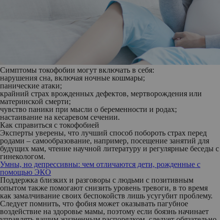
Симптомы токофобии могут включать в себя:
нарушения сна, включая ночные кошмары;
панические атаки;
крайний страх врожденных дефектов, мертворождения или
материнской смерти;
чувство паники при мысли о беременности и родах;
настаивание на кесаревом сечении.
Как справиться с токофобией
Эксперты уверены, что лучший способ побороть страх перед
родами – самообразование, например, посещение занятий для
будущих мам, чтение научной литературу и регулярные беседы с
гинекологом.
Умны, но депрессивны: чем отличаются дети, рожденные с
помощью ЭКО
Поддержка близких и разговоры с людьми с позитивным
опытом также помогают снизить уровень тревоги, в то время
как замалчивание своих беспокойств лишь усугубит проблему.
Следует помнить, что фобия может оказывать пагубное
воздействие на здоровье мамы, поэтому если боязнь начинает
управлять вашим жизненным распорядком, следует обязательно