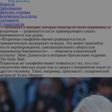
KIZ 25 ЛЕТ
проблемы, а зря. Ведь если раньше считалось, что болезнь
Новости
затрагивает от 7 до 14 процентов женщин, то согласно новым
Заболевания
исследованиям эта цифра возросла чуть ли не в 6 раз – до 60
Женское здоровье
процентов.
Беременность и роды
Почему появляется токофобия
Антивирус
Ученые выделяют два основных подвида токофобии. Первичная
Стоматология
— возникает у женщин, которые никогда не были беременны, и
вторичная — развивается после травмирующего опыта
беременности или родов.
«Вторичная токофобия обычно развивается после
травматических акушерских исходов. Это может произойти
после мертворождения, самопроизвольного аборта или
прерывания беременности», — объяснила клинический
психолог Эйми Дэниелсон в интервью британскому изданию
The Daily Mail.
Первичная же токофобия может появиться у тех, кто стал
свидетелем тяжелых родов или услышал о неприятном опыте от
другого человека. Такое, например, произошло с оскароносной
актрисой Хелен Миррен.