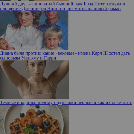
Лучший друг – виноватый бывший: как Брэд Питт заслужил
прощение Дженнифер Энистон, несмотря на новый роман
Диана была против: какие «вековые» имена Карл III хотел дать
сыновьям Уильяму и Гарри
Темные впадины: почему подмышки черные и как их осветлить