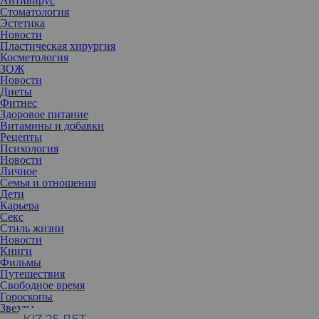
Антивирус
Стоматология
Эстетика
Новости
Пластическая хирургия
Косметология
ЗОЖ
Новости
Диеты
Фитнес
Здоровое питание
Витамины и добавки
Рецепты
Психология
Новости
Личное
Семья и отношения
Дети
Карьера
Секс
Большинство из нас не слышали о токофобии, хотя с каждым
Стиль жизни
годом она вызывает все больше и больше беспокойств у
Новости
представителей научного сообщества, не говоря о будущих
Книги
матерях.
Фильмы
Сам термин токофобия появился еще в 2000 году в работах
Путешествия
британских психиатров и с тех пор используется для
Свободное время
обозначения патологического страха перед беременностью и
Гороскопы
родами.
Звезды
Многие люди склонны недооценивать масштаб данной