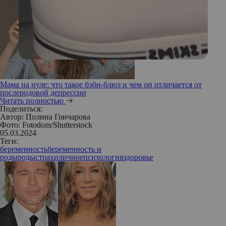
Мама на нуле: что такое бэби-блюз и чем он отличается от
послеродовой депрессии
Читать полностью
Поделиться:
Автор:
Полина Гончарова
Фото: Fotodom/Shutterstock
05.03.2024
Теги:
беременность
беременность и
роды
роды
страхи
личное
психология
здоровье