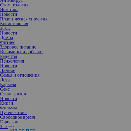
Антивирус
Стоматология
Эстетика
Новости
Пластическая хирургия
Косметология
ЗОЖ
Новости
Диеты
Фитнес
Здоровое питание
Витамины и добавки
Рецепты
Психология
Новости
Личное
Семья и отношения
Дети
Карьера
Секс
Стиль жизни
Ожидания не всегда совпадают с реальностью, и вот, вместо
Новости
долгожданной эйфории от нового статуса в глазах горькие
Книги
слезы. Главное — перестать себя накручивать, считать плохой
Фильмы
родительницей и приписывать себе послеродовую депрессию —
Путешествия
причина может быть совершенно в другом.
Свободное время
Гороскопы
Звезды