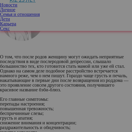
KIZ 25 ЛЕТ
Новости
Личное
Семья и отношения
Алена Третьякова
, семейный психолог
Дети
Карьера
Секс
О том, что после родов женщину могут ожидать неприятные
последствия в виде послеродовой депрессии, слышало
большинство тех, кто готовится стать мамой или уже ей стал.
Однако на самом деле подобное расстройство встречается
намного реже, чем о нем пишут. Гораздо чаще грусть и печаль,
накатывающие в первые дни после возвращения из роддома —
это проявление совсем другого состояния, получившего
красивое название бэби-блюз.
Его главные симптомы:
перепады настроения;
повышенная тревожность;
беспричинные слезы;
грусть и апатия;
снижение внимания и концентрации;
раздражительность и обидчивость;