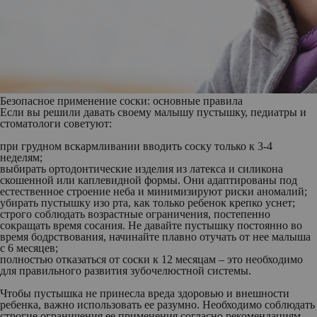
Безопасное применение соски: основные правила
Если вы решили давать своему малышу пустышку, педиатры и
стоматологи советуют:
при грудном вскармливании вводить соску только к 3-4
неделям;
выбирать ортодонтические изделия из латекса и силикона
скошенной или каплевидной формы. Они адаптированы под
естественное строение неба и минимизируют риски аномалий;
убирать пустышку изо рта, как только ребенок крепко уснет;
строго соблюдать возрастные ограничения, постепенно
сокращать время сосания. Не давайте пустышку постоянно во
время бодрствования, начинайте плавно отучать от нее малыша
с 6 месяцев;
полностью отказаться от соски к 12 месяцам – это необходимо
для правильного развития зубочелюстной системы.
Чтобы пустышка не принесла вреда здоровью и внешности
ребенка, важно использовать ее разумно. Необходимо соблюдать
строгие ограничения ее применения согласно рекомендациям