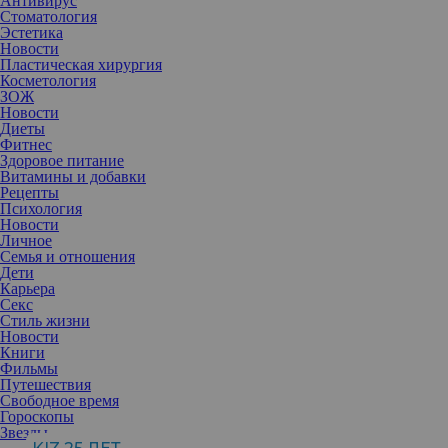
Антивирус
Стоматология
Эстетика
Новости
Пластическая хирургия
Косметология
ЗОЖ
Новости
Диеты
Фитнес
Здоровое питание
Витамины и добавки
Рецепты
Психология
Новости
Личное
Семья и отношения
Дети
Карьера
Секс
Стиль жизни
Новости
Книги
Фильмы
Пустышка – верный помощник родителей: она успокаивает
Путешествия
малыша, даря маме и папе ценные минуты передышки. Многие
Свободное время
считают ее абсолютно безобидным аксессуаром, но это большая
Гороскопы
ошибка. Длительное сосание может оставить след не только в
Звезды
детских воспоминаниях – оно способно изменить мышечный