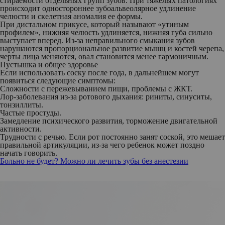
стираемости отдельных групп зубов. При тяжелых патологиях
происходит одностороннее зубоальвеолярное удлинение
челюсти и скелетная аномалия ее формы.
При дистальном прикусе, который называют «утиным
профилем», нижняя челюсть удлиняется, нижняя губа сильно
выступает вперед. Из-за неправильного смыкания зубов
нарушаются пропорциональное развитие мышц и костей черепа,
черты лица меняются, овал становится менее гармоничным.
Пустышка и общее здоровье
Если использовать соску после года, в дальнейшем могут
появиться следующие симптомы:
Сложности с пережевыванием пищи, проблемы с ЖКТ.
Лор-заболевания из-за ротового дыхания: риниты, синуситы,
тонзиллиты.
Частые простуды.
Замедление психического развития, торможение двигательной
активности.
Трудности с речью. Если рот постоянно занят соской, это мешает
правильной артикуляции, из-за чего ребенок может поздно
начать говорить.
Больно не будет? Можно ли лечить зубы без анестезии