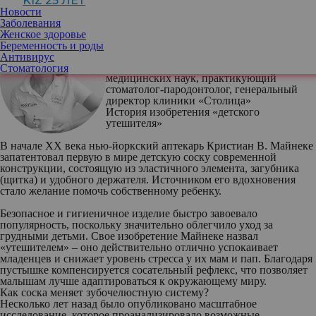
KIZ 25 ЛЕТ
тонус, прикус и форму лица.
Новости
Заболевания
Женское здоровье
Беременность и роды
Антивирус
Егана Маруфиди
, кандидат
Стоматология
медицинских наук, практикующий
стоматолог-пародонтолог, генеральный
директор клиники «Столица»
История изобретения «детского
утешителя»
В начале ХХ века нью-йоркский аптекарь Кристиан В. Майнеке
запатентовал первую в мире детскую соску современной
конструкции, состоящую из эластичного элемента, загубника
(щитка) и удобного держателя. Источником его вдохновения
стало желание помочь собственному ребенку.
Безопасное и гигиеничное изделие быстро завоевало
популярность, поскольку значительно облегчило уход за
грудными детьми. Свое изобретение Майнеке назвал
«утешителем» – оно действительно отлично успокаивает
младенцев и снижает уровень стресса у их мам и пап. Благодаря
пустышке компенсируется сосательный рефлекс, что позволяет
малышам лучше адаптироваться к окружающему миру.
Как соска меняет зубочелюстную систему?
Несколько лет назад было опубликовано масштабное
исследование, которое проанализировало возможные