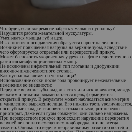
Что будет, если вовремя не забрать у малыша пустышку?
Нарушится работа жевательной мускулатуры.
Уменьшатся мышцы губ и щек.
Из-за постоянного давления образуется нарост на челюсти.
Возникнет повышенная нагрузка на верхние зубы, вследствие
чего сформируется открытый или перекрестный прикус.
Может беспокоить укороченная уздечка на фоне недостаточного
развития миофункциональных мышц.
Не исключены инфантильный тип глотания и дисфункции
височно-нижнечелюстного сустава.
Как пустышка влияет на черты лица?
Использование соски после года провоцирует нежелательные
изменения во внешности:
Передние верхние зубы выдвигаются или искривляются, между
верхним и нижним рядами остается щель, формируется
открытый прикус. В результате может наблюдаться асимметрия
и удивленное выражение лица. Его нижняя треть увеличивается,
носогубные складки становятся сглаженными, рот нередко
приоткрыт. Даже если губы сомкнуты, они сильно напряжены.
При перекрестном прикусе происходит нарушение перекрытия
верхней челюсти со смещением подбородка, что не всегда
заметно. Однако это ведет к неправильному развитию костей и