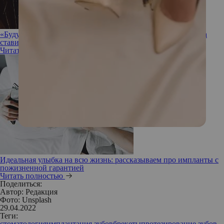
«Буду с железом года два ходить»: Алена Водонаева решила
ставить брекеты
Читать полностью
Идеальная улыбка на всю жизнь: рассказываем про импланты с
пожизненной гарантией
Читать полностью
Поделиться:
Автор:
Редакция
Фото: Unsplash
29.04.2022
Теги:
стоматология
имплантация зубов
брекеты
протезирование зубов