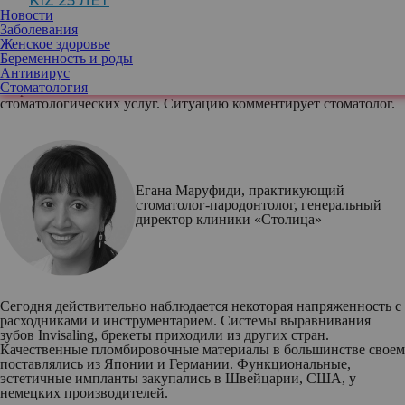
KIZ 25 ЛЕТ
Новости
Заболевания
Стоматология, наверное, одна из самых зависимых от импорта
Женское здоровье
отраслей. Многие препараты, оборудование и материалы
Беременность и роды
поставлялись из-за рубежа и сейчас поставки стали недоступны.
Антивирус
Медики ищут варианты выхода из положения, а пациенты
Стоматология
всерьез озабочены возможным снижением качества
стоматологических услуг. Ситуацию комментирует стоматолог.
Егана Маруфиди
, практикующий
стоматолог-пародонтолог, генеральный
директор клиники «Столица»
Сегодня действительно наблюдается некоторая напряженность с
расходниками и инструментарием. Системы выравнивания
зубов Invisaling, брекеты приходили из других стран.
Качественные пломбировочные материалы в большинстве своем
поставлялись из Японии и Германии. Функциональные,
эстетичные импланты закупались в Швейцарии, США, у
немецких производителей.