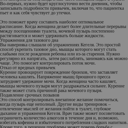
Во-первых, нужно будет круглосуточно вести дневник, чтобы
записывать подробности привычек, включая то, что пациентка
пьет и как себя чувствует до утечки.
Это поможет врачу составить наиболее оптимальное
расписание. Когда женщина делает более длительные перерывы
между посещениями туалета, мочевой пузырь постепенно
растягивается и может удерживать больше жидкости.
Упражнения для тазового дна
Вы наверняка слышали об упражнениях Кегеля. Это простой
способ укрепить тазовое дно, мышцы которого могут стать
слабыми после рождения ребенка или из-за старения. Нужно
регулярно их напрягать, затем расслаблять, занимаясь как можно
чаще. Это помогает контролировать поток мочи.
Отказ от вредных привычек
Курение провоцирует повреждение бронхов, что заставляет
человека кашлять. Напряжение мышц брюшного пресса
затрудняет удержание мочи. Когда женщина часто кашляет,
мышцы мочевого пузыря могут раздражаться сильнее. Курение
также может стать причиной рака мочевого пузыря.
Подавление срочных позывов
Это способ контролировать внезапное желание помочиться,
когда пузырь еще неполный. Другие виды тренировок –
отвлечение мыслей от желания пойти в туалет, глубокое
дыхание и упражнения Кегеля. Врач также может посоветовать
ограничить количество алкоголя в течение дня и, возможно,
избегать кофеина и избыточного потребления сладких напитков.
Кроме того, в решении проблемы может помочь борьба с