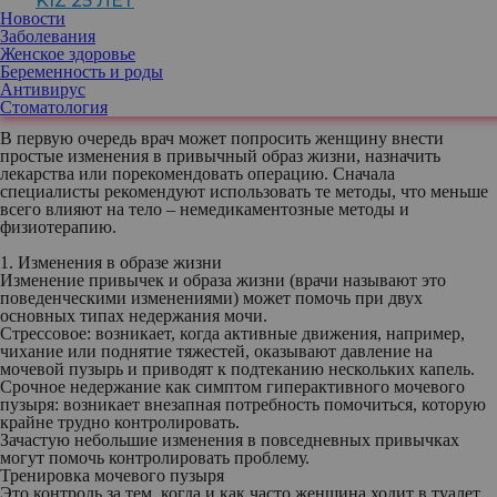
KIZ 25 ЛЕТ
Поэтому в каждом случае врач совместно с пациенткой
Новости
определяет индивидуальную тактику лечения.
Заболевания
Женское здоровье
Успех лечения во многом зависит от образа жизни женщины,
Беременность и роды
коррекции активности, питания, уровня физической нагрузки,
Антивирус
психологического настроя.
Стоматология
В первую очередь врач может попросить женщину внести
простые изменения в привычный образ жизни, назначить
лекарства или порекомендовать операцию. Сначала
специалисты рекомендуют использовать те методы, что меньше
всего влияют на тело – немедикаментозные методы и
физиотерапию.
1. Изменения в образе жизни
Изменение привычек и образа жизни (врачи называют это
поведенческими изменениями) может помочь при двух
основных типах недержания мочи.
Стрессовое:
возникает, когда активные движения, например,
чихание или поднятие тяжестей, оказывают давление на
мочевой пузырь и приводят к подтеканию нескольких капель.
Срочное недержание
как симптом гиперактивного мочевого
пузыря: возникает внезапная потребность помочиться, которую
крайне трудно контролировать.
Зачастую небольшие изменения в повседневных привычках
могут помочь контролировать проблему.
Тренировка мочевого пузыря
Это контроль за тем, когда и как часто женщина ходит в туалет.