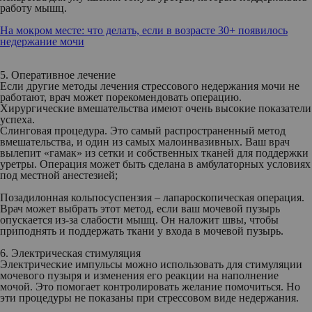
работу мышц.
На мокром месте: что делать, если в возрасте 30+ появилось
недержание мочи
5. Оперативное лечение
Если другие методы лечения стрессового недержания мочи не
работают, врач может порекомендовать операцию.
Хирургические вмешательства имеют очень высокие показатели
успеха.
Слинговая процедура.
Это самый распространенный метод
вмешательства, и один из самых малоинвазивных. Ваш врач
вылепит «гамак» из сетки и собственных тканей для поддержки
уретры. Операция может быть сделана в амбулаторных условиях
под местной анестезией;
Позадилонная кольпосуспензия – лапароскопическая операция.
Врач может выбрать этот метод, если ваш мочевой пузырь
опускается из-за слабости мышц. Он наложит швы, чтобы
приподнять и поддержать ткани у входа в мочевой пузырь.
6. Электрическая стимуляция
Электрические импульсы можно использовать для стимуляции
мочевого пузыря и изменения его реакции на наполнение
мочой. Это помогает контролировать желание помочиться. Но
эти процедуры не показаны при стрессовом виде недержания.