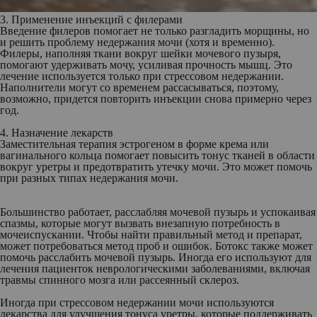
3. Применение инъекций с филерами
Введение филеров помогает не только разгладить морщины, но
и решить проблему недержания мочи (хотя и временно).
Филеры, наполняя ткани вокруг шейки мочевого пузыря,
помогают удерживать мочу, усиливая прочность мышц. Это
лечение используется только при стрессовом недержании.
Наполнители могут со временем рассасываться, поэтому,
возможно, придется повторить инъекции снова примерно через
год.
4. Назначение лекарств
Заместительная терапия эстрогеном в форме крема или
вагинального кольца помогает повысить тонус тканей в области
вокруг уретры и предотвратить утечку мочи. Это может помочь
при разных типах недержания мочи.
Большинство работает, расслабляя мочевой пузырь и успокаивая
спазмы, которые могут вызвать внезапную потребность в
мочеиспускании. Чтобы найти правильный метод и препарат,
может потребоваться метод проб и ошибок. Ботокс также может
помочь расслабить мочевой пузырь. Иногда его используют для
лечения пациенток неврологическими заболеваниями, включая
травмы спинного мозга или рассеянный склероз.
Иногда при стрессовом недержании мочи используются
лекарства для улучшения тонуса уретры, которые поддерживать