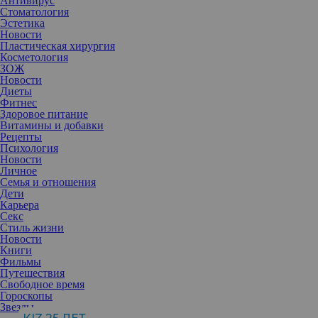
Антивирус
Стоматология
Эстетика
Новости
Пластическая хирургия
Косметология
ЗОЖ
Новости
Диеты
Фитнес
Здоровое питание
Витамины и добавки
Рецепты
Психология
Новости
Личное
Семья и отношения
Дети
Карьера
С проблемой недержания может столкнуться любая женщина.
Секс
Помимо индивидуального подбора методов лечения, важно
Стиль жизни
обеспечить еще и надлежащую гигиену, пока подтекание не
Новости
будет полностью исключено.
Книги
Фильмы
Недержание мочи – это подтекание капель (или достаточно
Путешествия
значительного объема) из мочевого пузыря между походами в
Свободное время
туалет. У каждой женщины причины недержания связаны с
Гороскопы
целым рядом факторов – возраст, наследственность, тяжелые
Звезды
роды или слабость мышц, сочетание сразу нескольких причин.