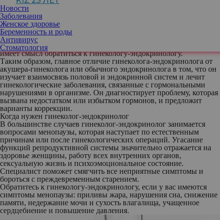
KIZ 25 ЛЕТ
настроения, сбою в менструальном цикле, различным
Новости
заболеваниям. В этом случае может понадобиться врач, который
Заболевания
специализируется на лечении проблем, вызванных
Женское здоровье
гормональными нарушениями — недостаточной или
Беременность и роды
избыточной выработке половых гормонов. Акушер-гинеколог
Антивирус
не всегда достаточно компетентен в таких вопросах, поэтому
Стоматология
имеет смысл обратиться к гинекологу-эндокринологу.
Таким образом, главное отличие гинеколога-эндокринолога от
акушера-гинеколога или обычного эндокринолога в том, что он
изучает взаимосвязь половой и эндокринной систем и лечит
гинекологические заболевания, связанные с гормональными
нарушениями в организме. Он диагностирует проблему, которая
вызвана недостатком или избытком гормонов, и предложит
варианты коррекции.
Когда нужен гинеколог-эндокринолог
В большинстве случаев гинеколог-эндокринолог занимается
вопросами менопаузы, которая наступает по естественным
причинам или после гинекологических операций. Угасание
функций репродуктивной системы значительно отражается на
здоровье женщины, работу всех внутренних органов,
сексуальную жизнь и психоэмоциональное состояние.
Специалист поможет смягчить все неприятные симптомы и
бороться с преждевременным старением.
Обратитесь к гинекологу-эндокринологу, если у вас имеются
симптомы менопаузы: приливы жара, нарушения сна, снижение
памяти, недержание мочи и сухость влагалища, учащенное
сердцебиение и повышение давления.