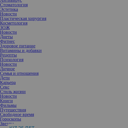
Антивирус
Стоматология
Эстетика
Новости
Пластическая хирургия
Косметология
ЗОЖ
Новости
Диеты
Фитнес
Здоровое питание
Витамины и добавки
Рецепты
Психология
Новости
Личное
Семья и отношения
Дети
Карьера
Секс
Мы привыкли, что если врач — гинеколог, то он, как правило,
Стиль жизни
акушер. Однако зачастую требуется помощь специалиста с
Новости
другой дополнительной специализацией.
Книги
Неслучайно многие терапевты чуть что отправляют на
Фильмы
консультацию к гинекологу. Здоровье женщины, ее
Путешествия
самочувствие и внешняя красота (кожа, волосы) во многом
Свободное время
зависят от состояния репродуктивной системы. Она, в свою
Гороскопы
очередь, зависит от гормонального фона. Нарушение баланса
Звезды
гормонов приводит к проблемам с кожей, скачкам веса и