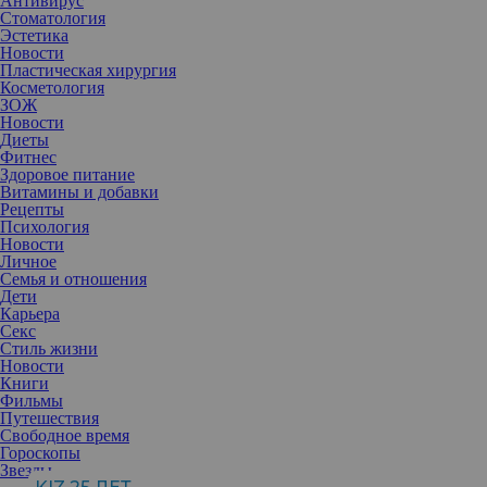
Антивирус
Стоматология
Эстетика
Новости
Пластическая хирургия
Косметология
ЗОЖ
Новости
Диеты
Фитнес
Здоровое питание
Витамины и добавки
Рецепты
Психология
Новости
Личное
Семья и отношения
Дети
Карьера
Секс
Окружите себя приятными ароматами и заметите, что все вокруг
Стиль жизни
становится лучше и радостнее.
Новости
Книги
Свежесть и комфорт
Фильмы
Новый бренд
дезодорантов Motive
призван стать надежным
Путешествия
союзником в поиске собственной энергии. Линейка включает в
Свободное время
себя функционал сразу двух продуктов: дезодоранта и
Гороскопы
антиперспиранта. В основе продукта — технология Smart Pro
Звезды
(Смарт Про). Формула подстраивается под ритм дня и