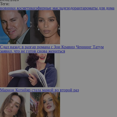
Теги:
новинки косметики
эфирные масла
дезодорант
ароматы для дома
Сдал назад: в разгар романа с Зои Кравиц Ченнинг Татум
заявил, что не готов снова жениться
Марион Котийяр стала мамой во второй раз