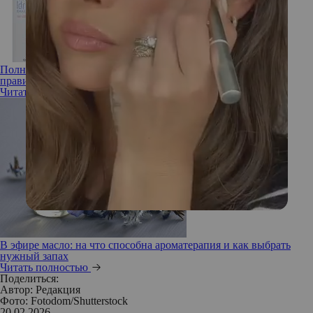
Полный гид по дезодорантам: как выбрать подходящий и
правильно использовать, рассказывает эксперт
Читать полностью
В эфире масло: на что способна ароматерапия и как выбрать
нужный запах
Читать полностью
Поделиться:
Автор:
Редакция
Фото: Fotodom/Shutterstock
20.02.2026