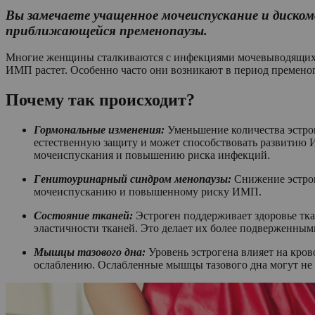
Вы замечаете учащенное мочеиспускание и диско
приближающейся пременопаузы.
Многие женщины сталкиваются с инфекциями мочевыводящих
ИМП растет. Особенно часто они возникают в период премено
Почему так происходит?
Гормональные изменения:
Уменьшение количества эстро
естественную защиту и может способствовать развитию 
мочеиспускания и повышению риска инфекций.
Генитоуринарный синдром менопаузы:
Снижение эстрог
мочеиспусканию и повышенному риску ИМП.
Состояние тканей:
Эстроген поддерживает здоровье тк
эластичности тканей. Это делает их более подверженны
Мышцы тазового дна:
Уровень эстрогена влияет на кро
ослаблению. Ослабленные мышцы тазового дна могут не 