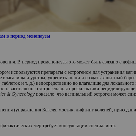
ам в период менопаузы
овения. В период пременопаузы это может быть связано с дефиц
тором используются препараты с эстрогеном для устранения ва
 влагалища и уретры, укрепить ткани и создать защитный барье
таблеток и т. д.) непосредственно во влагалище для локального 
ость вагинального эстрогена для профилактики рецидивирующ
rics & Gynecology
показало, что вагинальный эстроген может сни
ения (упражнения Кегеля, мостик, лифтинг коленей, приседан
филактических мер требует консультации специалиста.