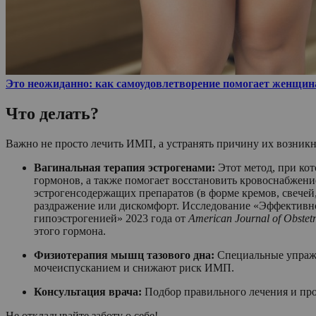
Это неожиданно: как самоудовлетворение помогает женщин
Что делать?
Важно не просто лечить ИМП, а устранять причину их возникн
Вагинальная терапия эстрогенами:
Этот метод, при ко
гормонов, а также помогает восстановить кровоснабжение
эстрогенсодержащих препаратов (в форме кремов, свечей, 
раздражение или дискомфорт. Исследование «Эффективн
гипоэстрогенией» 2023 года от
American Journal of Obstet
этого гормона.
Физиотерапия мышц тазового дна:
Специальные упражн
мочеиспусканием и снижают риск ИМП.
Консультация врача:
Подбор правильного лечения и про
Не откладывайте заботу о себе!