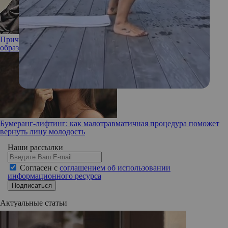
Прическа Малефисенты: Рената Литвинова показала новый
образ
Бумеранг-лифтинг: как малотравматичная процедура поможет
вернуть лицу молодость
Наши рассылки
Согласен с
соглашением об использовании
информационного ресурса
Подписаться
Актуальные статьи