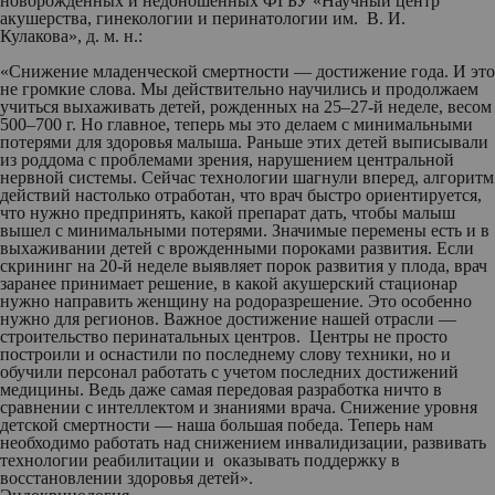
новорожденных и недоношенных ФГБУ «Научный центр
акушерства, гинекологии и перинатологии им. В. И.
Кулакова», д. м. н.:
«Снижение младенческой смертности — достижение года. И это
не громкие слова. Мы действительно научились и продолжаем
учиться выхаживать детей, рожденных на 25–27-й неделе, весом
500–700 г. Но главное, теперь мы это делаем с минимальными
потерями для здоровья малыша. Раньше этих детей выписывали
из роддома с проблемами зрения, нарушением центральной
нервной системы. Сейчас технологии шагнули вперед, алгоритм
действий настолько отработан, что врач быстро ориентируется,
что нужно предпринять, какой препарат дать, чтобы малыш
вышел с минимальными потерями. Значимые перемены есть и в
выхаживании детей с врожденными пороками развития. Если
скрининг на 20-й неделе выявляет порок развития у плода, врач
заранее принимает решение, в какой акушерский стационар
нужно направить женщину на родоразрешение. Это особенно
нужно для регионов. Важное достижение нашей отрасли —
строительство перинатальных центров. Центры не просто
построили и оснастили по последнему слову техники, но и
обучили персонал работать с учетом последних достижений
медицины. Ведь даже самая передовая разработка ничто в
сравнении с интеллектом и знаниями врача. Снижение уровня
детской смертности — наша большая победа. Теперь нам
необходимо работать над снижением инвалидизации, развивать
технологии реабилитации и оказывать поддержку в
восстановлении здоровья детей».