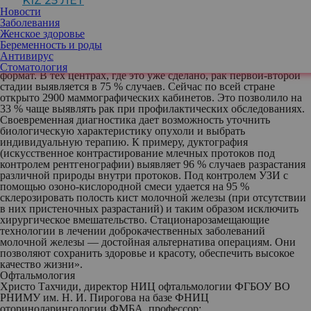
KIZ 25 ЛЕТ
онкологии репродуктивных органов МНИОИ им. П. А. Герцена,
Новости
президент Российской ассоциации маммологов, д. м. н.,
Заболевания
профессор:
Женское здоровье
Беременность и роды
«Перед российской маммологией стоит амбициозная цель —
Антивирус
перевести весь парк маммографических аппаратов в цифровой
Стоматология
формат. В тех центрах, где это уже сделано, рак первой-второй
стадии выявляется в 75 % случаев. Сейчас по всей стране
открыто 2900 маммографических кабинетов. Это позволило на
33 % чаще выявлять рак при профилактических обследованиях.
Своевременная диагностика дает возможность уточнить
биологическую характеристику опухоли и выбрать
индивидуальную терапию. К примеру, дуктография
(искусственное контрастирование млечных протоков под
контролем рентгенографии) выявляет 96 % случаев разрастания
различной природы внутри протоков. Под контролем УЗИ с
помощью озоно-кислородной смеси удается на 95 %
склерозировать полость кист молочной железы (при отсутствии
в них пристеночных разрастаний) и таким образом исключить
хирургическое вмешательство. Стационарозамещающие
технологии в лечении доброкачественных заболеваний
молочной железы — достойная альтернатива операциям. Они
позволяют сохранить здоровье и красоту, обеспечить высокое
качество жизни».
Офтальмология
Христо Тахчиди
, директор НИЦ офтальмологии ФГБОУ ВО
РНИМУ им. Н. И. Пирогова на базе ФНИЦ
оториноларингологии ФМБА, профессор: