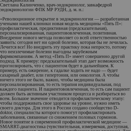
Эндокринология
Светлана Калинченко
, врач-эндокринолог, завкафедрой
эндокринологии ФПК МР РУДН, д. м. н.:
«Революционное открытие в эндокринологии — разработанная
учеными нашей клиники новая модель медицины «Пять П»:
профилактическая, предиктивная (предсказательная),
персонализированная, пациентововлеченная, позитивная.
Внедрение нового метода позволяет со всей ответственностью
заявить: сегодня нет ни одной болезни, которая бы не лечилась.
Лечится все! Но внедрить эту практику пока непросто, потому
что неизлечимые болезни выгодны зарубежным
фармкомпаниям. А метод «Пять П» имеет совершенно другой
подход. К примеру: предсказательный этап дает возможность
прогнозировать, что с пациентом будет в дальнейшем. К
примеру, есть ожирение, к гадалке ходить не надо — будет
сахарный диабет, или гипертония, или онкология. А чтобы
ничего этого не было, важно, чтобы медицина была
персонализированная, то есть терапия индивидуальная, под
каждого пациента. И пациентововлеченная, то есть сам пациент
должен быть активным участником процесса и разбираться во
всем. Большое значение отводится профилактическому этапу:
чтобы поддерживать свое здоровье на уровне, нужно иметь
своего доктора. Для этого в России создано сообщество D-
doktor, специалисты которого помогут профилактировать
заболевания, связанные со снижением половых гормонов.
Новое понятие в современной профилактической медицине —
SMARRT-диагностика (чувствительная, измеряемая, доступная,