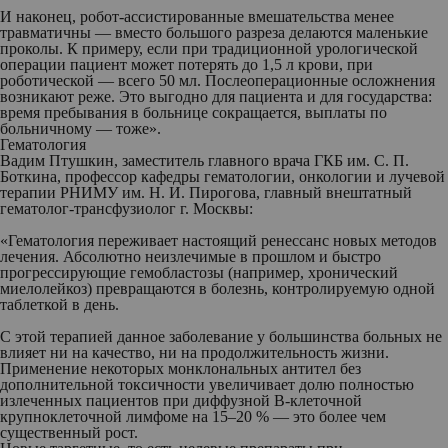
И наконец, робот-ассистированные вмешательства менее
травматичны — вместо большого разреза делаются маленькие
проколы. К примеру, если при традиционной урологической
операции пациент может потерять до 1,5 л крови, при
роботической — всего 50 мл. Послеоперационные осложнения
возникают реже. Это выгодно для пациента и для государства:
время пребывания в больнице сокращается, выплаты по
больничному — тоже».
Гематология
Вадим Птушкин
, заместитель главного врача ГКБ им. С. П.
Боткина, профессор кафедры гематологии, онкологии и лучевой
терапии РНИМУ им. Н. И. Пирогова, главный внештатный
гематолог-трансфузиолог г. Москвы:
«Гематология переживает настоящий ренессанс новых методов
лечения. Абсолютно неизлечимые в прошлом и быстро
прогрессирующие гемобластозы (например, хронический
миелолейкоз) превращаются в болезнь, контролируемую одной
таблеткой в день.
С этой терапией данное заболевание у большинства больных не
влияет ни на качество, ни на продолжительность жизни.
Применение некоторых монклональных антител без
дополнительной токсичности увеличивает долю полностью
излеченных пациентов при диффузной В-клеточной
крупноклеточной лимфоме на 15–20 % — это более чем
существенный рост.