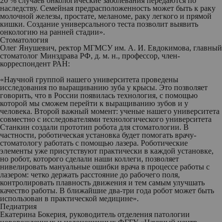
20 % случаев онкологические заболевания передаются по
наследству. Семейная предрасположенность может быть к раку
молочной железы, простате, меланоме, раку легкого и прямой
кишки. Создание универсального теста позволит выявить
онкологию на ранней стадии».
Стоматология
Олег Янушевич
, ректор МГМСУ им. А. И. Евдокимова, главный
стоматолог Минздрава РФ, д. м. н., профессор, член-
корреспондент РАН:
«Научной группой нашего университета проведены
исследования по выращиванию зуба у крысы. Это позволяет
говорить, что в России появилась технология, с помощью
которой мы сможем перейти к выращиванию зубов и у
человека. Второй важный момент: ученые нашего университета
совместно с исследователями технологического университета
Станкин создали прототип робота для стоматологии. В
частности, роботическая установка будет помогать врачу-
стоматологу работать с помощью лазера. Роботические
элементы уже присутствуют практически в каждой установке,
но робот, которого сделали наши коллеги, позволяет
нивелировать мануальные ошибки врача в процессе работы с
лазером: четко держать расстояние до рабочего поля,
контролировать плавность движения и тем самым улучшать
качество работы. В ближайшие два-три года робот может быть
использован в практической медицине».
Педиатрия
Екатерина Бокерия
, руководитель отделения патологии