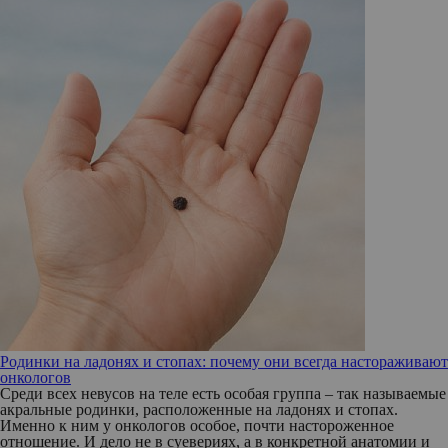
Родинки на ладонях и стопах: почему они всегда настораживают
онкологов
Среди всех невусов на теле есть особая группа – так называемые
акральные родинки, расположенные на ладонях и стопах.
Именно к ним у онкологов особое, почти настороженное
отношение. И дело не в суевериях, а в конкретной анатомии и