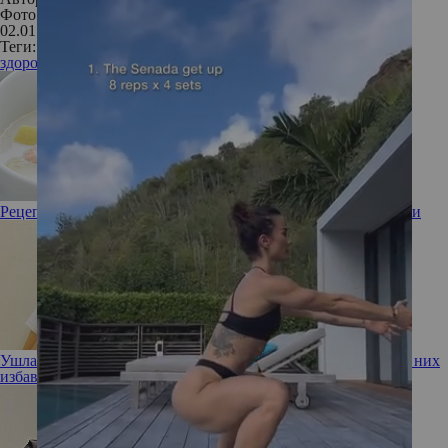
Фото: Legion Media
02.01.2018
Теги:
здоровье
операции
использование роботов
Рецепт от шефа: финский рыбный суп из лосося со сливками
Ушла эпоха! Девушка-мем с бровями на пол-лба наконец от них
избавилась