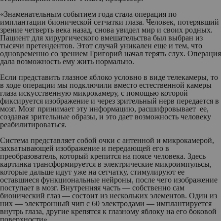
«Знаменательным событием года стала операция по
имплантации бионической сетчатки глаза. Человек, потерявший
зрение четверть века назад, снова увидел мир и своих родных.
Пациент для хирургического вмешательства был выбран из
тысячи претендентов. Этот случай уникален еще и тем, что
одновременно со зрением Григорий начал терять слух. Операция
дала возможность ему жить нормально.
Если представить глазное яблоко условно в виде телекамеры, то
в ходе операции мы подключили вместо естественной камеры
глаза искусственную микрокамеру, с помощью которой
фиксируется изображение и через зрительный нерв передается в
мозг. Мозг принимает эту информацию, расшифровывает ее,
создавая зрительные образы, и это дает возможность человеку
реабилитироваться.
Система представляет собой очки с антенной и микрокамерой,
захватывающей изображение и передающей его в
преобразователь, который крепится на поясе человека. Здесь
картинка трансформируется в электрические микроимпульсы,
которые дальше идут уже на сетчатку, стимулируют ее
оставшиеся функциональные нейроны, после чего изображение
поступает в мозг. Внутренняя часть — собственно сам
бионический глаз — состоит из нескольких элементов. Один из
них — электронный чип с 60 электродами — имплантируется
внутрь глаза, другие крепятся к глазному яблоку на его боковой
поверхности».