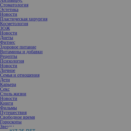
Антивирус
Стоматология
Эстетика
Новости
Пластическая хирургия
Косметология
ЗОЖ
Новости
Диеты
Фитнес
Здоровое питание
Витамины и добавки
Рецепты
Психология
Новости
Личное
Семья и отношения
Дети
Карьера
Секс
Стиль жизни
Новости
Книги
Фильмы
Путешествия
Свободное время
Гороскопы
Маммология
Звезды
Надежда Рожкова
, руководитель Национального центра