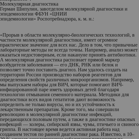
Молекулярная диагностика
Герман Шипулин
, завотделом молекулярной диагностики и
эпидемиологии ФБУН «ЦНИИ
эпидемиологии» Роспотребнадзора, к. м. н.:
«Прорыв в области молекулярно-биологических технологий, в
частности молекулярной диагностики, имеет огромное
практическое значение для всех нас. Дело в том, что привычные
лабораторные методы не всегда точны. Например, анализ может
оказаться недостоверным, если накануне принять антибиотики.
А молекулярная диагностика распознает прямой маркер
возбудителя заболевания — его ДНК, РНК или белок и
позволяет точно поставить диагноз. Нам удалось создать на
территории России производство наборов реагентов для
определения свойств различных микроорганизмов. Например,
мы выпускаем наборы для ВИЧ, которые помогают ВИЧ-
инфицированной паре иметь здоровых детей благодаря
технологии отмывания семенного материала. Методики для
диагностики всех видов гепатитов дают возможность
определить не только вирусы, но и их устойчивость к
лекарственным препаратам. Кроме того, мы совершили
революцию в молекулярной диагностике инфекций,
передающихся половым путем, а также в диагностике опасных
инфекций — холеры, сибирской язвы, чумы, птичьего и свиного
гриппа. В настоящее время ведется активная работа над
созданием тестов по ранней диагностике рака. Известно, в 10–