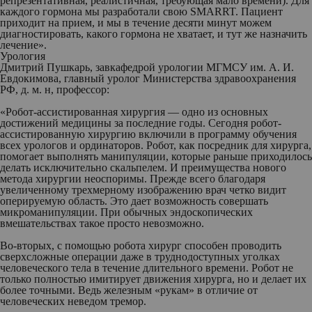
репрезентативная, реалистичная, требующая мало времени). Для
каждого гормона мы разработали свою SMARRT. Пациент
приходит на прием, и мы в течение десяти минут можем
диагностировать, какого гормона не хватает, и тут же назначить
лечение».
Урология
Дмитрий Пушкарь
, завкафедрой урологии МГМСУ им. А. И.
Евдокимова, главный уролог Министерства здравоохранения
РФ, д. м. н, профессор:
«Робот-ассистированная хирургия — одно из основных
достижений медицины за последние годы. Сегодня робот-
ассистированную хирургию включили в программу обучения
всех урологов и ординаторов. Робот, как посредник для хирурга,
помогает выполнять манипуляции, которые раньше приходилось
делать исключительно скальпелем. И преимущества нового
метода хирургии неоспоримы. Прежде всего благодаря
увеличенному трехмерному изображению врач четко видит
оперируемую область. Это дает возможность совершать
микроманипуляции. При обычных эндоскопических
вмешательствах такое просто невозможно.
Во-вторых, с помощью робота хирург способен проводить
сверхсложные операции даже в труднодоступных уголках
человеческого тела в течение длительного времени. Робот не
только полностью имитирует движения хирурга, но и делает их
более точными. Ведь железным «рукам» в отличие от
человеческих неведом тремор.