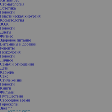
Антивирус
Стоматология
Эстетика
Новости
Пластическая хирургия
Косметология
ЗОЖ
Новости
Диеты
Фитнес
Здоровое питание
Витамины и добавки
Рецепты
Психология
Новости
Личное
Семья и отношения
Дети
Карьера
Ощущаете дискомфорт и болезненность в интимной зоне?
Секс
Возможно, это симптомы сухости влагалища. Читайте далее,
Стиль жизни
чтобы понять, какие факторы могут способствовать
Новости
появлению этой проблемы.
Книги
Сухость влагалища
— это распространенная проблема, при
Фильмы
которой влагалище недостаточно увлажнено и женщина
Путешествия
испытывает неприятные ощущения, такие как сухость,
Свободное время
раздражение кожи, жжение или зуд.
Гороскопы
До менопаузы у женщин количество выделений в день
Звезды
составляет около 0,5-1 ч.л. Но этот объем влаги может