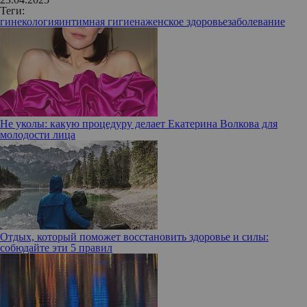
Теги:
гинекология
интимная гигиена
женское здоровье
заболевание
Не уколы: какую процедуру делает Екатерина Волкова для
молодости лица
Отдых, который поможет восстановить здоровье и силы:
собюдайте эти 5 правил