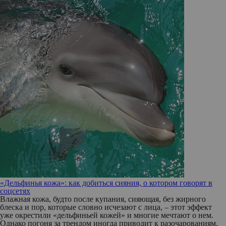
«Дельфинья кожа»: как добиться сияния, о котором говорят в
соцсетях
Влажная кожа, будто после купания, сияющая, без жирного
блеска и пор, которые словно исчезают с лица, – этот эффект
уже окрестили «дельфиньей кожей» и многие мечтают о нем.
Однако погоня за трендом иногда приводит к разочарованиям.