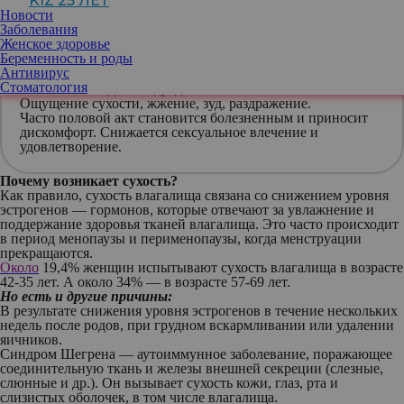
KIZ 25 ЛЕТ
варьироваться в течение месяца.
Новости
Заболевания
Женское здоровье
Беременность и роды
Признаки сухости влагалища:
Антивирус
Недостаток влаги во влагалище и вокруг него в течение
Стоматология
нескольких недель подряд.
Ощущение сухости, жжение, зуд, раздражение.
Часто половой акт становится болезненным и приносит
дискомфорт. Снижается сексуальное влечение и
удовлетворение.
Почему возникает сухость?
Как правило, сухость влагалища связана со снижением уровня
эстрогенов — гормонов, которые отвечают за увлажнение и
поддержание здоровья тканей влагалища. Это часто происходит
в период менопаузы и перименопаузы, когда менструации
прекращаются.
Около
19,4% женщин испытывают сухость влагалища в возрасте
42-35 лет. А около 34% — в возрасте 57-69 лет.
Но есть и другие причины:
В результате снижения уровня эстрогенов в течение нескольких
недель после родов, при грудном вскармливании или удалении
яичников.
Синдром Шегрена — аутоиммунное заболевание, поражающее
соединительную ткань и железы внешней секреции (слезные,
слюнные и др.). Он вызывает сухость кожи, глаз, рта и
слизистых оболочек, в том числе влагалища.