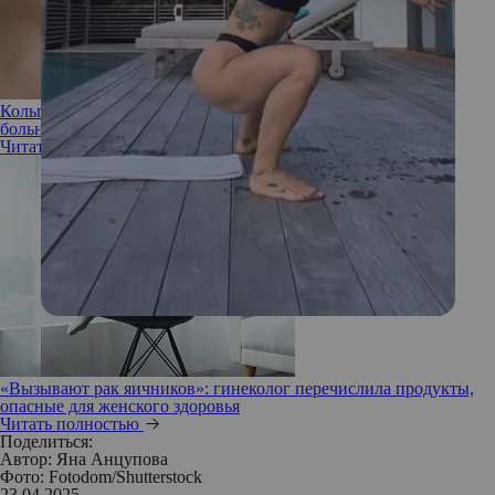
Кольпоскопия: в чем суть гинекологической процедуры и
больно ли ее делать
Читать полностью
«Вызывают рак яичников»: гинеколог перечислила продукты,
опасные для женского здоровья
Читать полностью
Поделиться:
Автор:
Яна Анцупова
Фото: Fotodom/Shutterstock
23.04.2025