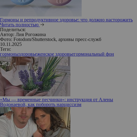
Гормоны и репродуктивное здоровье: что должно насторожить
Читать полностью
Поделиться:
Автор:
Лия Рогожина
Фото: Fotodom/Shutterstock, архивы пресс-служб
10.11.2025
Теги:
гормоны
здоровье
женское здоровье
гормональный фон
«Мы — временные песчинки»: инструкция от Алены
Водонаевой, как побороть нарциссизм