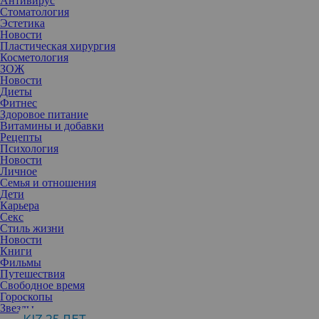
Антивирус
Стоматология
Эстетика
Новости
Пластическая хирургия
Косметология
ЗОЖ
Новости
Диеты
Фитнес
Здоровое питание
Витамины и добавки
Рецепты
Психология
Новости
Личное
Семья и отношения
Дети
Карьера
Нет ни одного гормона, который бы не влиял на энергию в
Секс
женском организме. Но есть основные базисные системы,
Стиль жизни
отвечающие за жизненный тонус. Мы попросили врача-
Новости
эндокринолога и диетолога Марию Матвееву рассказать о
Книги
важности гормонов в жизни женщины.
Фильмы
Путешествия
Мария Матвеева, д.м.н., врач-
Свободное время
эндокринолог и диетолог
Гороскопы
Звезды
Гормоны щитовидной железы