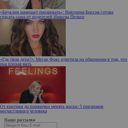
«Бруклин начинает прозревать»: Виктория Бекхэм готова
спасать сына от родителей Николы Пельтц
«Где твои дети?»: Меган Фокс ответила на обвинения в том, что
она плохая мать
От критики до привычки менять маски: 5 признаков
несчастливого человека
Наши рассылки