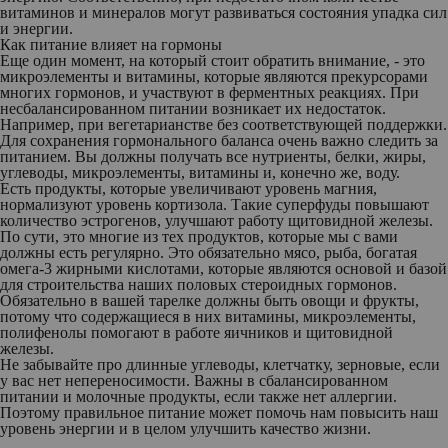
витаминов и минералов могут развиваться состояния упадка сил
и энергии.
Как питание влияет на гормоны
Еще один момент, на который стоит обратить внимание, - это
микроэлементы и витамины, которые являются прекурсорами
многих гормонов, и участвуют в ферментных реакциях. При
несбалансированном питании возникает их недостаток.
Например, при вегетарианстве без соответствующей поддержки.
Для сохранения гормонального баланса очень важно следить за
питанием. Вы должны получать все нутриенты, белки, жиры,
углеводы, микроэлементы, витамины и, конечно же, воду.
Есть продукты, которые увеличивают уровень магния,
нормализуют уровень кортизола. Такие суперфуды повышают
количество эстрогенов, улучшают работу щитовидной железы.
По сути, это многие из тех продуктов, которые мы с вами
должны есть регулярно. Это обязательно мясо, рыба, богатая
омега-3 жирными кислотами, которые являются основой и базой
для строительства наших половых стероидных гормонов.
Обязательно в вашей тарелке должны быть овощи и фрукты,
потому что содержащиеся в них витамины, микроэлементы,
полифенолы помогают в работе яичников и щитовидной
железы.
Не забывайте про длинные углеводы, клетчатку, зерновые, если
у вас нет непереносимости. Важны в сбалансированном
питании и молочные продукты, если также нет аллергии.
Поэтому правильное питание может помочь нам повысить наш
уровень энергии и в целом улучшить качество жизни.