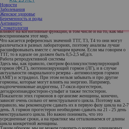
KIZ 25 ЛЕТ
Щитовидная железа дает нам энергию,
Новости
отвечает за наше настроение, регулирует
Заболевания
метаболизм половых гормонов, костный
Женское здоровье
обмен. Гормоны щитовидной железы
Беременность и роды
регулируют композиционный состав тела
Антивирус
– то есть общий вес, воду в организме и мышечную масс. Они
Стоматология
влияют на когнитивные функции, в том числе и на то, как мы
воспринимаем этот мир.
Что касается референсных значений ТТГ, Т3, Т4 то они могут
различаться в разных лабораториях, поэтому анализы лучше
расшифровывать вместе с лечащим врачом. Если мы говорим о
ТТГ, то в идеале он должен быть 0,5-2,5 мЕд/л.
Работа репродуктивной системы
Здесь мы, как правило, смотрим фолликулостимулирующий
гормон (ФСГ), лютеинизирующий гормон (ЛГ), и в случае
актуальности овариального резерва - антимюллеров гормон
(АМГ) и эстрадиол. При этом нельзя забывать и про другие
гормоны, которые могут влиять на энергию. Например,
надпочечниковые андрогены, 17-окси-прогестерон,
дегидроэпиандростерон-сульфат и также тестостерон.
Показатели этих гормонов в организме женщины, конечно,
зависят очень сильно от менструального цикла. Поэтому как
правило, мы рекомендуем сдавать их в первую фазу цикла на 2-7
день. А гормон прогестерон необходимо сдавать на 21 - 25 день
менструального цикла. Но важно понимать, что это
усредненные сроки, а на практике мы отталкиваемся от длины
цикла конкретной женщины.
Таким образом, мы не можем говорить о нормах, одинаковых