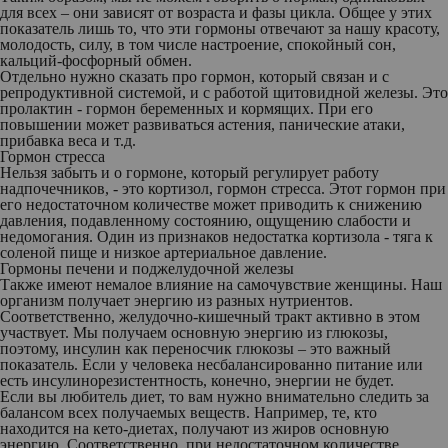
для всех – они зависят от возраста и фазы цикла. Общее у этих
показатель лишь то, что эти гормоны отвечают за нашу красоту,
молодость, силу, в том числе настроение, спокойный сон,
кальций-фосфорный обмен.
Отдельно нужно сказать про гормон, который связан и с
репродуктивной системой, и с работой щитовидной железы. Это
пролактин - гормон беременных и кормящих. При его
повышении может развиваться астения, панические атаки,
прибавка веса и т.д.
Гормон стресса
Нельзя забыть и о гормоне, который регулирует работу
надпочечников, - это кортизол, гормон стресса. Этот гормон при
его недостаточном количестве может приводить к снижению
давления, подавленному состоянию, ощущению слабости и
недомогания. Один из признаков недостатка кортизола - тяга к
соленой пище и низкое артериальное давление.
Гормоны печени и поджелудочной железы
Также имеют немалое влияние на самочувствие женщины. Наш
организм получает энергию из разных нутриентов.
Соответственно, желудочно-кишечный тракт активно в этом
участвует. Мы получаем основную энергию из глюкозы,
поэтому, инсулин как переносчик глюкозы – это важный
показатель. Если у человека несбалансированно питание или
есть инсулинорезистентность, конечно, энергии не будет.
Если вы любитель диет, то вам нужно внимательно следить за
балансом всех получаемых веществ. Например, те, кто
находится на кето-диетах, получают из жиров основную
энергию. Соответственно, при недостаточном количестве