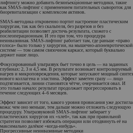
лифтингу можно добавить безинъекционные методики, такие
как SMAS-лифтинг с применением питательных сывороток для
биоревитализации с комплексом активов.
SMAS-методика откровенно портит настроение пластическим
хирургам, так как без скальпеля, без разрезов и без
реабилитации позволяет достичь результата, схожего с
послеоперационным. И это при том, что процедура
неинвазивная. SMAS-лифтинг работает там, где раньше «право
голоса» было только у хирургии, на мышечно-апоневротической
системе — том самом связочном каркасе, который буквально
держит наше лицо.
Фокусированный ультразвук бьет точно в цель — на заданных
глубинах: 2, 3 и 4,5 мм. В результате возникает контролируемый
нагрев и микроповреждения, которые запускают мощный синтез
нового коллагена и эластина. Эффект заметен сразу — лицо
подтягивается, линии становятся чётче, очерчивается овал. И
это только начало: результат продолжает прогрессировать в
течение следующих 4–6 месяцев.
Эффект зависит от того, какого уровня провисания уже достигла
кожа: чем оно меньше, тем дальше можно отложить следующую
процедуру. Ультразвуковой SMAS-лифтинг забирает у
пластических хирургов их «хлеб», так как при правильной
стратегии позволяет избежать операции или отодвинуть её на
максимально далёкое «когда-нибудь».
Прогрессивные неинвазивные методики