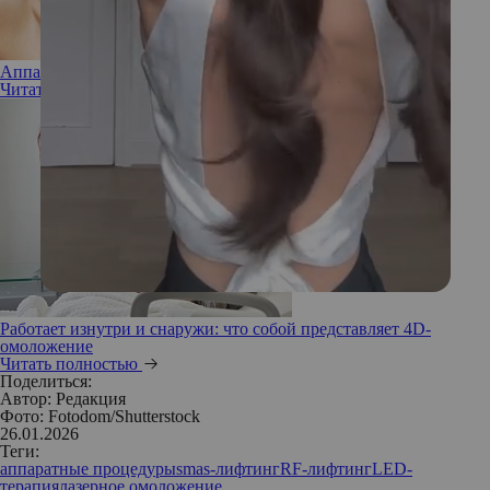
Аппаратная чистка лица: выбор и сравнение вариантов
Читать полностью
Работает изнутри и снаружи: что собой представляет 4D-
омоложение
Читать полностью
Поделиться:
Автор:
Редакция
Фото: Fotodom/Shutterstock
26.01.2026
Теги:
аппаратные процедуры
smas-лифтинг
RF-лифтинг
LED-
терапия
лазерное омоложение