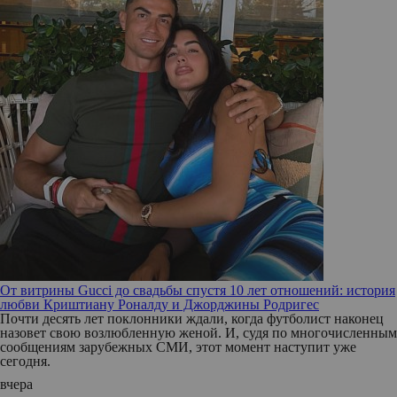
От витрины Gucci до свадьбы спустя 10 лет отношений: история
любви Криштиану Роналду и Джорджины Родригес
Почти десять лет поклонники ждали, когда футболист наконец
назовет свою возлюбленную женой. И, судя по многочисленным
сообщениям зарубежных СМИ, этот момент наступит уже
сегодня.
вчера