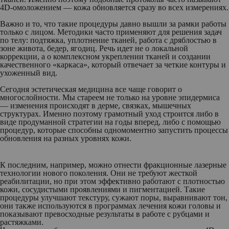
4D-омоложением — кожа обновляется сразу во всех измерениях.
Важно и то, что такие процедуры давно вышли за рамки работы
только с лицом. Методики часто применяют для решения задач
по телу: подтяжка, уплотнение тканей, работа с дряблостью в
зоне живота, бедер, ягодиц. Речь идет не о локальной
коррекции, а о комплексном укреплении тканей и создании
качественного «каркаса», который отвечает за четкие контуры и
ухоженный вид.
Сегодня эстетическая медицина все чаще говорит о
многослойности. Мы стареем не только на уровне эпидермиса
— изменения происходят в дерме, связках, мышечных
структурах. Именно поэтому грамотный уход строится либо в
виде продуманной стратегии на годы вперед, либо с помощью
процедур, которые способны одномоментно запустить процессы
обновления на разных уровнях кожи.
К последним, например, можно отнести фракционные лазерные
технологии нового поколения. Они не требуют жесткой
реабилитации, но при этом эффективно работают с плотностью
кожи, сосудистыми проявлениями и пигментацией. Такие
процедуры улучшают текстуру, сужают поры, выравнивают тон,
они также используются в программах лечения кожи головы и
показывают превосходные результаты в работе с рубцами и
растяжками.