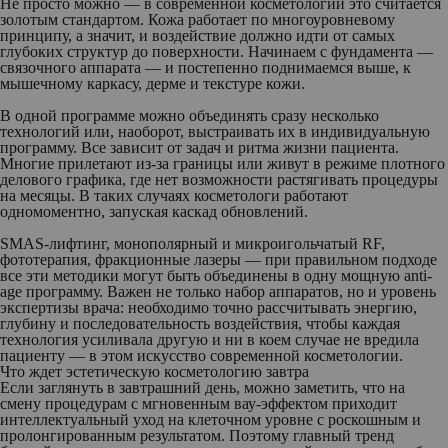
Не просто можно — в современной косметологии это считается
золотым стандартом. Кожа работает по многоуровневому
принципу, а значит, и воздействие должно идти от самых
глубоких структур до поверхности. Начинаем с фундамента —
связочного аппарата — и постепенно поднимаемся выше, к
мышечному каркасу, дерме и текстуре кожи.
В одной программе можно объединять сразу несколько
технологий или, наоборот, выстраивать их в индивидуальную
программу. Все зависит от задач и ритма жизни пациента.
Многие прилетают из-за границы или живут в режиме плотного
делового графика, где нет возможности растягивать процедуры
на месяцы. В таких случаях косметологи работают
одномоментно, запуская каскад обновлений.
SMAS-лифтинг, монополярный и микроигольчатый RF,
фототерапия, фракционные лазеры — при правильном подходе
все эти методики могут быть объединены в одну мощную anti-
age программу. Важен не только набор аппаратов, но и уровень
экспертизы врача: необходимо точно рассчитывать энергию,
глубину и последовательность воздействия, чтобы каждая
технология усиливала другую и ни в коем случае не вредила
пациенту — в этом искусство современной косметологии.
Что ждет эстетическую косметологию завтра
Если заглянуть в завтрашний день, можно заметить, что на
смену процедурам с мгновенным вау-эффектом приходит
интеллектуальный уход на клеточном уровне с роскошным и
пролонгированным результатом. Поэтому главный тренд