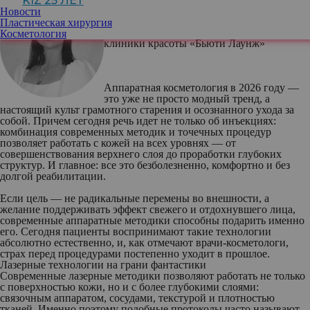
KIZ 25 ЛЕТ
Новости
Пластическая хирургия
Елена Старикова
, врач-косметолог
Косметология
клиники красоты «Бьюти Лаунж»
Аппаратная косметология в 2026 году —
это уже не просто модный тренд, а
настоящий культ грамотного старения и осознанного ухода за
собой. Причем сегодня речь идет не только об инъекциях:
комбинация современных методик и точечных процедур
позволяет работать с кожей на всех уровнях — от
совершенствования верхнего слоя до проработки глубоких
структур. И главное: все это безболезненно, комфортно и без
долгой реабилитации.
Если цель — не радикальные перемены во внешности, а
желание поддерживать эффект свежего и отдохнувшего лица,
современные аппаратные методики способны подарить именно
его. Сегодня пациенты воспринимают такие технологии
абсолютно естественно, и, как отмечают врачи-косметологи,
страх перед процедурами постепенно уходит в прошлое.
Лазерные технологии на грани фантастики
Современные лазерные методики позволяют работать не только
с поверхностью кожи, но и с более глубокими слоями:
связочным аппаратом, сосудами, текстурой и плотностью
тканей. Именно поэтому подобные протоколы часто называют