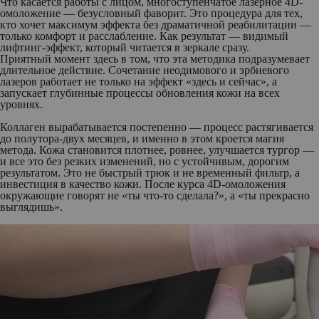
Что касается работы с лицом, многоступенчатое лазерное 4D-
омоложение — безусловный фаворит. Это процедура для тех,
кто хочет максимум эффекта без драматичной реабилитации —
только комфорт и расслабление. Как результат — видимый
лифтинг-эффект, который читается в зеркале сразу.
Приятный момент здесь в том, что эта методика подразумевает
длительное действие. Сочетание неодимового и эрбиевого
лазеров работает не только на эффект «здесь и сейчас», а
запускает глубинные процессы обновления кожи на всех
уровнях.
Коллаген вырабатывается постепенно — процесс растягивается
до полутора-двух месяцев, и именно в этом кроется магия
метода. Кожа становится плотнее, ровнее, улучшается тургор —
и все это без резких изменений, но с устойчивым, дорогим
результатом. Это не быстрый трюк и не временный фильтр, а
инвестиция в качество кожи. После курса 4D-омоложения
окружающие говорят не «ты что-то сделала?», а «ты прекрасно
выглядишь».