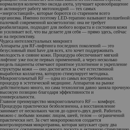
нормализуя количество оксида азота, улучшает кровообращение
и активирует работу митохондрий — тех самых
«энергостанций», которые борются со старением всего
организма. Именно поэтому LED-терапию называют волшебной
палочкой современной косметологии: она не требует
реабилитации, подходит для любого возраста и состояния кожи
и усиливает всё, что вы делаете для себя — прямо здесь, сейчас
и на перспективу.
Чудеса интеллектуальных микроигл
Аппараты для RF-лифтинга последних поколений — это
безусловный must have для всех, кто хочет поддерживать
молодость и сияние кожи. Процедура обеспечивает мягкий
лифтинг уже после первых применений, а через несколько
недель пациенты отмечают приятное уплотнение и укрепление
структуры кожи — оно достигается за счет естественной
выработки коллагена, которую стимулирует методика.
Микроигольчатый RF — одна из самых востребованных
процедур в эстетической медицине. Аппаратов на рынке
действительно много, но сама технология давно заняла прочную
высокую позицию благодаря эффективности и
универсальности.
Главное преимущество микроигольчатого RF — комфорт.
Процедура практически безболезненна, а восстановление
занимает от нескольких часов до одного-двух дней. Работать
можно с любыми зонами: лицом, шеей, телом — ограничений
практически нет. За счет микропроколов создается
контролируемая микротравма, которая запускает сразу два
процесса: сокращение кожного лоскута и активную стимуляцию