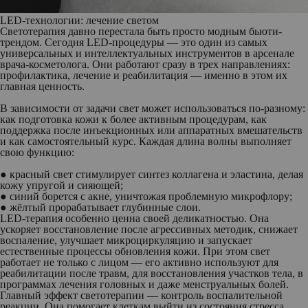
LED-технологии: лечение светом
Светотерапия давно перестала быть просто модным бьюти-
трендом. Сегодня LED-процедуры — это один из самых
универсальных и интеллектуальных инструментов в арсенале
врача-косметолога. Они работают сразу в трех направлениях:
профилактика, лечение и реабилитация — именно в этом их
главная ценность.
В зависимости от задачи свет может использоваться по-разному:
как подготовка кожи к более активным процедурам, как
поддержка после инъекционных или аппаратных вмешательств
и как самостоятельный курс. Каждая длина волны выполняет
свою функцию:
● красный свет стимулирует синтез коллагена и эластина, делая
кожу упругой и сияющей;
● синий борется с акне, уничтожая проблемную микрофлору;
● жёлтый прорабатывает глубинные слои.
LED-терапия особенно ценна своей деликатностью. Она
ускоряет восстановление после агрессивных методик, снижает
воспаление, улучшает микроциркуляцию и запускает
естественные процессы обновления кожи. При этом свет
работает не только с лицом — его активно используют для
реабилитации после травм, для восстановления участков тела, в
программах лечения головных и даже менструальных болей.
Главный эффект светотерапии — контроль воспалительной
реакции. Она помогает клеткам выйти из состояния стресса,