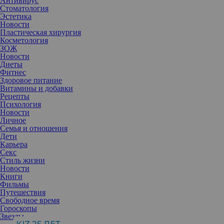
Антивирус
Стоматология
Эстетика
Новости
Пластическая хирургия
Косметология
ЗОЖ
Новости
Диеты
Фитнес
Здоровое питание
Витамины и добавки
Рецепты
Психология
Новости
Личное
Семья и отношения
Дети
Карьера
Секс
Стиль жизни
Новости
Книги
Современная эстетическая медицина сегодня — это синергия
Фильмы
интеллекта, технологий и уважения к индивидуальности.
Путешествия
Грамотно сочетая комплекс аппаратных методик, можно
Свободное время
сформировать тот самый эффект «дорогого лица» — свежего,
Гороскопы
подтянутого, но абсолютно живого.
Звезды