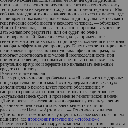
Обычно каждая методика имеет четкий алгоритм действий —
протокол. Не нарушат ли изменения согласно генетическому
тестированию выверенного хода той или иной терапии? «Мы
собрали уже достаточное количество практических кейсов, где
наши врачи показывают, насколько индивидуальными бывают
генетические особенности у каждого человека, — объясняет
Ирина Терещенко, — когда стандартные протоколы могут не
дать желаемого результата, или он будет, но очень
кратковременный. Бывали случаи, когда применение
генетического теста выявляло причину осложнения и помогало
подобрать эффективную процедуру. Генетическое тестирование
не исключает профессиональную квалификацию врача, но
помогает действовать вне условий неопределенности при
принятии решения, что помогает не только поддерживать
репутацию врачу, но и эффективно вкладывать денежные
средства пациенту».
Генетика и диетология
Не секрет, что многие проблемы с кожей говорят о нездоровье
пищеварительной системы. Поэтому дерматологи зачастую
дополнительно рекомендуют пройти обследование у
гастроэнтеролога или проконсультироваться с диетологом.
Актуальным здесь будет и проведение генетической панели
«Диетология». «Состояние кожи отражает уровень усвоения
организмом человека питательных веществ из пищи, —
рассказывает Наталья Артемьева. — Генетическая панель
«Диетология» помогает врачу оценить слабые места организма
пациента, где
происходит нарушение метаболизма
.
Генетический тест анализирует комплекс генов, отвечающих за