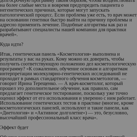
долгосрочную программу таким образом, чтобы воздействовать
на более слабые места и вовремя предупредить пациента о
негенетических причинах, которые могут запускать
патологический процесс. Если проблема уже есть, то врач может
на основании генетики быстро выйти на причину проблемы и
адресно применить лечение. Подобные алгоритмы как раз и
разрабатывают специалисты нашей компании для практики
врачей».
Куда идти?
Итак, генетическая панель «Косметология» выполнена и
результаты у вас на руках. Кому можно их доверить, чтобы
получить соответствующую положению дел косметологическую
программу? «К сожалению, обучение основам и алгоритмам
интерпретации молекулярно-генетических исследований не
проходит в рамках стандартного обучения косметологов, —
говорит Ирина Терещенко. — А врач-косметолог, который
прошел это дополнительное обучение, как правило, сам
предлагает генетическое тестирование, поскольку уже точно
оценил эффект от его использования и уверенно с ним работает.
Использование генетических тестов в практике (многие, кроме
косметологических панелей, используют и такие панели, как
«Диетология» и «Активное долголетие») — это, безусловно,
высочайший профессиональный класс врача».
Эффект будет