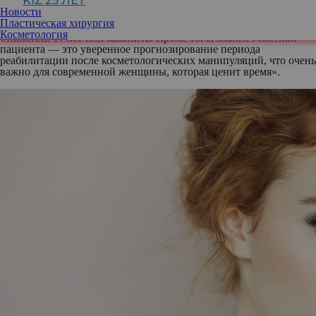
KIZ 25 ЛЕТ
косметологическую процедуру или комплекс процедур, может
Новости
уверенно давать рекомендации, назначать дополнительную
Пластическая хирургия
подготовку к процедуре или в некоторых случаях даже
Косметология
отказаться от нее или заменить. Кроме того, знание генетики
пациента — это уверенное прогнозирование периода
реабилитации после косметологических манипуляций, что очень
важно для современной женщины, которая ценит время».