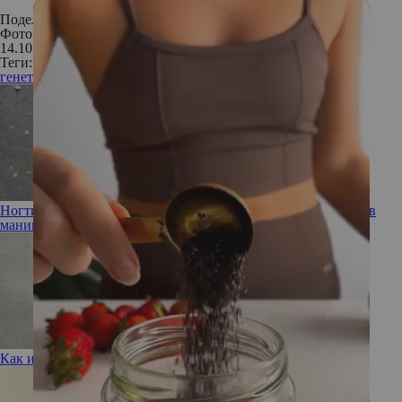
Поделиться:
Фото: Istockphoto
14.10.2019
Теги:
генетика
ДНК
Ногти-кардиган: что представляет из себя очередной тренд в
маникюре?
Как избавиться от хронического невезения