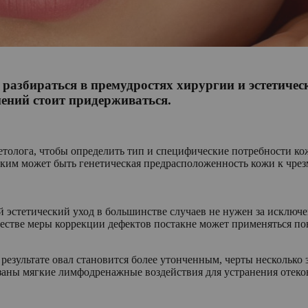
мя разбираться в премудростях хирургии и эстетич
нений стоит придерживаться.
метолога, чтобы определить тип и специфические потребности к
ким может быть генетическая предрасположенность кожи к чрезм
 эстетический уход в большинстве случаев не нужен за исключе
честве меры коррекции дефектов постакне может применяться п
зультате овал становится более утонченным, черты несколько з
заны мягкие лимфодренажные воздействия для устранения отеко