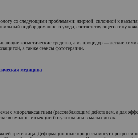
тологу со следующими проблемами: жирной, склонной к высыпа
равильный подбор домашнего ухода, соответствующего типу ко
ивающие косметические средства, а из процедур — легкие хим
озащитой, а также сеансы фототерапии.
тическая медицина
мы с миорелаксантным (расслабляющим) действием, а для эффе
ике возможны инъекции ботулотоксина в малых дозах.
ижней трети лица. Деформационные процессы могут прогрессиров