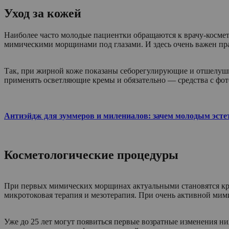
Уход за кожей
Наиболее часто молодые пациентки обращаются к врачу-косме
мимическими морщинами под глазами. И здесь очень важен п
Так, при жирной коже показаны себорегулирующие и отшелуш
применять осветляющие кремы и обязательно — средства с фот
Антиэйдж для зуммеров и милениалов: зачем молодым эсте
Косметологические процедуры
При первых мимических морщинах актуальными становятся кре
микротоковая терапия и мезотерапия. При очень активной мим
Уже до 25 лет могут появиться первые возратные изменения н