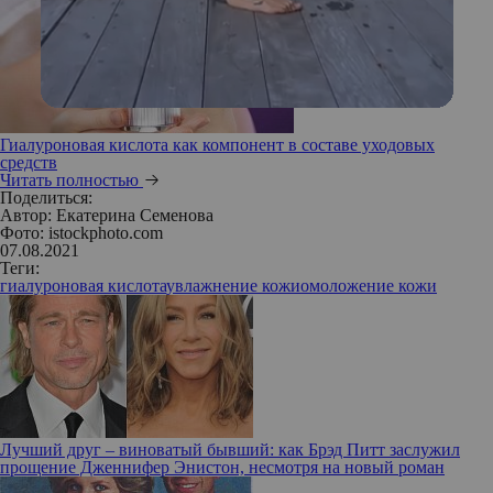
Гиалуроновая кислота как компонент в составе уходовых
средств
Читать полностью
Поделиться:
Автор:
Екатерина Семенова
Фото: istockphoto.com
07.08.2021
Теги:
гиалуроновая кислота
увлажнение кожи
омоложение кожи
Лучший друг – виноватый бывший: как Брэд Питт заслужил
прощение Дженнифер Энистон, несмотря на новый роман