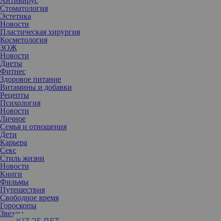
Антивирус
Стоматология
Эстетика
Новости
Пластическая хирургия
Косметология
ЗОЖ
Новости
Диеты
Фитнес
Здоровое питание
Витамины и добавки
Рецепты
Психология
Новости
Личное
Семья и отношения
Дети
Карьера
Секс
Стиль жизни
Новости
Книги
Фильмы
Путешествия
Свободное время
Гороскопы
История ее применения насчитывает несколько десятков лет,
Звезды
однако она по-прежнему остается главным увлажняющим