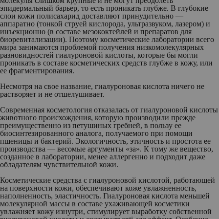
молекулы слишком крупные и не могут преодолеть
эпидермальный барьер, то есть проникать глубже. В глубокие
слои кожи полисахарид доставляют принудительно —
аппаратно (тонкой струей кислорода, ультразвуком, лазером) и
инъекционно (в составе мезококтейлей и препаратов для
биоревитализации). Поэтому косметические лаборатории всего
мира занимаются проблемой получения низкомолекулярных
разновидностей гиалуроновой кислоты, которые бы могли
проникать в составе косметических средств глубже в кожу, или
ее фрагментирования.
Несмотря на свое название, гиалуроновая кислота ничего не
растворяет и не отшелушивает.
Современная косметология отказалась от гиалуроновой кислоты
животного происхождения, которую производили прежде
преимущественно из петушиных гребней, в пользу ее
биосинтезированного аналога, получаемого при помощи
пшеницы и бактерий. Экологичность, этичность и простота ее
производства — весомые аргументы «за». К тому же вещество,
созданное в лаборатории, менее аллергенно и подходит даже
обладателям чувствительной кожи.
Косметические средства с гиалуроновой кислотой, работающей
на поверхности кожи, обеспечивают коже увлажненность,
наполненность, эластичность. Гиалуроновая кислота меньшей
молекулярной массы в составе ухаживающей косметики
увлажняет кожу изнутри, стимулирует выработку собственной