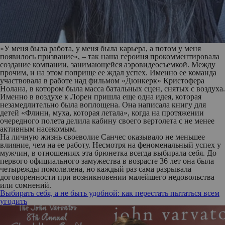
«У меня была работа, у меня была карьера, а потом у меня
появилось призвание», – так наша героиня прокомментировала
создание компании, занимающейся аэровидеосъемкой. Между
прочим, и на этом поприще ее ждал успех. Именно ее команда
участвовала в работе над фильмом «Дюнкерк» Кристофера
Нолана, в котором была масса батальных сцен, снятых с воздуха.
Именно в воздухе к Лорен пришла еще одна идея, которая
незамедлительно была воплощена. Она написала книгу для
детей «Флинн, муха, которая летала», когда на протяжении
очередного полета делила кабину своего вертолета с не менее
активным насекомым.
На личную жизнь своеволие Санчес оказывало не меньшее
влияние, чем на ее работу. Несмотря на феноменальный успех у
мужчин, в отношениях эта брюнетка всегда выбирала себя. До
первого официального замужества в возрасте 36 лет она была
четырежды помолвлена, но каждый раз сама разрывала
договоренности при возникновении малейшего недовольства
или сомнений.
Выбирать себя, а не быть удобной: как перестать пытаться всем
угодить