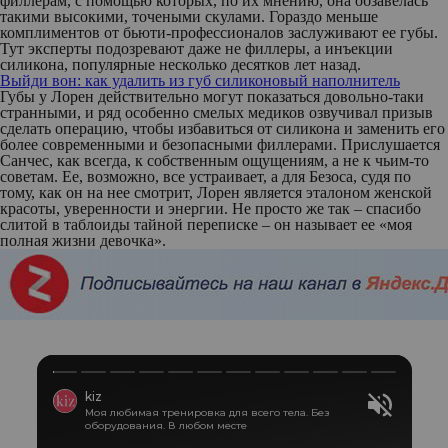
филлерам, с помощью которых, по их мнению, она обзавелась
такими высокими, точеными скулами. Гораздо меньше
комплиментов от бьюти-профессионалов заслуживают ее губы.
Тут эксперты подозревают даже не филлеры, а инъекции
силикона, популярные несколько десятков лет назад.
Выйди вон: как удалить из губ силиконовый наполнитель
Губы у Лорен действительно могут показаться довольно-таки
странными, и ряд особенно смелых медиков озвучивал призыв
сделать операцию, чтобы избавиться от силикона и заменить его
более современными и безопасными филлерами. Прислушается
Санчес, как всегда, к собственным ощущениям, а не к чьим-то
советам. Ее, возможно, все устраивает, а для Безоса, судя по
тому, как он на нее смотрит, Лорен является эталоном женской
красоты, уверенности и энергии. Не просто же так – спасибо
слитой в таблоиды тайной переписке – он называет ее «моя
полная жизни девочка».