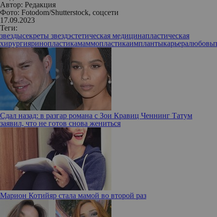
Автор:
Редакция
Фото: Fotodom/Shutterstock, соцсети
17.09.2023
Теги:
звезды
секреты звезд
эстетическая медицина
пластическая
хирургия
ринопластика
маммопластика
импланты
карьера
любовь
п
Сдал назад: в разгар романа с Зои Кравиц Ченнинг Татум
заявил, что не готов снова жениться
Марион Котийяр стала мамой во второй раз