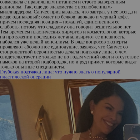
совмещала с правильным питанием и строго выверенным
рационом. Так, еще до знакомства с возлюбленным-
миллиардером, Санчес признавалась, что завтрак у нее всегда и
везде одинаковый: омлет из белков, авокадо и черный кофе,
причем последняя позиция – пожалуй, единственная ее
слабость, потому что сладкому она говорит решительное нет.
Тем временем пластических хирургов и косметологов, которые
на протяжении последних лет анализируют ее внешность,
набрался уже целый консилиум. В ряде вопросов эксперты
проявляют абсолютное единодушие, заявляя, что Санчес со
стопроцентной вероятностью делала подтяжку лица, о чем
свидетельствует не только не по годам четкий овал и отсутствие
намеков на второй подбородок, но и ряд примет, которые видят
только опытные специалисты.
Глубокая подтяжка лица: что нужно знать о популярной
пластической операции