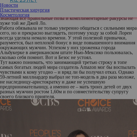
KIZ 25 ЛЕТ
острые репортажи с ковровых дорожек, освещая, в частности,
Новости
крупнейшие церемонии вроде того же «Оскара».
Пластическая хирургия
Так незаметно и сама стала нести себя как истинная звезда,
Косметология
знающая все правильные позы и комплиментарные ракурсы не
хуже той же Джей Ло.
Работа обязывала не только уверенно общаться с сильными мира
сего, но и прекрасно выглядеть, поэтому уходу за собой Лорен
всегда уделяла немало времени. У этой полезной привычки,
разумеется, был неплохой бонус в виде повышенного внимания
окружающих мужчин. Успехом у них уроженка города
Альбукерке в американском штате Нью-Мексико пользовалась,
сколько себя помнит. Вот и Безос не устоял.
Тут важно понимать, что занимающий третью строку в топе
самых богатых людей мира создатель Amazon мог бы воспылать
чувствами к кому угодно – и вряд ли бы получил отказ. Однако
59-летний миллиардер выбрал не топ-модель в два раза моложе,
не наследницу-аристократку и даже не успешную
предпринимательницу, а именно ее – мать троих детей от двух
разных мужчин ростом 1,60м и по совместительству супругу
своего близкого приятеля.