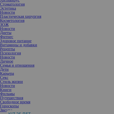
Антивирус
Стоматология
Эстетика
Новости
Пластическая хирургия
Косметология
ЗОЖ
Новости
Диеты
Фитнес
Здоровое питание
Витамины и добавки
Рецепты
Психология
Новости
Личное
Семья и отношения
Дети
Карьера
Секс
Она помолвлена с замыкающим тройку самых богатых людей
Стиль жизни
мира Джеффом Безосом и обрести свое счастье смогла, не
Новости
обладая модельной внешностью. Зачем это умной и уверенной в
Книги
себе женщине?
Фильмы
В свои 53 она обожает позировать и перед камерой никогда не
Путешествия
робеет. Это у нее профессиональное: прежде чем наслаждаться
Свободное время
жизнью в компании с возлюбленным-миллиардером, Лорен
Гороскопы
Санчес сделала блестящую карьеру телеведущей. На
Звезды
протяжении многих лет она вела развлекательные программы и