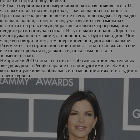
новости спорта и шоу-бизнеса.
«Я была первой латиноамериканкой, которая появлялась в 11-
часовых новостных выпусках», – заявляла она с гордостью.
При этом в ее карьере не все и не всегда шло гладко. Переходя с
канала на канал, с шоу на шоу, участвуя во всевозможных
кастингах на роль ведущей развлекательных программ, она
неоднократно получала отказ. И тут важный нюанс: Лорен это
не погружало в отчаяние, а, наоборот, как будто заводило. Чем
чаще ей говорили нет, тем энергичнее она двигалась дальше.
Разумеется, это приносило свои плоды – она отвоевывала себе
все новые проекты и должности, пока сама не стала
знаменитостью.
Не зря же в 2010 попала в список «50 самых привлекательных
звезд» журнала People наравне с голливудскими селебами, с
которыми уже вовсю общалась и на мероприятиях, и в студии на
телеинтервью.