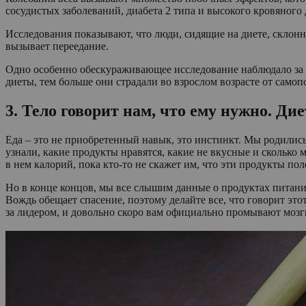
сосудистых заболеваний, диабета 2 типа и высокого кровяного
Исследования показывают, что люди, сидящие на диете, склонн
вызывает переедание.
Одно особенно обескураживающее исследование наблюдало за 
диеты, тем больше они страдали во взрослом возрасте от само
3. Тело говорит нам, что ему нужно. Ди
Еда – это не приобретенный навык, это инстинкт. Мы родились
узнали, какие продукты нравятся, какие не вкусные и сколько 
в нем калорий, пока кто-то не скажет им, что эти продукты по
Но в конце концов, мы все слышим данные о продуктах питания
Вождь обещает спасение, поэтому делайте все, что говорит это
за лидером, и довольно скоро вам официально промывают мозг