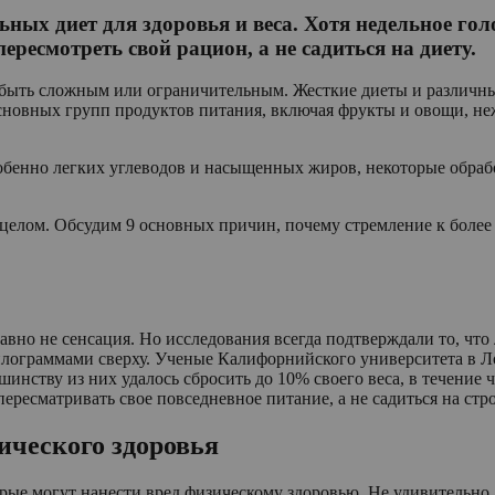
ных диет для здоровья и веса. Хотя недельное гол
ересмотреть свой рацион, а не садиться на диету.
быть сложным или ограничительным. Жесткие диеты и различные
основных групп продуктов питания, включая фрукты и овощи, не
обенно легких углеводов и насыщенных жиров, некоторые обраб
 целом. Обсудим 9 основных причин, почему стремление к более
 давно не сенсация. Но исследования всегда подтверждали то, чт
 килограммами сверху. Ученые Калифорнийского университета в 
ьшинству из них удалось сбросить до 10% своего веса, в течени
ресматривать свое повседневное питание, а не садиться на стро
зического здоровья
рые могут нанести вред физическому здоровью. Не удивительно