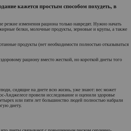
одание кажется простым способом похудеть, в
 резкие изменения рациона только навредят. Нужно начать
жирные белки, молочные продукты, зерновые и крупы, а также
отанные продукты (нет необходимости полностью отказываться
 здоровому рациону вместо жесткой, но короткой диеты того
о люди, сидящие на диете всю жизнь, уже знают: вес может
Лос-Анджелесе провели исследование и оценили здоровье
е четырех или пяти лет большинство людей полностью набрали
гую диету.
, что диеты связывают с повышенным риском сердечно-