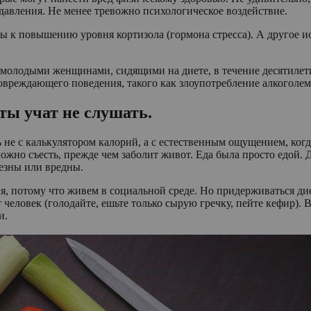
 давления. Не менее тревожно психологическое воздействие.
ы к повышению уровня кортизола (гормона стресса). А другое и
молодыми женщинами, сидящими на диете, в течение десятилети
повреждающего поведения, такого как злоупотребление алкоголем
еты учат не слушать.
 не с калькулятором калорий, а с естественным ощущением, когд
можно съесть, прежде чем заболит живот. Еда была просто едой. 
лезны или вредны.
, потому что живем в социальной среде. Но придерживаться дие
т человек (голодайте, ешьте только сырую гречку, пейте кефир).
и.