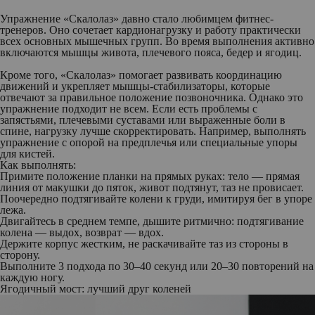
Упражнение «Скалолаз» давно стало любимцем фитнес-
тренеров. Оно сочетает кардионагрузку и работу практически
всех основных мышечных групп. Во время выполнения активно
включаются мышцы живота, плечевого пояса, бедер и ягодиц.
Кроме того, «Скалолаз» помогает развивать координацию
движений и укрепляет мышцы-стабилизаторы, которые
отвечают за правильное положение позвоночника. Однако это
упражнение подходит не всем. Если есть проблемы с
запястьями, плечевыми суставами или выраженные боли в
спине, нагрузку лучше скорректировать. Например, выполнять
упражнение с опорой на предплечья или специальные упоры
для кистей.
Как выполнять:
Примите положение планки на прямых руках: тело — прямая
линия от макушки до пяток, живот подтянут, таз не провисает.
Поочередно подтягивайте колени к груди, имитируя бег в упоре
лежа.
Двигайтесь в среднем темпе, дышите ритмично: подтягивание
колена — выдох, возврат — вдох.
Держите корпус жестким, не раскачивайте таз из стороны в
сторону.
Выполните 3 подхода по 30–40 секунд или 20–30 повторений на
каждую ногу.
Ягодичный мост: лучший друг коленей