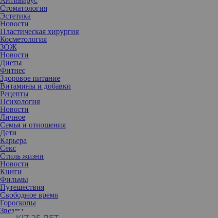
Антивирус
Стоматология
Эстетика
Новости
Пластическая хирургия
Косметология
ЗОЖ
Новости
Диеты
Фитнес
Здоровое питание
Витамины и добавки
Рецепты
Психология
Новости
Личное
Семья и отношения
Дети
Карьера
Секс
Стиль жизни
Новости
Книги
Фильмы
Боль в спине, хруст в коленях и ощущение скованности после
Путешествия
рабочего дня знакомы многим. Особенно если большую часть
Свободное время
времени приходится проводить за компьютером или, наоборот,
Гороскопы
на ногах. Делимся простыми упражнениями, не требующими
Звезды
специального оборудования.