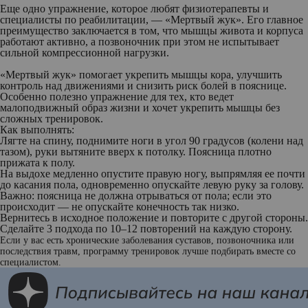
Еще одно упражнение, которое любят физиотерапевты и
специалисты по реабилитации, — «Мертвый жук». Его главное
преимущество заключается в том, что мышцы живота и корпуса
работают активно, а позвоночник при этом не испытывает
сильной компрессионной нагрузки.
«Мертвый жук» помогает укрепить мышцы кора, улучшить
контроль над движениями и снизить риск болей в пояснице.
Особенно полезно упражнение для тех, кто ведет
малоподвижный образ жизни и хочет укрепить мышцы без
сложных тренировок.
Как выполнять:
Лягте на спину, поднимите ноги в угол 90 градусов (колени над
тазом), руки вытяните вверх к потолку. Поясница плотно
прижата к полу.
На выдохе медленно опустите правую ногу, выпрямляя ее почти
до касания пола, одновременно опускайте левую руку за голову.
Важно: поясница не должна отрываться от пола; если это
происходит — не опускайте конечность так низко.
Вернитесь в исходное положение и повторите с другой стороны.
Сделайте 3 подхода по 10–12 повторений на каждую сторону.
Если у вас есть хронические заболевания суставов, позвоночника или
последствия травм, программу тренировок лучше подбирать вместе со
специалистом.