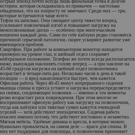
острый эпизод почти всегда лишь финальная точка в долгой
истории, которая складывалась из привычек — настолько
обыденных, что их попросту не замечают. Среди них — три,
которые встречаются чаще всего:
Туфли на шпильке
. Они смещают центр тяжести вперед,
усиливают поясничный изгиб и повышают нагрузку на
межпозвонковые диски — особенно при многочасовом
ношении каждый день. Сами по себе каблуки редко становятся
причиной серьезной патологии, скорее ускоряют развитие уже
имеющихся проблем.
Смартфон
. При работе за компьютером монитор находится
примерно на уровне глаз, и шейный отдел сохраняет
нейтральное положение. Телефон же почти всегда располагается
ниже, вынуждая наклонять голову вперед — а при наклоне на
45-60 градусов нагрузка на шейный отдел позвоночника
возрастает в четыре-пять раз. Несколько часов в день в такой
позиции — и вред накапливается быстрее, чем кажется.
Офисная работа.
Через 40-45 минут непрерывного сидения
мышцы спины и пресса устают и нагрузка перераспределяется
на связки, соединяющие позвонки — именно в эти моменты
резко возрастает риск повреждения. При этом многие не
воспринимают офисную работу как нагрузку на позвоночник,
тогда как каблуки или тяжелые сумки кажутся очевидной
угрозой — хотя действуют эпизодически. Сидячая работа
опаснее именно потому, что действует постоянно и незаметно.
Мягкая мебель
. Удобные диваны и кресла, в которые можно
буквально провалиться, на самом деле — враги для спины. В
них нет поддержки для поясницы, и позвоночник принимает