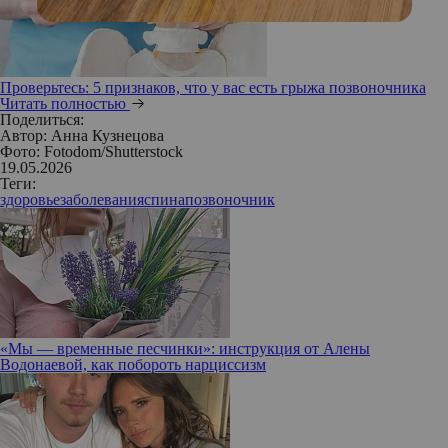
Проверьтесь: 5 признаков, что у вас есть грыжа позвоночника
Читать полностью
Поделиться:
Автор:
Анна Кузнецова
Фото: Fotodom/Shutterstock
19.05.2026
Теги:
здоровье
заболевания
спина
позвоночник
«Мы — временные песчинки»: инструкция от Алены
Водонаевой, как побороть нарциссизм