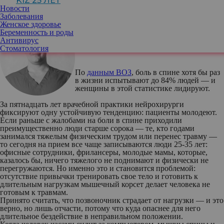
KIZ 25 ЛЕТ
интернета работают против и какие привычки помогут
Новости
поддерживать здоровье позвоночника.
Заболевания
Женское здоровье
Беременность и роды
Антивирус
Стоматология
Василий Королишин
. нейрохирург
По
данным ВОЗ
, боль в спине хотя бы раз
в жизни испытывают до 84% людей — и
женщины в этой статистике лидируют.
За пятнадцать лет врачебной практики нейрохирурги
фиксируют одну устойчивую тенденцию: пациенты молодеют.
Если раньше с жалобами на боли в спине приходили
преимущественно люди старше сорока — те, кто годами
занимался тяжелым физическим трудом или перенес травму —
то сегодня на прием все чаще записываются люди 25-35 лет:
офисные сотрудники, фрилансеры, молодые мамы, которые,
казалось бы, ничего тяжелого не поднимают и физически не
перегружаются. Но именно это и становится проблемой:
отсутствие привычки тренировать свое тело и готовить к
длительным нагрузкам мышечный корсет делает человека не
готовым к травмам.
Принято считать, что позвоночник страдает от нагрузки — и это
верно, но лишь отчасти, потому что куда опаснее для него
длительное бездействие в неправильном положении.