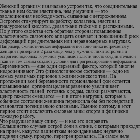
Женский организм изначально устроен так, что соединительная
ткань в нем более эластична, чем у мужчин — это
эволюционная необходимость, связанная с деторождением.
Эстроген стимулирует выработку коллагена, эластина и
гиалуроновой кислоты, делая ткани гибкими и растяжимыми.
Но у этого свойства есть обратная сторона: повышенная
эластичность связочного аппарата означает и повышенный риск
деформаций при длительных или неравномерных нагрузках.
Например, сколиотическая деформация позвоночника встречается у
женщин примерно в 2 раза чаще, чем у мужчин: пики эстрогена и
эстрогеноподобных гормонов усиливают эластичность соединительной
ткани и тем самым создают условия для прогрессирования деформации.
Беременность — еще один серьезный фактор, который многие
недооценивают. Это физиологическое состояние — одно из
самых уязвимых периодов в жизни женского тела. На
протяжении всей беременности гормональный фон остается
повышенным: организм целенаправленно увеличивает
эластичность тканей, готовясь к родам, связки размягчаются,
центр тяжести смещается — и в итоге нагрузки, которые в
обычном состоянии женщина переносила бы без последствий,
становятся потенциально опасными. Именно поэтому в этот
период стоит исключить силовые виды спорта и физически
тяжелую работу.
Что разрушает вашу спину — и как это исправить
Большинство случаев острой боли в спине, с которыми приходят
на прием, кажутся пациенткам неожиданными: неудачно
подняли сумку, продуло, перетренировались. На самом деле