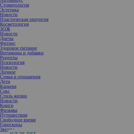
Антивирус
Стоматология
Эстетика
Новости
Пластическая хирургия
Косметология
ЗОЖ
Новости
Диеты
Фитнес
Здоровое питание
Витамины и добавки
Рецепты
Психология
Новости
Личное
Семья и отношения
Дети
Карьера
Секс
Стиль жизни
Новости
Книги
Фильмы
Путешествия
Беременность, гормональные изменения, привычка носить
Свободное время
сумку на одном плече — все это складывается в ежедневную
Гороскопы
нагрузку, с которой не справляется позвоночник. Нейрохирург
Звезды
расскажет, почему большинство популярных советов из