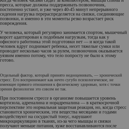
Когда человек часами сидит за компьютером, мышцы спины и
пресса, которые должны поддерживать позвоночник,
постепенно устают, и уже через 40-45 минут непрерывного
сидения нагрузка перераспределяется на связки, соединяющие
позвонки, и именно в эти моменты резко возрастает риск
повреждения.
У человека, который регулярно занимается спортом, мышечный
корсет адаптирован к подобным нагрузкам, тогда как у
офисного работника этой подготовки нет — и когда такой
человек вдруг поднимает ребенка, несет тяжелые сумки или
проводит несколько часов за рулем, позвоночник оказывается
уязвим именно потому, что тело попросту не было к этому
готово.
Отдельный фактор, который принято недооценивать, — хронический
стресс. Его воспринимают как нечто сугубо психологическое, не
имеющее прямого отношения к физическому здоровью, хотя с точки
зрения физиологии это совсем не так.
При постоянном стрессе в организме повышается уровень
кортизола, адреналина и норадреналина — в краткосрочной
перспективе это нормальная защитная реакция, но, когда стресс
становится хроническим, эти вещества месяцами и годами
воздействуют на сосудистый тонус, нарушают
микроциркуляцию в тканях, из-за чего мышцы и связки
получают меньше питания, хуже восстанавливаются после