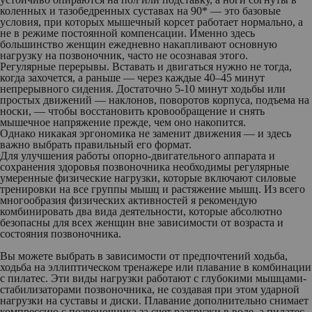
коленных и тазобедренных суставах на 90* — это базовые
условия, при которых мышечный корсет работает нормально, а
не в режиме постоянной компенсации. Именно здесь
большинство женщин ежедневно накапливают основную
нагрузку на позвоночник, часто не осознавая этого.
Регулярные перерывы.
Вставать и двигаться нужно не тогда,
когда захочется, а раньше — через каждые 40–45 минут
непрерывного сидения. Достаточно 5-10 минут ходьбы или
простых движений — наклонов, поворотов корпуса, подъема на
носки, — чтобы восстановить кровообращение и снять
мышечное напряжение прежде, чем оно накопится.
Однако никакая эргономика не заменит движения — и здесь
важно выбрать правильный его формат.
Для улучшения работы опорно-двигательного аппарата и
сохранения здоровья позвоночника необходимы регулярные
умеренные физические нагрузки, которые включают силовые
тренировки на все группы мышц и растяжение мышц. Из всего
многообразия физических активностей я рекомендую
комбинировать два вида деятельности, которые абсолютно
безопасны для всех женщин вне зависимости от возраста и
состояния позвоночника.
Вы можете выбрать в зависимости от предпочтений ходьба,
ходьба на эллиптическом тренажере или плавание в комбинации
с пилатес. Эти виды нагрузки работают с глубокими мышцами-
стабилизаторами позвоночника, не создавая при этом ударной
нагрузки на суставы и диски. Плавание дополнительно снимает
компрессию с позвоночника за счет разгрузки в воде, а пилатес