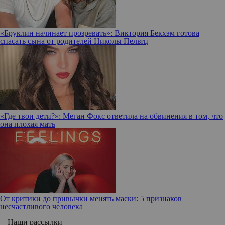
«Бруклин начинает прозревать»: Виктория Бекхэм готова
спасать сына от родителей Николы Пельтц
«Где твои дети?»: Меган Фокс ответила на обвинения в том, что
она плохая мать
От критики до привычки менять маски: 5 признаков
несчастливого человека
Наши рассылки