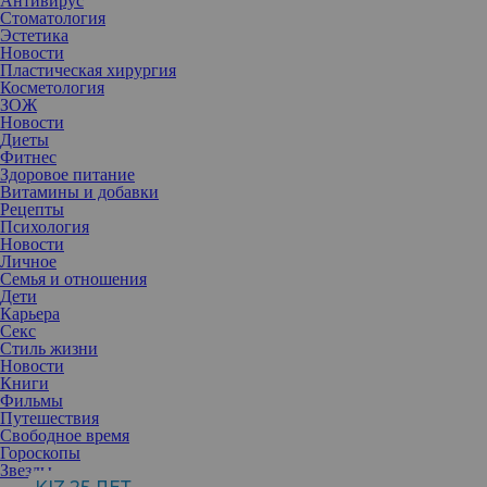
Антивирус
Стоматология
Эстетика
Новости
Пластическая хирургия
Косметология
ЗОЖ
Новости
Диеты
Фитнес
Здоровое питание
Витамины и добавки
Рецепты
Психология
Новости
Личное
Семья и отношения
Дети
Карьера
Секс
Стиль жизни
Новости
Книги
Фильмы
Путешествия
Свободное время
Гороскопы
Многие из нас не представляют утро без чашечки ароматного
Звезды
кофе. Однако за удовольствием стоит не только оформление, но