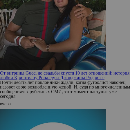
От витрины Gucci до свадьбы спустя 10 лет отношений: история
любви Криштиану Роналду и Джорджины Родригес
Почти десять лет поклонники ждали, когда футболист наконец
назовет свою возлюбленную женой. И, судя по многочисленным
сообщениям зарубежных СМИ, этот момент наступит уже
сегодня.
вчера