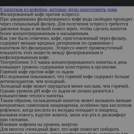
9 напитков из кофейни, которые легко приготовить дома
Фильтрованный кофе против эспрессо
При заваривании фильтрованного кофе вода свободно проходит
через специальный фильтр. Для получения эспрессо требуется
давление воды и мелкий помол зерен, чтобы сделать напиток
более концентрированным и насыщенным.
Как уже было отмечено, кофе, приготовленный через фильтр,
содержит меньше вредных дитерпенов по сравнению с
напитком без фильтрации. Эспрессо имеет промежуточный
показатель этих веществ между фильтрованным и
нефильтрованным кофе.
Употребление 3-5 чашек концентрированного напитка в день
повышает уровень содержания холестерина в организме.
Горячий кофе против кофе со льдом
Исследования показывают, что горячий кофе содержит больше
антиоксидантов, чем холодный.
Холодный кофе может ощущаться менее кислым, чем горячий.
Однако уровень pH кофе со льдом не сильно разнится с
показателями теплого напитка.
Таким образом, охлажденный напиток может вызывать меньше
неприятных симптомов пищеварения, особенно при кислотном
рефлюксе, когда кислота из желудка попадает в пищевод,
вызывая изжогу, вздутие живота, запах изо рта и дискомфорт
при глотании.
Влияние кофеина на уровень энергии
Для многих очевидный факт, что кофе помогает побороть
сонливость и усталость, когда необходимо быть активным для