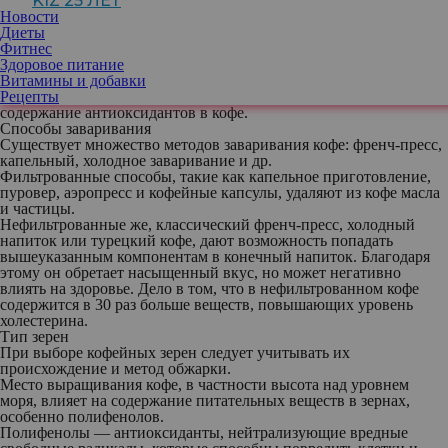
KIZ 25 ЛЕТ
и способ приготовления.
Новости
Кофеин помогает взбодриться и улучшает умственную
Диеты
активность. Также он содержит антиоксиданты, которые
Фитнес
помогают бороться со свободными радикалами.
Здоровое питание
Есть мнение, что 2-3 чашки кофе в день помогают уменьшить
Витамины и добавки
риск хронических заболеваний.
Рецепты
Различные методы заваривания могут влиять на вкус и
содержание антиоксидантов в кофе.
Способы заваривания
Существует множество методов заваривания кофе: френч-пресс,
капельный, холодное заваривание и др.
Фильтрованные
способы, такие как капельное приготовление,
пуровер, аэропресс и кофейные капсулы, удаляют из кофе масла
и частицы.
Нефильтрованные
же, классический френч-пресс, холодный
напиток или турецкий кофе, дают возможность попадать
вышеуказанным компонентам в конечный напиток. Благодаря
этому он обретает насыщенный вкус, но может негативно
влиять на здоровье. Дело в том, что в нефильтрованном кофе
содержится в 30 раз больше веществ, повышающих уровень
холестерина.
Тип зерен
При выборе кофейных зерен следует учитывать их
происхождение и метод обжарки.
Место выращивания кофе, в частности высота над уровнем
моря, влияет на содержание питательных веществ в зернах,
особенно полифенолов.
Полифенолы
— антиоксиданты, нейтрализующие вредные