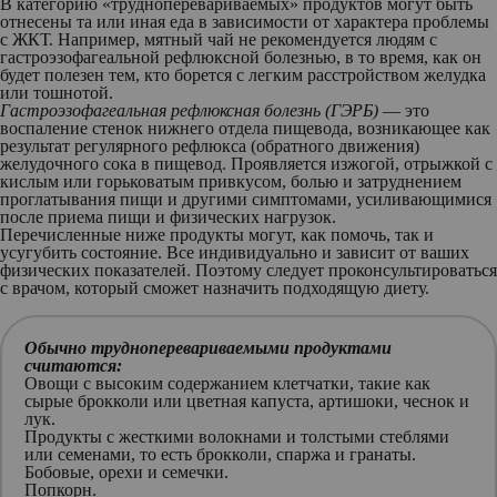
В категорию «трудноперевариваемых» продуктов могут быть
отнесены та или иная еда в зависимости от характера проблемы
с ЖКТ. Например, мятный чай не рекомендуется людям с
гастроэзофагеальной рефлюксной болезнью, в то время, как он
будет полезен тем, кто борется с легким расстройством желудка
или тошнотой.
Гастроэзофагеальная рефлюксная болезнь (ГЭРБ)
— это
воспаление стенок нижнего отдела пищевода, возникающее как
результат регулярного рефлюкса (обратного движения)
желудочного сока в пищевод. Проявляется изжогой, отрыжкой с
кислым или горьковатым привкусом, болью и затруднением
проглатывания пищи и другими симптомами, усиливающимися
после приема пищи и физических нагрузок.
Перечисленные ниже продукты могут, как помочь, так и
усугубить состояние. Все индивидуально и зависит от ваших
физических показателей. Поэтому следует проконсультироваться
с врачом, который сможет назначить подходящую диету.
Обычно трудноперевариваемыми продуктами
считаются:
Овощи с высоким содержанием клетчатки, такие как
сырые брокколи или цветная капуста, артишоки, чеснок и
лук.
Продукты с жесткими волокнами и толстыми стеблями
или семенами, то есть брокколи, спаржа и гранаты.
Бобовые, орехи и семечки.
Попкорн.