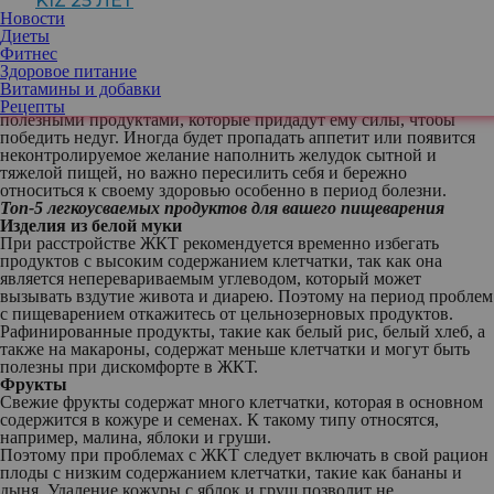
KIZ 25 ЛЕТ
пищеварением, например, диарее. Ведь процесс требует
Новости
энергии, включая механическую (жевание) и химическую
Диеты
(расщепление).
Фитнес
С любой болезнью справляться непросто, каждая отнимает
Здоровое питание
много физических и моральных сил. Пока ваш организм
Витамины и добавки
усиленно борется с проблемой, необходимо снабжать его
Рецепты
полезными продуктами, которые придадут ему силы, чтобы
победить недуг. Иногда будет пропадать аппетит или появится
неконтролируемое желание наполнить желудок сытной и
тяжелой пищей, но важно пересилить себя и бережно
относиться к своему здоровью особенно в период болезни.
Топ-5 легкоусваемых продуктов для вашего пищеварения
Изделия из белой муки
При расстройстве ЖКТ рекомендуется временно избегать
продуктов с высоким содержанием клетчатки, так как она
является неперевариваемым углеводом, который может
вызывать вздутие живота и диарею. Поэтому на период проблем
с пищеварением откажитесь от цельнозерновых продуктов.
Рафинированные продукты, такие как белый рис, белый хлеб, а
также на макароны, содержат меньше клетчатки и могут быть
полезны при дискомфорте в ЖКТ.
Фрукты
Свежие фрукты содержат много клетчатки, которая в основном
содержится в кожуре и семенах. К такому типу относятся,
например, малина, яблоки и груши.
Поэтому при проблемах с ЖКТ следует включать в свой рацион
плоды с низким содержанием клетчатки, такие как бананы и
дыня. Удаление кожуры с яблок и груш позволит не