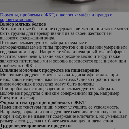
Гормоны, проблемы с ЖКТ, онкология: мифы и правда о
коровьем молоке
Выбор мягких белков
Хотя животные белки и не содержат клетчатки, они также могут
быть трудны для переваривания из-за своей жесткости и
высокого содержания жира.
Поэтому рекомендуется выбирать нежные и
легкоразжевываемые типы продуктов с низким или умеренным
содержанием жира. Например: яйца и нежирный мясной фарш.
Растительные белки, такие как ореховое масло и тофу, также
являются питательными и хорошо переносятся организмом при
проблемах с ЖКТ.
Влияние молочных продуктов на пищеварение
Молочные продукты могут вызывать дискомфорт даже при
небольшой непереносимости лактозы. Однако пробиотики в
кисломолочных продуктах могут быть полезны.
При проблемах с пищеварением рекомендуется выбирать
молочные продукты с низким содержанием жира, например
йогурт или кефир.
Форма и текстура при проблемах с ЖКТ
Изменение текстуры пищи может улучшить ее усвояемость.
Например, варка или последующее смешивание продуктов в
пюре и смузи не изменяет содержание клетчатки, но уменьшает
размер частиц, делая их более мягкими для пищеварения.
Трудноперевариваемые продукты