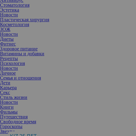
Антивирус
Стоматология
Эстетика
Новости
Пластическая хирургия
Косметология
ЗОЖ
Новости
Диеты
Фитнес
Здоровое питание
Витамины и добавки
Рецепты
Психология
Новости
Личное
Семья и отношения
Дети
Карьера
Секс
Если вы когда-нибудь сталкивались с пищевым отравлением, то
Стиль жизни
понимаете, как правильный выбор продуктов помогает
Новости
облегчить неприятные симптомы несварения.
Книги
Легкие для переваривания продукты содержат мало пищевых
Фильмы
волокон и жиров и имеют мягкий вкус, что снижает
Путешествия
кислотность и остроту. Также мягкая пища лучше усваивается,
Свободное время
чем твердая и жесткая.
Гороскопы
Более того легкоусваиваемые продукты облегчают работу
Звезды
желудочно-кишечного тракта, особенно при проблемах с