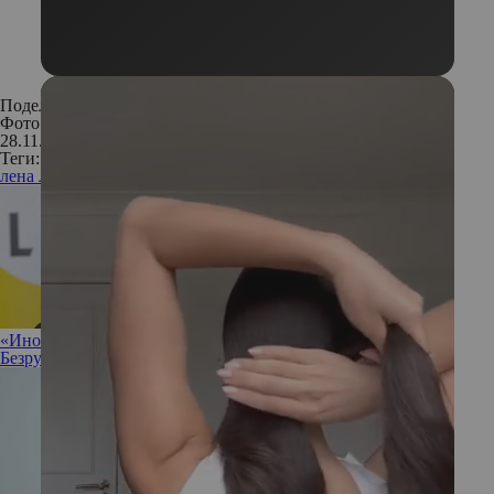
Поделиться:
Фото: Instagram
28.11.2019
Теги:
лена ленина
красота по-французски
правильное питание
«Иногда полезно разрешить себе ничего не делать»: Ирина
Безрукова не против прокрастинации