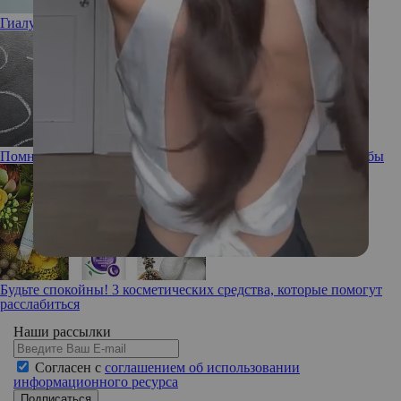
Гиалуроновая кислота: полезна или вредна
Помнишь ли ты: забывчивость, ее причины и способы борьбы
Будьте спокойны! 3 косметических средства, которые помогут
расслабиться
Наши рассылки
Согласен с
соглашением об использовании
информационного ресурса
Подписаться