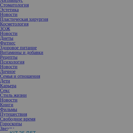
Антивирус
еще и их
Стоматология
отличному
Эстетика
аппетиту.
Новости
Пластическая хирургия
Косметология
ЗОЖ
Новости
Диеты
Фитнес
Здоровое питание
Витамины и добавки
Рецепты
Психология
Новости
Личное
Семья и отношения
Дети
Карьера
Секс
Стиль жизни
Новости
Действительно, казалось бы, как можно оставаться стройной,
Книги
если съедаешь первое, второе и десерт за один присест? Да еще
Фильмы
и обильно запиваешь весь этот пир французским вином? Секрет
Путешествия
стройности француженок прост – они по утрам бегают, а пищу
Свободное время
принимают лишь один раз в день. В обед или ужин. Перекусы
Гороскопы
фруктами не в счет.
Звезды
Хитрые француженки знают, что сохранять стройность, не