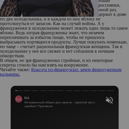
Наши
россиянки,
иной раз,
держат в доме
по два холодильника, и в каждом из них яблоку не
протолкнуться от запасов. Как на случай войны. А у
француженки в холодильнике может лежать одно лишь то самое
яблоко. Ведь хитрая француженка знает, что незачем
переплачивать за избыток пищи, чтобы не пришлось
выбрасывать портящиеся продукты. Лучше покупать поменьше,
но чаще – считает рациональная французская женщина. Так в
холодильнике у нее все свежее и нет соблазнов к ночным
обжорствам.
В общем, не зря француженки стройные, и их некоторые
секреты стоило бы нам взять на вооружение.
Читайте также:
Красота по-французски: зачем француженкам
кальмары.