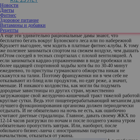
KIZ 25 ЛЕТ
запрещая себе знаменитые французские десерты, можно лишь
Новости
ежедневно занимаясь спортом и съедая поменьше. Например,
Диеты
пореже. Если француженка знает, что вечером ей предстоит
Фитнес
званый обед в гостеприимной компании аристократов или
Здоровое питание
романтический ужин в гастрономическом ресторане, то она
Витамины и добавки
точно не будет там себе отказывать ни в каких деликатесах. Но
Рецепты
вот обед предварительно пропустит.
А еще эти удивительно рациональные дамы знают, что
бесплатно бегать вокруг Булонского леса или по набережной
Круазетт выгоднее, чем ходить в платные фитнес-клубы. К тому
же полезнее заниматься спортом на свежем воздухе, чем дышать
пОтом соседей в тесных спортзалах с плохой вентиляцией. А
если заниматься кардио-упражнениями в виде пробежки или
более щадящей спортивной ходьбы хотя бы по 30-40 минут
ежедневно, то приступы гурманского обжорства никак не
скажутся на талии. Поэтому француженки ни в чем себе не
отказывают из блюд или продуктов, но едят реже, а значит,
меньше. И никакого колдовства, как могли бы подумать
дородные завистницы из других стран, мужественно
загружающие свой желудочно-кишечный тракт тяжелой работой
круглые сутки. Ведь этот пищеперерабатывающий механизм для
лучшего функционирования организма должен периодически
отдыхать. И не обязательно на ночь не есть, как ошибочно
считают диетные страдалицы. Главное, давать своему ЖКХ по
12-14 часов разгрузки по ночам и после позднего ужина утром
обязательно пропустить завтрак. Или, наоборот, после
обильного бизнес-ланча с иностранными партнерами и
начальством, отказаться от ужина.