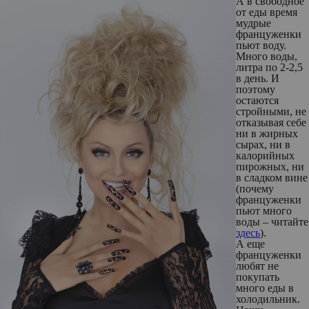
А в свободное
от еды время
мудрые
француженки
пьют воду.
Много воды,
литра по 2-2,5
в день. И
поэтому
остаются
стройными, не
отказывая себе
ни в жирных
сырах, ни в
калорийных
пирожных, ни
в сладком вине
(почему
француженки
пьют много
воды – читайте
здесь
)
.
А еще
француженки
любят не
покупать
много еды в
холодильник.