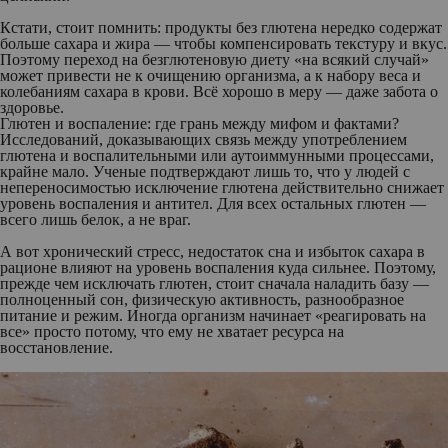
Кстати, стоит помнить: продукты без глютена нередко содержат
больше сахара и жира — чтобы компенсировать текстуру и вкус.
Поэтому переход на безглютеновую диету «на всякий случай»
может привести не к очищению организма, а к набору веса и
колебаниям сахара в крови. Всё хорошо в меру — даже забота о
здоровье.
Глютен и воспаление: где грань между мифом и фактами?
Исследований, доказывающих связь между употреблением
глютена и воспалительными или аутоиммунными процессами,
крайне мало. Ученые подтверждают лишь то, что у людей с
непереносимостью исключение глютена действительно снижает
уровень воспаления и антител. Для всех остальных глютен —
всего лишь белок, а не враг.
А вот хронический стресс, недостаток сна и избыток сахара в
рационе влияют на уровень воспаления куда сильнее. Поэтому,
прежде чем исключать глютен, стоит сначала наладить базу —
полноценный сон, физическую активность, разнообразное
питание и режим. Иногда организм начинает «реагировать на
все» просто потому, что ему не хватает ресурса на
восстановление.