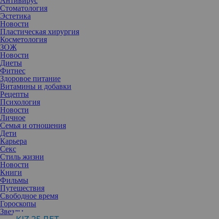
Антивирус
Стоматология
Эстетика
Новости
Пластическая хирургия
Косметология
ЗОЖ
Новости
Диеты
Фитнес
Здоровое питание
Витамины и добавки
Рецепты
Психология
Новости
Личное
Семья и отношения
Дети
Карьера
Отказ от сахара, глютена и лактозы стал настоящим трендом —
Секс
для многих правильное питание превратилось не просто в
Стиль жизни
заботу о здоровье, а в образ жизни. Но там, где желание быть
Новости
осознанным превращается в страх перед «запрещенными»
Книги
продуктами, теряется баланс и здравый смысл. «Так ли страшен
Фильмы
черт, как его малюют», и когда ограничения действительно
Путешествия
оправданы?
Свободное время
Гороскопы
Звезды