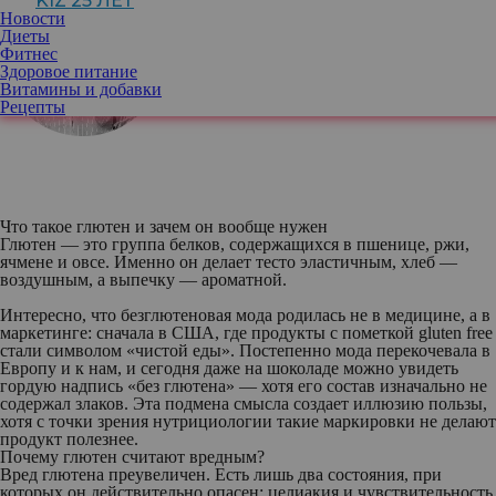
KIZ 25 ЛЕТ
Новости
Ирина Шиманская
, нутрициолог,
Диеты
эксперт по восточной медицине.
Фитнес
Основатель и руководитель Школы
Здоровое питание
практической нутрициологии Holistica
Витамины и добавки
DOC
Рецепты
Что такое глютен и зачем он вообще нужен
Глютен
— это группа белков, содержащихся в пшенице, ржи,
ячмене и овсе. Именно он делает тесто эластичным, хлеб —
воздушным, а выпечку — ароматной.
Интересно, что безглютеновая мода родилась не в медицине, а в
маркетинге: сначала в США, где продукты с пометкой gluten free
стали символом «чистой еды». Постепенно мода перекочевала в
Европу и к нам, и сегодня даже на шоколаде можно увидеть
гордую надпись «без глютена» — хотя его состав изначально не
содержал злаков. Эта подмена смысла создает иллюзию пользы,
хотя с точки зрения нутрициологии такие маркировки не делают
продукт полезнее.
Почему глютен считают вредным?
Вред глютена преувеличен. Есть лишь два состояния, при
которых он действительно опасен: целиакия и чувствительность