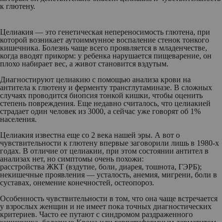
к глютену.
Целиакия
— это генетическая непереносимость глютена, при
которой возникает аутоиммунное воспаление стенок тонкого
кишечника. Болезнь чаще всего проявляется в младенчестве,
когда вводят прикорм: у ребенка нарушается пищеварение, он
плохо набирает вес, а живот становится вздутым.
Диагностируют целиакию с помощью анализа крови на
антитела к глютену и ферменту трансглутаминазе. В сложных
случаях проводится биопсия тонкой кишки, чтобы оценить
степень повреждения. Еще недавно считалось, что целиакией
страдает один человек из 3000, а сейчас уже говорят об 1%
населения.
Целиакия известна еще со 2 века нашей эры. А вот о
чувствительности к глютену впервые заговорили лишь в 1980-х
годах. В отличие от целиакии, при этом состоянии антител в
анализах нет, но симптомы очень похожи:
расстройства ЖКТ (вздутие, боли, диарея, тошнота, ГЭРБ);
некишечные проявления — усталость, анемия, мигрени, боли в
суставах, онемение конечностей, остеопороз.
Особенность чувствительности в том, что она чаще встречается
у взрослых женщин и не имеет пока точных диагностических
критериев. Часто ее путают с синдромом раздраженного