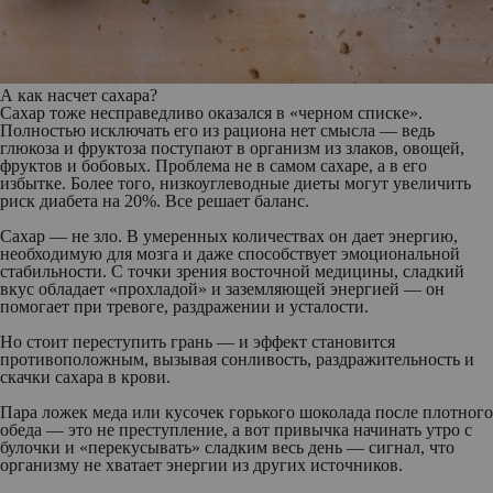
А как насчет сахара?
Сахар тоже несправедливо оказался в «черном списке».
Полностью исключать его из рациона нет смысла — ведь
глюкоза и фруктоза поступают в организм из злаков, овощей,
фруктов и бобовых. Проблема не в самом сахаре, а в его
избытке. Более того, низкоуглеводные диеты могут увеличить
риск диабета на 20%. Все решает баланс.
Сахар — не зло. В умеренных количествах он дает энергию,
необходимую для мозга и даже способствует эмоциональной
стабильности. С точки зрения восточной медицины, сладкий
вкус обладает «прохладой» и заземляющей энергией — он
помогает при тревоге, раздражении и усталости.
Но стоит переступить грань — и эффект становится
противоположным, вызывая сонливость, раздражительность и
скачки сахара в крови.
Пара ложек меда или кусочек горького шоколада после плотного
обеда — это не преступление, а вот привычка начинать утро с
булочки и «перекусывать» сладким весь день — сигнал, что
организму не хватает энергии из других источников.