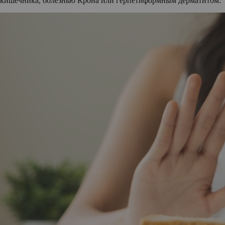
кишечника, болезнью Крона или герпетиформным дерматитом.