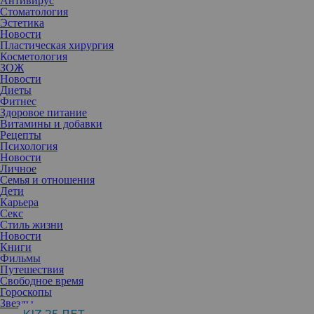
Антивирус
Стоматология
Эстетика
Новости
Пластическая хирургия
Косметология
ЗОЖ
Новости
Диеты
Фитнес
Здоровое питание
Витамины и добавки
Рецепты
Психология
Новости
Личное
Семья и отношения
Дети
Карьера
Секс
Новое исследование показало: чтобы быть здоровым, вовсе не
Стиль жизни
обязательно совершать многокилометровые прогулки каждый
Новости
день. Но есть нюанс.
Книги
В начале 2024 года британские ученые опубликовали результаты
Фильмы
исследования, в рамках которого попросили неактивных людей
Путешествия
проходить всего по 5 тысяч шагов 3 раза в неделю. Оказалось,
Свободное время
что даже такие небольшие изменения могут оказать
Гороскопы
значительное влияние на здоровье человека и
Звезды
продолжительности его жизни.