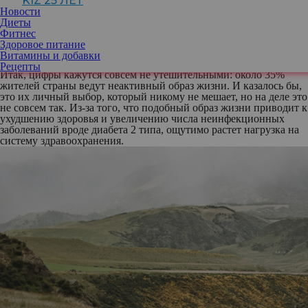
KIZ 25 ЛЕТ
Более того, выяснилось, что замена ленивого образа жизни
Новости
умеренно активным сказывается не только на конкретном
Диеты
человеке, но и на всей нации, точнее, на демографической
Фитнес
ситуации в том или ином регионе.
Здоровое питание
Так как исследование проводилось в Великобритании, то и
Витамины и добавки
основной упор ученые делали именно на реалии этой страны.
Рецепты
Итак, цифры кажутся совсем не утешительными: около 35%
жителей страны ведут неактивный образ жизни. И казалось бы,
это их личный выбор, который никому не мешает, но на деле это
не совсем так. Из-за того, что подобный образ жизни приводит к
ухудшению здоровья и увеличению числа неинфекционных
заболеваний вроде диабета 2 типа, ощутимо растет нагрузка на
систему здравоохранения.