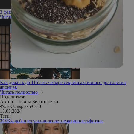
3 фактора, которые точно помогут прожить дольше
Читать полностью
Как дожить до 116 лет: четыре секрета активного долголетия
японцев
Читать полностью
Поделиться:
Автор:
Полина Белосорочко
Фото: Unsplash/CC0
18.03.2024
Теги:
ЗОЖ
ходьба
прогулки
долголетие
активность
фитнес