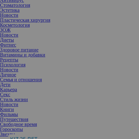
Антивирус
Стоматология
Эстетика
Новости
Пластическая хирургия
Косметология
ЗОЖ
Новости
Диеты
Фитнес
Здоровое питание
Витамины и добавки
Рецепты
Психология
Новости
Личное
Семья и отношения
Дети
Карьера
Секс
Стиль жизни
В многообразии средств для век можно растеряться. Все они
Новости
гарантируют непревзойденный эффект и устранение всех
Книги
имеющихся несовершенств. Однако, если главная мишень для
Фильмы
вас — отеки, то, чтобы не быть разочарованными, стоит
Путешествия
внимательно присмотреться к составу.
Свободное время
Гороскопы
Звезды
Сразу следует отметить, что косметические средства