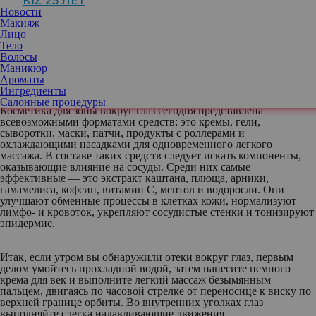
KIZ 25 ЛЕТ
эффективны только в отношении отечности, вызванной
Новости
определенными факторами: недосыпом, неправильным
Макияж
положением головы во время сна, погрешностями в питании
Лицо
накануне и подобных единичных нарушениях здорового образа
Тело
жизни. Отеки лица, спровоцированные заболеваниями
Волосы
внутренних систем организма следует лечить с помощью
Маникюр
врачей.
Ароматы
Ингредиенты
Салонные процедуры
Косметика для зоны вокруг глаз сегодня представлена
всевозможными форматами средств: это кремы, гели,
сыворотки, маски, патчи, продукты с роллерами и
охлаждающими насадками для одновременного легкого
массажа. В составе таких средств следует искать компоненты,
оказывающие влияние на сосуды. Среди них самые
эффективные — это экстракт каштана, плюща, арники,
гамамелиса, кофеин, витамин С, ментол и водоросли. Они
улучшают обменные процессы в клетках кожи, нормализуют
лимфо- и кровоток, укрепляют сосудистые стенки и тонизируют
эпидермис.
Итак, если утром вы обнаружили отеки вокруг глаз, первым
делом умойтесь прохладной водой, затем нанесите немного
крема для век и выполните легкий массаж безымянным
пальцем, двигаясь по часовой стрелке от переносице к виску по
верхней границе орбиты. Во внутренних уголках глаз
выполняйте слегка надавливающие движения.