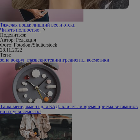
Тяжелая ноша: лишний вес и отеки
Читать полностью
Поделиться:
Автор:
Редакция
Фото: Fotodom/Shutterstock
28.11.2022
Теги:
зона вокруг глаз
веки
отеки
ингредиенты косметики
Тайм-менеджмент для БАД: влияет ли время приема витаминов
на их усвояемость?