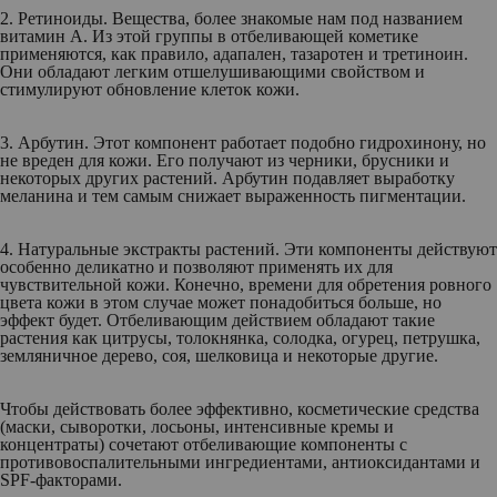
2. Ретиноиды.
Вещества, более знакомые нам под названием
витамин А. Из этой группы в отбеливающей кометике
применяются, как правило, адапален, тазаротен и третиноин.
Они обладают легким отшелушивающими свойством и
стимулируют обновление клеток кожи.
3. Арбутин.
Этот компонент работает подобно гидрохинону, но
не вреден для кожи. Его получают из черники, брусники и
некоторых других растений. Арбутин подавляет выработку
меланина и тем самым снижает выраженность пигментации.
4. Натуральные экстракты растений.
Эти компоненты действуют
особенно деликатно и позволяют применять их для
чувствительной кожи. Конечно, времени для обретения ровного
цвета кожи в этом случае может понадобиться больше, но
эффект будет. Отбеливающим действием обладают такие
растения как цитрусы, толокнянка, солодка, огурец, петрушка,
земляничное дерево, соя, шелковица и некоторые другие.
Чтобы действовать более эффективно, косметические средства
(маски, сыворотки, лосьоны, интенсивные кремы и
концентраты) сочетают отбеливающие компоненты с
противовоспалительными ингредиентами, антиоксидантами и
SPF-факторами.