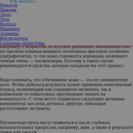
KIZ 25 ЛЕТ
коже содержится пигмент, который называется меланин. Его
Новости
количество регулирует цвет кожи, то есть чем больше меланина,
Макияж
тем она темнее. Этот пигмент постоянно вырабатывается и
Лицо
накапливается в особых молекулах, которые равномерно
Тело
распределяются в эпидермисе, придавая ему тот или иной
Волосы
оттенок.
Маникюр
Ароматы
Ингредиенты
Когда происходит нарушение в синтезе и разрушении меланина,
Салонные процедуры
например, с возрастом, вследствие различных заболеваний или
по причине влияния внешних негативных факторов (особенно
ультрафиолета), то тон кожи становится неровным, возникают
темные пятна — пигментация. Поэтому в таких случая
рекомендуются средства, которые наладили бы этот процесс.
Надо понимать, что отбеливание кожи — это не сиюминутное
дело. Чтобы добиться результата нужно применять комплексный
подход, включающий как сокращение меланина, так и
избавление от избыточных ороговевших чешуек на
поверхности. С этим могут справиться следующие активные
компоненты: кислоты, ретинол, арбутин, некоторые
растительные экстракты.
Пигментные пятна могут появиться и после глубоких
воспалительных процессов, например, акне, а также в результате
травм или ожогов.