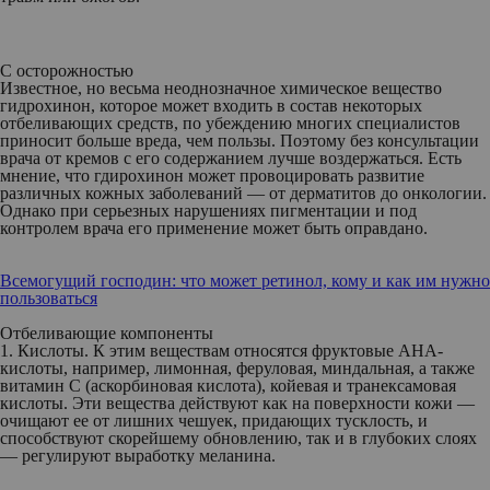
С осторожностью
Известное, но весьма неоднозначное химическое вещество
гидрохинон, которое может входить в состав некоторых
отбеливающих средств, по убеждению многих специалистов
приносит больше вреда, чем пользы. Поэтому без консультации
врача от кремов с его содержанием лучше воздержаться. Есть
мнение, что гдирохинон может провоцировать развитие
различных кожных заболеваний — от дерматитов до онкологии.
Однако при серьезных нарушениях пигментации и под
контролем врача его применение может быть оправдано.
Всемогущий господин: что может ретинол, кому и как им нужно
пользоваться
Отбеливающие компоненты
1. Кислоты.
К этим веществам относятся фруктовые AHA-
кислоты, например, лимонная, феруловая, миндальная, а также
витамин С (аскорбиновая кислота), койевая и транексамовая
кислоты. Эти вещества действуют как на поверхности кожи —
очищают ее от лишних чешуек, придающих тусклость, и
способствуют скорейшему обновлению, так и в глубоких слоях
— регулируют выработку меланина.