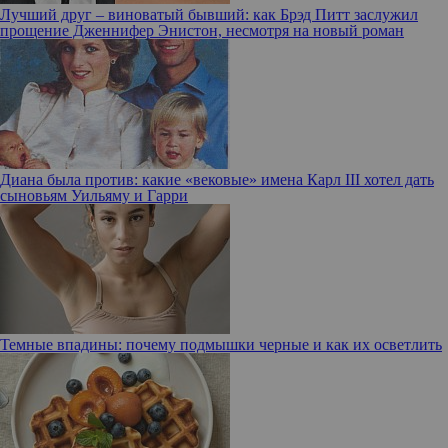
Лучший друг – виноватый бывший: как Брэд Питт заслужил
прощение Дженнифер Энистон, несмотря на новый роман
Диана была против: какие «вековые» имена Карл III хотел дать
сыновьям Уильяму и Гарри
Темные впадины: почему подмышки черные и как их осветлить