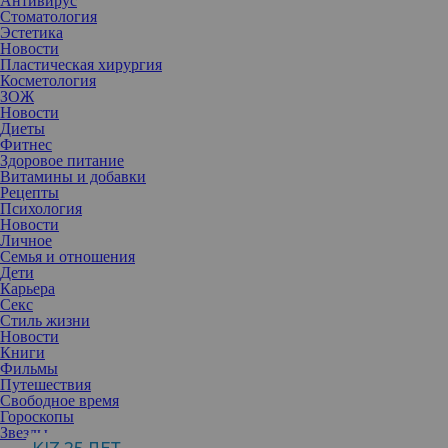
Антивирус
Стоматология
Эстетика
Новости
Пластическая хирургия
Косметология
ЗОЖ
Новости
Диеты
Фитнес
Здоровое питание
Витамины и добавки
Рецепты
Психология
Новости
Личное
Семья и отношения
Дети
Карьера
Секс
Осенью по традиции начинается бум на отбеливающие
Стиль жизни
косметические средства. И в этом нет ничего удивительного. За
Новости
лето кожа, как правило, обретает неровный тон, а кое-где даже
Книги
могут проступить пигментные пятна. Особые компоненты
Фильмы
позволяют устранить потемнения и вернуть лицу свежесть.
Путешествия
Свободное время
Гороскопы
Звезды
Как же достигается отбеливание, за счет чего? Дело в том, что в