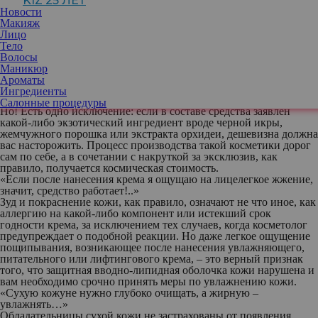
KIZ 25 ЛЕТ
высококачественного сырья. Но утверждать, что их
Новости
эффективность напрямую зависит от цены, по меньшей мере
Макияж
наивно. Конечную стоимость той или иной баночки с кремом
Лицо
определяют такие некосметические параметры, как известность
Тело
бренда, дизайн упаковки и даже затраты на рекламу.
Волосы
Производители недорогих марок часто экономят на этих статьях
Маникюр
расходов, что позволяет им без ущерба для качества продукции
Ароматы
снизить ее цену. Так что хорошую косметику можно встретить
Ингредиенты
как в линиях люкс, так и в категории масс-маркет.
Салонные процедуры
Но! Есть одно исключение: если в составе средства заявлен
какой-либо экзотический ингредиент вроде черной икры,
жемчужного порошка или экстракта орхидеи, дешевизна должна
вас насторожить. Процесс производства такой косметики дорог
сам по себе, а в сочетании с накруткой за эксклюзив, как
правило, получается космическая стоимость.
«Если после нанесения крема я ощущаю на лицелегкое жжение,
значит, средство работает!..»
Зуд и покраснение кожи, как правило, означают не что иное, как
аллергию на какой-либо компонент или истекший срок
годности крема, за исключением тех случаев, когда косметолог
предупреждает о подобной реакции. Но даже легкое ощущение
пощипывания, возникающее после нанесения увлажняющего,
питательного или лифтингового крема, – это верный признак
того, что защитная вводно-липидная оболочка кожи нарушена и
вам необходимо срочно принять меры по увлажнению кожи.
«Сухую кожуне нужно глубоко очищать, а жирную –
увлажнять…»
Обладательницы сухой кожи не застрахованы от появления