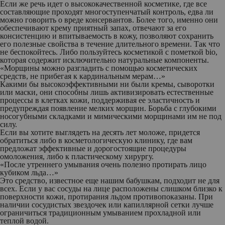
Если же речь идет о высококачественной косметике, где все
составляющие проходят многоступенчатый контроль, едва ли
можно говорить о вреде консервантов. Более того, именно они
обеспечивают крему приятный запах, отвечают за его
консистенцию и впитываемость в кожу, позволяют сохранить
его полезные свойства в течение длительного времени. Так что
не беспокойтесь. Либо пользуйтесь косметикой с пометкой bio,
которая содержит исключительно натуральные компоненты.
«Морщины можно разгладить с помощью косметических
средств, не прибегая к кардинальным мерам…»
Какими бы высокоэффективными ни были кремы, сыворотки
или маски, они способны лишь активизировать естественные
процессы в клетках кожи, поддерживая ее эластичность и
предупреждая появление мелких морщин. Борьба с глубокими
носогубными складками и мимическими морщинами им не под
силу.
Если вы хотите выглядеть на десять лет моложе, придется
обратиться либо в косметологическую клинику, где вам
предложат эффективные и дорого­стоящие процедуры
омоложения, либо к пластическому хирургу.
«После утреннего умывания очень полезно протирать лицо
кубиком льда…»
Это средство, известное еще нашим бабушкам, подходит не для
всех. Если у вас сосуды на лице расположены слишком близко к
поверхности кожи, протирания льдом противопоказаны. При
наличии сосудистых звездочек или капиллярной сетки лучше
ограничиться традиционным умыванием прохладной или
теплой водой.