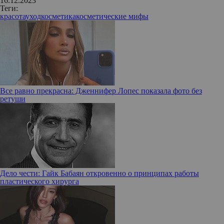
16.12.2023
Теги:
красота
уход
косметика
косметические мифы
Все равно прекрасна: Дженнифер Лопес показала фото без
ретуши
Дело чести: Гайк Бабаян откровенно о принципах работы
пластического хирурга