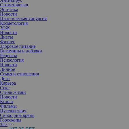
Антивирус
Стоматология
Эстетика
Новости
Пластическая хирургия
Косметология
ЗОЖ
Новости
Диеты
Фитнес
Здоровое питание
Витамины и добавки
Рецепты
Психология
Новости
Личное
Семья и отношения
Дети
Карьера
Практически каждая женщина имеет свои представления о том‚
Секс
как правильно ухаживать за кожей. Они складываются не только
Стиль жизни
из опыта, но и советов подруг‚ интернета и рекламы‚ откуда и
Новости
многие заблуждения. Собрав наиболее распространенные‚ мы
Книги
решили их прокомментировать‚ чтобы предостеречь от
Фильмы
дальнейших ошибок.
Путешествия
«Я считаю, что только дорогая косметикаможет быть
Свободное время
эффективной…»
Гороскопы
Бесспорно, дорогие косметические средства в своем составе
Звезды
содержат множество активных ингредиентов, полученных из