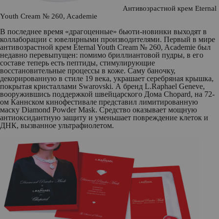
Антивозрастной крем Eternal
Youth Сream № 260, Academie
В последнее время «драгоценные» бьюти-новинки выходят в
коллаборации с ювелирными производителями. Первый в мире
антивозрастной крем
Eternal Youth Сream № 260,
Academie
был
недавно перевыпущен: помимо бриллиантовой пудры, в его
составе теперь есть пептиды, стимулирующие
восстановительные процессы в коже. Саму баночку,
декорированную в стиле 19 века, украшает серебряная крышка,
покрытая кристаллами Swarovski. А бренд
L.Raphael Geneve
,
вооружившись поддержкой швейцарского Дома Chopard, на 72-
ом Каннском кинофестивале представил лимитированную
маску
Diamond Powder Mask
. Средство оказывает мощную
антиоксидантную защиту и уменьшает повреждение клеток и
ДНК, вызванное ультрафиолетом.