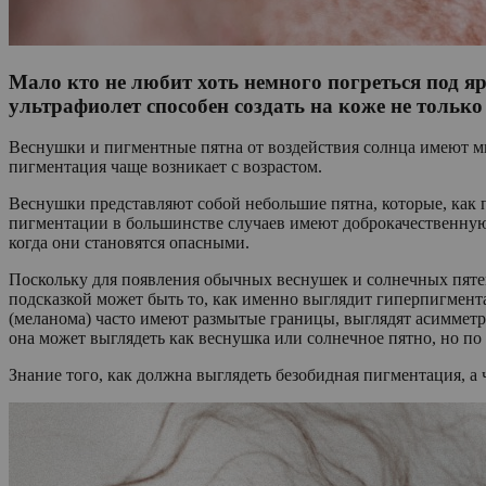
Мало кто не любит хоть немного погреться под я
ультрафиолет способен создать на коже не тольк
Веснушки и пигментные пятна от воздействия солнца имеют мн
пигментация чаще возникает с возрастом.
Веснушки представляют собой небольшие пятна, которые, как п
пигментации в большинстве случаев имеют доброкачественную 
когда они становятся опасными.
Поскольку для появления обычных веснушек и солнечных пятен
подсказкой может быть то, как именно выглядит гиперпигмен
(меланома) часто имеют размытые границы, выглядят асимметри
она может выглядеть как веснушка или солнечное пятно, но по 
Знание того, как должна выглядеть безобидная пигментация, а 