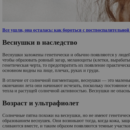
Все ушли, она осталась: как бороться с поствоспалительно
Веснушки в наследство
Веснушки заложены генетически и обычно появляются у людей с
чтобы образовать ровный загар, меланоциты (клетки, вырабаты
генетическая черта, то предотвратить их появление практичес
основном видны на лице, плечах, руках и груди.
В отличие от солнечной пигментации, веснушки — это маленьк
окончании лета они начинают исчезать, поскольку постоянное 
тепла и растущей солнечной активностью. Веснушки не опасны
Возраст и ультрафиолет
Солнечные пятна похожи на веснушки, но не имеют генетичес
образованием веснушек. Они возникают тогда, когда кожа, за
сливаются вместе, и таким образом появляются темные участки