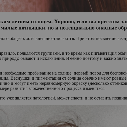
рким летним солнцем. Хорошо, если вы при этом за
о милые пятнышки, но и потенциально опасные обр
ого общего, хотя внешне отличаются. При этом появление весну
равило, появляются группами, в то время как пигментация обычн
природу, бывают и исключения. Именно поэтому и важно знать,
 необходимо пребывание на солнце, первый повод для беспокойс
тация. Веснушки и пигментация от солнца обычно имеют ровные
чно и могут иметь неравномерную окраску (несколько оттенков 
мере развития злокачественного процесса изменяться.
что уже является патологией, может спасти и не оставить появи