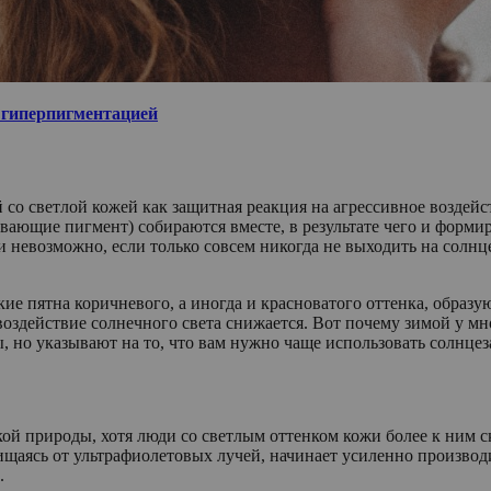
й гиперпигментацией
о светлой кожей как защитная реакция на агрессивное воздейств
вающие пигмент) собираются вместе, в результате чего и форми
ки невозможно, если только совсем никогда не выходить на солнц
ие пятна коричневого, а иногда и красноватого оттенка, образ
воздействие солнечного света снижается. Вот почему зимой у мн
, но указывают на то, что вам нужно чаще использовать солнце
кой природы, хотя люди со светлым оттенком кожи более к ним
щищаясь от ультрафиолетовых лучей, начинает усиленно произв
.