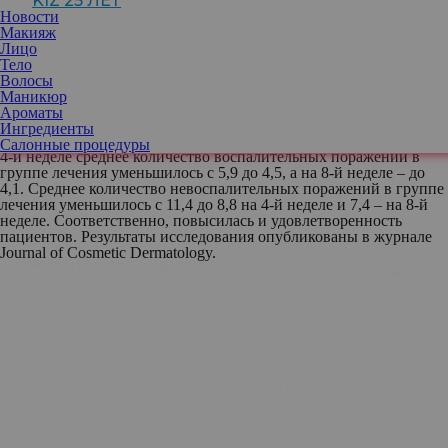
KIZ 25 ЛЕТ
Южнокорейские дерматологи из Кенбукского национального
Новости
университета предложили новый состав для очищения кожи с
Макияж
акне. Ученые провели тестирование, с применением 5-
Лицо
аминолевулиновой кислоты* и смеси аминокислот (тирозин-
Тело
глицин-глицин-фенилаланин-лейцин). Кожу лица участников с
Волосы
легкой степенью акне очищали два раза в день в течение двух
Маникюр
месяцев. Каждые две недели проводилось измерение количества
Ароматы
поражений (комедоны, папулы, пустулы и узелки), в конце
Ингредиенты
исследования оценивалась удовлетворенность пациента. Уже на
Салонные процедуры
4-й неделе среднее количество воспалительных поражений в
группе лечения уменьшилось с 5,9 до 4,5, а на 8-й неделе – до
4,1. Среднее количество невоспалительных поражений в группе
лечения уменьшилось с 11,4 до 8,8 на 4-й неделе и 7,4 – на 8-й
неделе. Соответственно, повысилась и удовлетворенность
пациентов. Результаты исследования опубликованы в журнале
Journal of Cosmetic Dermatology.