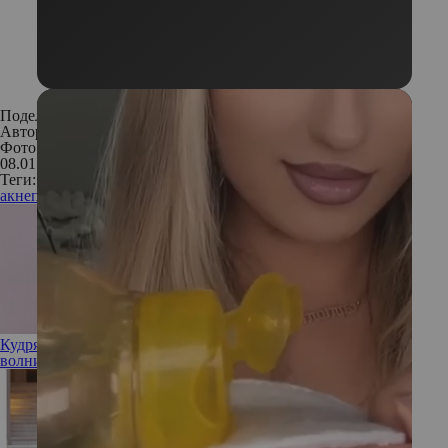
Поделиться:
Автор:
Екатерина Семенова
Фото: Istockphoto
08.01.2020
Теги:
акне
прыщи
проблемы с кожей
Кудрявый метод: что делать, если у девушки от природы
волнистые волосы