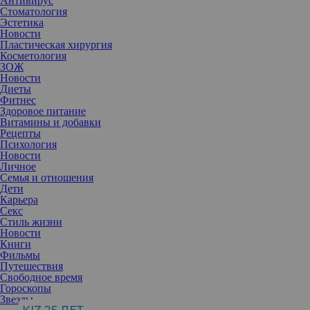
Антивирус
Стоматология
Эстетика
Новости
Пластическая хирургия
Косметология
ЗОЖ
Новости
Диеты
Фитнес
Здоровое питание
Витамины и добавки
Рецепты
Психология
Новости
Личное
Семья и отношения
Дети
Карьера
Секс
Для тех, кто следит за инновациями и спешит испробовать на
Стиль жизни
себе их несомненно эффективное действие, предлагаем
Новости
ознакомиться с последними новинками. Формулы этих средств
Книги
гармонично сочетают в себе научные достижения и силу
Фильмы
природных компонентов.
Путешествия
Свободное время
Гороскопы
Вдвое чище
Звезды
Французская лаборатория
Lierac
, основываясь на более чем