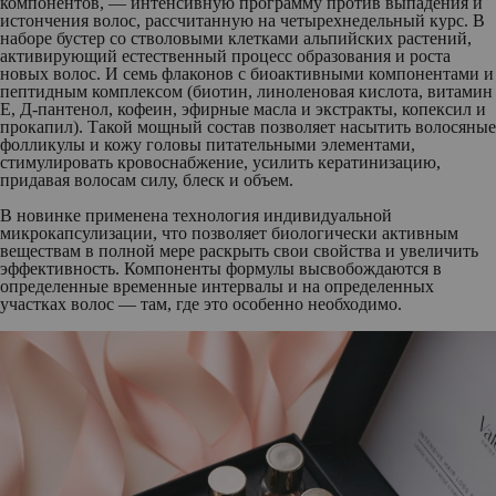
компонентов, —
интенсивную программу против выпадения и
истончения волос
, рассчитанную на четырехнедельный курс. В
наборе бустер со стволовыми клетками альпийских растений,
активирующий естественный процесс образования и роста
новых волос. И семь флаконов с биоактивными компонентами и
пептидным комплексом (биотин, линоленовая кислота, витамин
Е, Д-пантенол, кофеин, эфирные масла и экстракты, копексил и
прокапил). Такой мощный состав позволяет насытить волосяные
фолликулы и кожу головы питательными элементами,
стимулировать кровоснабжение, усилить кератинизацию,
придавая волосам силу, блеск и объем.
В новинке применена технология индивидуальной
микрокапсулизации, что позволяет биологически активным
веществам в полной мере раскрыть свои свойства и увеличить
эффективность. Компоненты формулы высвобождаются в
определенные временные интервалы и на определенных
участках волос — там, где это особенно необходимо.