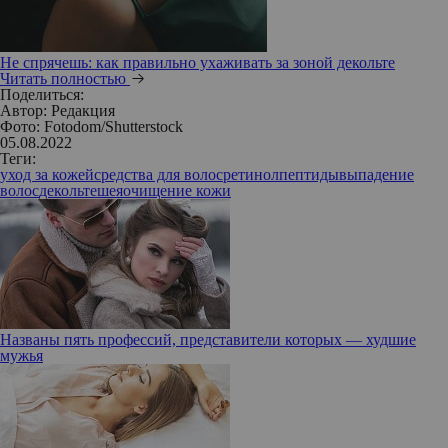
Не спрячешь: как правильно ухаживать за зоной декольте
Читать полностью
Поделиться:
Автор:
Редакция
Фото: Fotodom/Shutterstock
05.08.2022
Теги:
уход за кожей
средства для волос
ретинол
пептиды
выпадение
волос
декольте
шея
очищение кожи
Названы пять профессий, представители которых — худшие
мужья