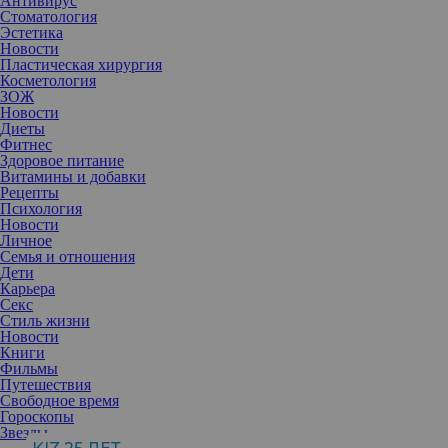
Антивирус
Стоматология
Эстетика
Новости
Пластическая хирургия
Косметология
ЗОЖ
Новости
Диеты
Фитнес
Здоровое питание
Витамины и добавки
Рецепты
Психология
Новости
Личное
Семья и отношения
Дети
Карьера
Секс
Познакомьтесь со новыми средствами из нашего обзора. Они
Стиль жизни
обеспечивают деликатный, но эффективный уход, и дарят
Новости
приятный тонкий аромат. Разве это не приятно?
Книги
Фильмы
Гений увлажнения
Путешествия
Корейский бренд
S.Nature
анонсировал свой выход на
Свободное время
российский рынок. Продукция разработана специально для
Гороскопы
бережного ухода за кожей на любом этапе жизни — от
Звезды
младенчества до зрелого возраста. Название бренда воплощает