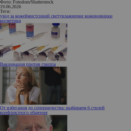
Фото: Fotodom/Shutterstock
19.06.2026
Теги:
уход за кожей
мист
синий свет
увлажнение кожи
новинки
косметики
Вакцинация против гриппа
От избегания до соперничества: разбираем 6 стилей
конфликтного общения