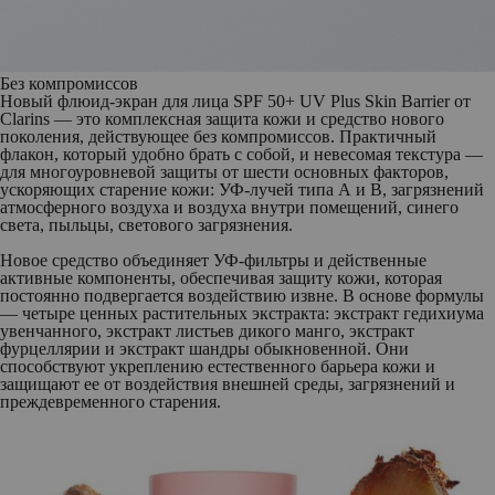
Без компромиссов
Новый
флюид-экран для лица
SPF 50+ UV Plus Skin Barrier от
Clarins
— это комплексная защита кожи и средство нового
поколения, действующее без компромиссов. Практичный
флакон, который удобно брать с собой, и невесомая текстура —
для многоуровневой защиты от шести основных факторов,
ускоряющих старение кожи: УФ-лучей типа А и В, загрязнений
атмосферного воздуха и воздуха внутри помещений, синего
света, пыльцы, светового загрязнения.
Новое средство объединяет УФ-фильтры и действенные
активные компоненты, обеспечивая защиту кожи, которая
постоянно подвергается воздействию извне. В основе формулы
— четыре ценных растительных экстракта: экстракт гедихиума
увенчанного, экстракт листьев дикого манго, экстракт
фурцеллярии и экстракт шандры обыкновенной. Они
способствуют укреплению естественного барьера кожи и
защищают ее от воздействия внешней среды, загрязнений и
преждевременного старения.