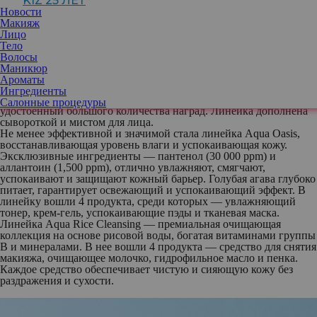
KIZ 25 ЛЕТ
принцип: «Кожа подобна природе». Руководствуясь этим
Новости
убеждением, компания использует исключительно безопасные
Макияж
ингредиенты премиум-качества с высоким уровнем
Лицо
экологической чистоты («зеленый» рейтинг EWG).
Тело
Линейка Aqua Squalane отвечает за сужение пор и глубокое
Волосы
увлажнение. Основной компонент — премиум сквалан,
Маникюр
полученный из оливок. Напоминая по структуре себум, он
Ароматы
эффективно борется с его излишками, сужает поры и мгновенно
Ингредиенты
питает кожу. Бестселлером линейки стал увлажняющий крем,
Салонные процедуры
удостоенный большого количества наград. Линейка дополнена
сывороткой и мистом для лица.
Не менее эффективной и значимой стала линейка Aqua Oasis,
восстанавливающая уровень влаги и успокаивающая кожу.
Эксклюзивные ингредиенты — пантенол (30 000 ppm) и
аллантоин (1,500 ppm), отлично увлажняют, смягчают,
успокаивают и защищают кожный барьер. Голубая агава глубоко
питает, гарантирует освежающий и успокаивающий эффект. В
линейку вошли 4 продукта, среди которых — увлажняющий
тонер, крем-гель, успокаивающие пэды и тканевая маска.
Линейка Aqua Rice Cleansing — премиальная очищающая
коллекция на основе рисовой воды, богатая витаминами группы
B и минералами. В нее вошли 4 продукта — средство для снятия
макияжа, очищающее молочко, гидрофильное масло и пенка.
Каждое средство обеспечивает чистую и сияющую кожу без
раздражения и сухости.