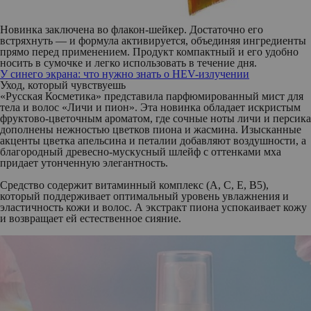
Новинка заключена во флакон-шейкер. Достаточно его
встряхнуть — и формула активируется, объединяя ингредиенты
прямо перед применением. Продукт компактный и его удобно
носить в сумочке и легко использовать в течение дня.
У синего экрана: что нужно знать о HEV-излучении
Уход, который чувствуешь
«Русская Косметика»
представила
парфюмированный мист для
тела и волос «Личи и пион»
. Эта новинка обладает искристым
фруктово-цветочным ароматом, где сочные ноты личи и персика
дополнены нежностью цветков пиона и жасмина. Изысканные
акценты цветка апельсина и петалии добавляют воздушности, а
благородный древесно-мускусный шлейф с оттенками мха
придает утонченную элегантность.
Средство содержит витаминный комплекс (A, C, E, B5),
который поддерживает оптимальный уровень увлажнения и
эластичность кожи и волос. А экстракт пиона успокаивает кожу
и возвращает ей естественное сияние.